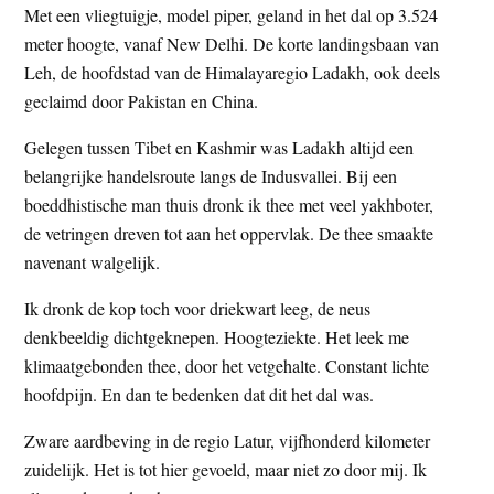
Met een vliegtuigje, model piper, geland in het dal op 3.524
t
e
meter hoogte, vanaf New Delhi. De korte landingsbaan van
e
s
Leh, de hoofdstad van de Himalayaregio Ladakh, ook deels
i
geclaimd door Pakistan en China.
t
e
Gelegen tussen Tibet en Kashmir was Ladakh altijd een
belangrijke handelsroute langs de Indusvallei. Bij een
boeddhistische man thuis dronk ik thee met veel yakhboter,
de vetringen dreven tot aan het oppervlak. De thee smaakte
navenant walgelijk.
Ik dronk de kop toch voor driekwart leeg, de neus
denkbeeldig dichtgeknepen. Hoogteziekte. Het leek me
klimaatgebonden thee, door het vetgehalte. Constant lichte
hoofdpijn. En dan te bedenken dat dit het dal was.
Zware aardbeving in de regio Latur, vijfhonderd kilometer
zuidelijk. Het is tot hier gevoeld, maar niet zo door mij. Ik