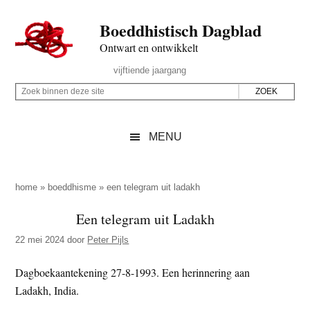
Door
Skip
Spring
Spring
Boeddhistisch Dagblad
naar
to
naar
naar
de
secondary
de
de
Ontwart en ontwikkelt
hoofd
menu
eerste
voettekst
Header
vijftiende jaargang
inhoud
sidebar
Rechts
Z
Z
o
o
e
e
MENU
k
k
b
o
i
p
home
»
boeddhisme
»
een telegram uit ladakh
n
d
Een telegram uit Ladakh
n
e
e
22 mei 2024
door
Peter Pijls
z
n
e
d
Dagboekaantekening 27-8-1993. Een herinnering aan
s
e
Ladakh, India.
i
z