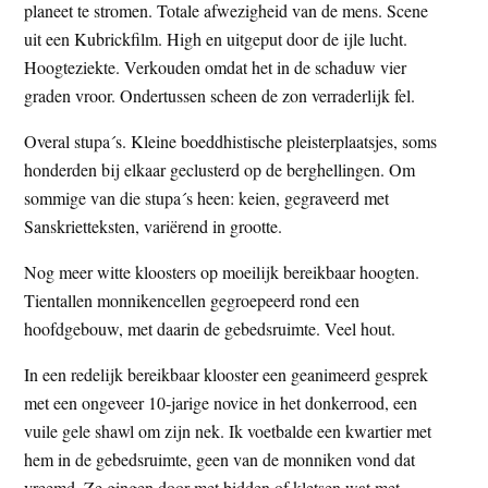
planeet te stromen. Totale afwezigheid van de mens. Scene
uit een Kubrickfilm. High en uitgeput door de ijle lucht.
Hoogteziekte. Verkouden omdat het in de schaduw vier
graden vroor. Ondertussen scheen de zon verraderlijk fel.
Overal stupa´s. Kleine boeddhistische pleisterplaatsjes, soms
honderden bij elkaar geclusterd op de berghellingen. Om
sommige van die stupa´s heen: keien, gegraveerd met
Sanskrietteksten, variërend in grootte.
Nog meer witte kloosters op moeilijk bereikbaar hoogten.
Tientallen monnikencellen gegroepeerd rond een
hoofdgebouw, met daarin de gebedsruimte. Veel hout.
In een redelijk bereikbaar klooster een geanimeerd gesprek
met een ongeveer 10-jarige novice in het donkerrood, een
vuile gele shawl om zijn nek. Ik voetbalde een kwartier met
hem in de gebedsruimte, geen van de monniken vond dat
vreemd. Ze gingen door met bidden of kletsen wat met