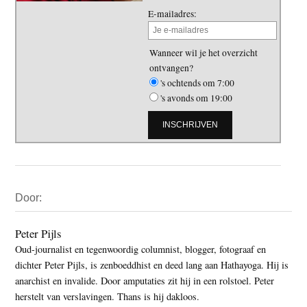
E-mailadres:
Wanneer wil je het overzicht
ontvangen?
's ochtends om 7:00
's avonds om 19:00
Primaire
Door:
Sidebar
Peter Pijls
Oud-journalist en tegenwoordig columnist, blogger, fotograaf en
dichter Peter Pijls, is zenboeddhist en deed lang aan Hathayoga. Hij is
anarchist en invalide. Door amputaties zit hij in een rolstoel. Peter
herstelt van verslavingen. Thans is hij dakloos.