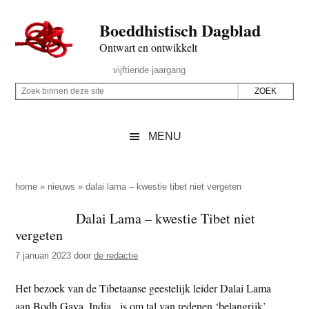
Door
Skip
Spring
Spring
Boeddhistisch Dagblad
naar
to
naar
naar
de
secondary
de
de
Ontwart en ontwikkelt
hoofd
menu
eerste
voettekst
Header
vijftiende jaargang
inhoud
sidebar
Rechts
Z
Z
o
o
e
e
MENU
k
k
b
o
i
p
home
»
nieuws
»
dalai lama – kwestie tibet niet vergeten
n
d
Dalai Lama – kwestie Tibet niet
n
e
vergeten
e
z
n
7 januari 2023
door
de redactie
e
d
s
Het bezoek van de Tibetaanse geestelijk leider Dalai Lama
e
i
aan Bodh Gaya, India, is om tal van redenen ‘belangrijk’,
z