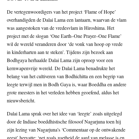
De vertegenwoordigers van het project ‘Flame of Hope’
overhandigden de Dalai Lama een lantaarn, waarvan de vlam
was aangestoken van de vredesvlam in Hiroshima. Het
project met de slogan ‘One Earth–One Prayer–One Flame’
wil de wereld veranderen door ‘de vonk van hoop op vrede
in kinderharten aan te steken’. Tijdens zijn bezoek aan
Bodhgaya herhaalde Dalai Lama zijn oproep voor een
kernwapenvrije wereld. De Dalai Lama benadrukte het
belang van het cultiveren van Bodhichitta en een begrip van
leegte terwijl men in Bodh Gaya is, waar Boeddha en andere
grote meesters in het verleden hebben geoefend, aldus het
nieuwsbericht.
Dalai Lama sprak over het idee van ‘leegte’ zoals uitgelegd
door de Indiase boeddhistische filosoof Nagarjuna toen hij
zijn lezing van Nagarjuna’s ‘Commentaar op de ontwakende
geest’ hervatte; ‘net zoals zoetheid de aard van melasse is en