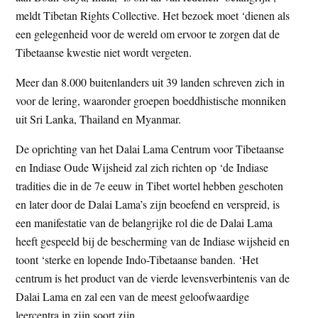
t
meldt Tibetan Rights Collective. Het bezoek moet ‘dienen als
e
e
een gelegenheid voor de wereld om ervoor te zorgen dat de
s
Tibetaanse kwestie niet wordt vergeten.
i
t
Meer dan 8.000 buitenlanders uit 39 landen schreven zich in
e
voor de lering, waaronder groepen boeddhistische monniken
uit Sri Lanka, Thailand en Myanmar.
De oprichting van het Dalai Lama Centrum voor Tibetaanse
en Indiase Oude Wijsheid zal zich richten op ‘de Indiase
tradities die in de 7e eeuw in Tibet wortel hebben geschoten
en later door de Dalai Lama’s zijn beoefend en verspreid, is
een manifestatie van de belangrijke rol die de Dalai Lama
heeft gespeeld bij de bescherming van de Indiase wijsheid en
toont ‘sterke en lopende Indo-Tibetaanse banden. ‘Het
centrum is het product van de vierde levensverbintenis van de
Dalai Lama en zal een van de meest geloofwaardige
leercentra in zijn soort zijn.