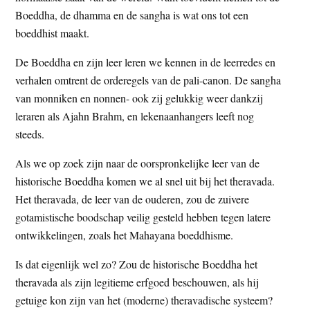
t
Boeddha, de dhamma en de sangha is wat ons tot een
e
e
boeddhist maakt.
s
i
De Boeddha en zijn leer leren we kennen in de leerredes en
t
verhalen omtrent de orderegels van de pali-canon. De sangha
e
van monniken en nonnen- ook zij gelukkig weer dankzij
leraren als Ajahn Brahm, en lekenaanhangers leeft nog
steeds.
Als we op zoek zijn naar de oorspronkelijke leer van de
historische Boeddha komen we al snel uit bij het theravada.
Het theravada, de leer van de ouderen, zou de zuivere
gotamistische boodschap veilig gesteld hebben tegen latere
ontwikkelingen, zoals het Mahayana boeddhisme.
Is dat eigenlijk wel zo? Zou de historische Boeddha het
theravada als zijn legitieme erfgoed beschouwen, als hij
getuige kon zijn van het (moderne) theravadische systeem?