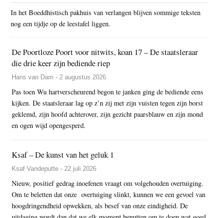
In het Boeddhistisch pakhuis van verlangen blijven sommige teksten
nog een tijdje op de leestafel liggen.
De Poortloze Poort voor nitwits, koan 17 – De staatsleraar
die drie keer zijn bediende riep
Hans van Dam - 2 augustus 2026
Pas toen Wu hartverscheurend begon te janken ging de bediende eens
kijken. De staatsleraar lag op z’n zij met zijn vuisten tegen zijn borst
geklemd, zijn hoofd achterover, zijn gezicht paarsblauw en zijn mond
en ogen wijd opengesperd.
Ksaf – De kunst van het geluk 1
Ksaf Vandeputte - 22 juli 2026
Nieuw, positief gedrag inoefenen vraagt om volgehouden overtuiging.
Om te beletten dat onze overtuiging slinkt, kunnen we een gevoel van
hoogdringendheid opwekken, als besef van onze eindigheid. De
uitdaging wordt dan dat we elk moment benutten om te doen wat goed