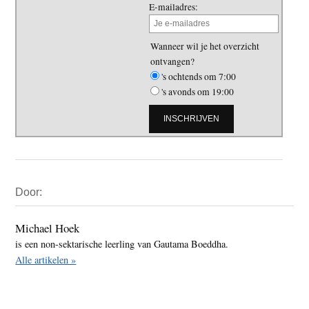
E-mailadres:
Wanneer wil je het overzicht
ontvangen?
's ochtends om 7:00
's avonds om 19:00
Primaire
Door:
Sidebar
Michael Hoek
is een non-sektarische leerling van Gautama Boeddha.
Alle artikelen »