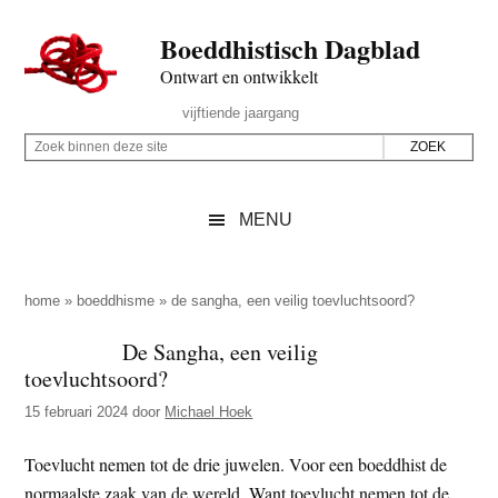
Door
Skip
Spring
Spring
Boeddhistisch Dagblad
naar
to
naar
naar
de
secondary
de
de
Ontwart en ontwikkelt
hoofd
menu
eerste
voettekst
Header
vijftiende jaargang
inhoud
sidebar
Rechts
Z
Z
o
o
e
e
MENU
k
k
b
o
i
p
home
»
boeddhisme
»
de sangha, een veilig toevluchtsoord?
n
d
De Sangha, een veilig
n
e
toevluchtsoord?
e
z
n
15 februari 2024
door
Michael Hoek
e
d
s
Toevlucht nemen tot de drie juwelen. Voor een boeddhist de
e
i
normaalste zaak van de wereld. Want toevlucht nemen tot de
z