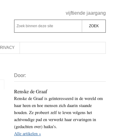
Header
vijftiende jaargang
Rechts
Z
Z
o
o
e
e
k
k
RIVACY
b
o
i
p
Primaire
n
d
Door:
Sidebar
n
e
e
z
Renske de Graaf
n
Renske de Graaf is geïnteresseerd in de wereld om
e
d
haar heen en hoe mensen zich daarin staande
s
e
houden. Ze probeert zelf te leven volgens het
i
z
achtvoudige pad en verwerkt haar ervaringen in
t
e
(gedachten over) haiku’s.
e
Alle artikelen »
s