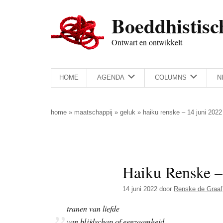
Door
Skip
Spring
Spring
Boeddhistisc
naar
to
naar
naar
de
secondary
de
de
Ontwart en ontwikkelt
hoofd
menu
eerste
voettekst
inhoud
sidebar
HOME
AGENDA
COLUMNS
N
home
»
maatschappij
»
geluk
»
haiku renske – 14 juni 2022
Haiku Renske –
14 juni 2022
door
Renske de Graaf
tranen van liefde
van blijdschap of eenzaamheid