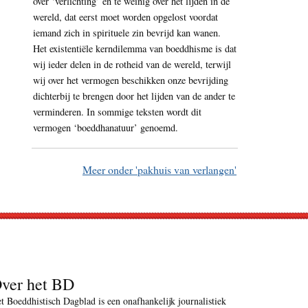
over ‘verlichting’ en te weinig over het lijden in de
wereld, dat eerst moet worden opgelost voordat
iemand zich in spirituele zin bevrijd kan wanen.
Het existentiële kerndilemma van boeddhisme is dat
wij ieder delen in de rotheid van de wereld, terwijl
wij over het vermogen beschikken onze bevrijding
dichterbij te brengen door het lijden van de ander te
verminderen. In sommige teksten wordt dit
vermogen ‘boeddhanatuur’ genoemd.
Meer onder 'pakhuis van verlangen'
ver het BD
t Boeddhistisch Dagblad is een onafhankelijk journalistiek