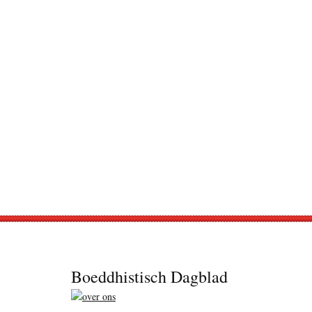
Footer
Boeddhistisch Dagblad