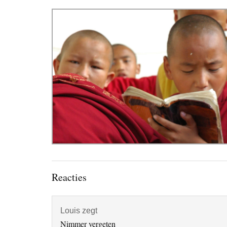
Lees
Reacties
Interacties
Louis
zegt
Nimmer vergeten