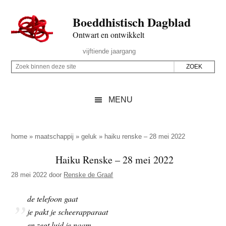
Door
Skip
Spring
Spring
Boeddhistisch Dagblad
naar
to
naar
naar
de
secondary
de
de
Ontwart en ontwikkelt
hoofd
menu
eerste
voettekst
Header
vijftiende jaargang
inhoud
sidebar
Rechts
Z
Z
o
o
e
e
MENU
k
k
b
o
i
p
home
»
maatschappij
»
geluk
»
haiku renske – 28 mei 2022
n
d
Haiku Renske – 28 mei 2022
n
e
e
28 mei 2022
door
Renske de Graaf
z
n
e
d
de telefoon gaat
s
e
je pakt je scheerapparaat
i
z
en zegt luid je naam