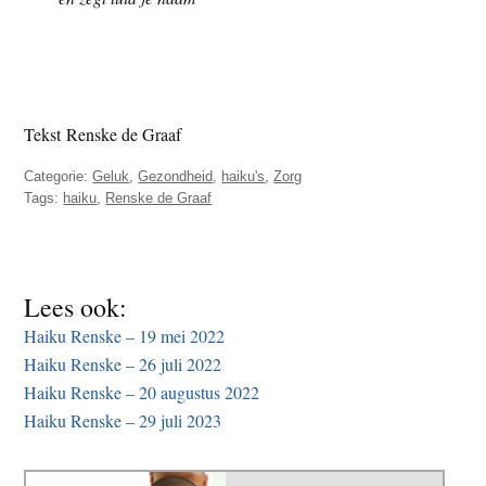
t
e
e
s
i
t
Tekst Renske de Graaf
e
Categorie:
Geluk
,
Gezondheid
,
haiku's
,
Zorg
Tags:
haiku
,
Renske de Graaf
Lees ook:
Haiku Renske – 19 mei 2022
Haiku Renske – 26 juli 2022
Haiku Renske – 20 augustus 2022
Haiku Renske – 29 juli 2023