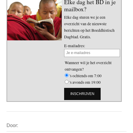
Elke dag het BD in je
mailbox?
Elke dag sturen we je een
overzicht van de nieuwste
berichten op het Boeddhistisch
Dagblad. Gratis.
E-mailadres:
Wanneer wil je het overzicht
ontvangen?
's ochtends om 7:00
's avonds om 19:00
Primaire
Door:
Sidebar