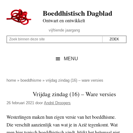
Door
Skip
Spring
Spring
Boeddhistisch Dagblad
naar
to
naar
naar
de
secondary
de
de
Ontwart en ontwikkelt
hoofd
menu
eerste
voettekst
Header
vijftiende jaargang
inhoud
sidebar
Rechts
Z
Z
o
o
e
e
MENU
k
k
b
o
i
p
home
»
boeddhisme
»
vrijdag zindag (16) – ware versies
n
d
Vrijdag zindag (16) – Ware versies
n
e
e
26 februari 2021
door
André Droogers
z
n
e
d
Westerlingen maken hun eigen versie van het boeddhisme.
s
e
Die verschilt aanzienlijk van wat je in Azië tegenkomt. Wat
i
z
men hier typisch boeddhistisch vindt, blijkt het helemaal niet