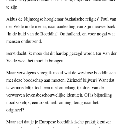
t
e
te zijn.
e
s
Aldus de Nijmeegse hoogleraar ‘Aziatische religies’ Paul van
i
der Velde in de media, naar aanleiding van zijn nieuwe boek
t
‘In de huid van de Boeddha’. Onthullend, en voor nogal wat
e
mensen onthutsend.
Eerst dacht ik: mooi dat dit hardop gezegd wordt. En Van der
Velde weet het mooi te brengen.
Maar vervolgens vroeg ik me af wat de westerse boeddhisten
met deze boodschap aan moeten. Zichzelf blijven? Want dat
is vermoedelijk toch een niet onbelangrijk doel van de
verworven levensbeschouwelijke identiteit. Of is bijstelling
noodzakelijk, een soort herbronning, terug naar het
origineel?
Maar stel dat je je Europese boeddhistische praktijk zuiver