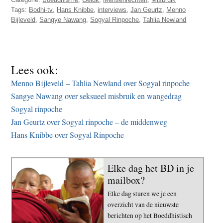
Tags:
Bodhi-tv
,
Hans Knibbe
,
interviews
,
Jan Geurtz
,
Menno
Bijleveld
,
Sangye Nawang
,
Sogyal Rinpoche
,
Tahlia Newland
Lees ook:
Menno Bijleveld – Tahlia Newland over Sogyal rinpoche
Sangye Nawang over seksueel misbruik en wangedrag
Sogyal rinpoche
Jan Geurtz over Sogyal rinpoche – de middenweg
Hans Knibbe over Sogyal Rinpoche
Elke dag het BD in je
mailbox?
Elke dag sturen we je een
overzicht van de nieuwste
berichten op het Boeddhistisch