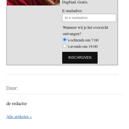
Dagblad. Gratis.
E-mailadres:
Wanneer wil je het overzicht
ontvangen?
's ochtends om 7:00
's avonds om 19:00
Primaire
Door:
Sidebar
de redactie
Alle artikelen »