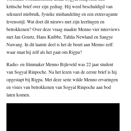
t
kritische brief over zijn gedrag. Hij werd beschuldigd van
e
e
seksueel misbruik, fysieke mishandeling en een extravagante
s
levensstijl. Wat doet dit nieuws met zijn leerlingen en
i
betrokkenen? Over deze vraag maakte Menno vier interviews
t
met Jan Geurtz, Hans Knibbe, Tahlia Newland en Sangye
e
Nawang. In dit laatste deel is het de beurt aan Menno zelf:
waar staat hij zelf als het gaat om Rigpa?
Radio- en filmmaker Menno Bijleveld was 22 jaar student
van Sogyal Rinpoche. Na het lezen van de eerste brief is hij
opgestapt bij Rigpa. Met deze serie wilde Menno ervaringen
en visies van betrokkenen van Sogyal Rinpoche aan bod
laten komen.