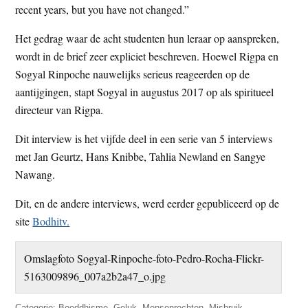
recent years, but you have not changed.”
Het gedrag waar de acht studenten hun leraar op aanspreken,
wordt in de brief zeer expliciet beschreven. Hoewel Rigpa en
Sogyal Rinpoche nauwelijks serieus reageerden op de
aantijgingen, stapt Sogyal in augustus 2017 op als spiritueel
directeur van Rigpa.
Dit interview is het vijfde deel in een serie van 5 interviews
met Jan Geurtz, Hans Knibbe, Tahlia Newland en Sangye
Nawang.
Dit, en de andere interviews, werd eerder gepubliceerd op de
site
Bodhitv.
Omslagfoto Sogyal-Rinpoche-foto-Pedro-Rocha-Flickr-
5163009896_007a2b2a47_o.jpg
Categorie:
Boeddhisme
,
Geluk
,
Mensenrechten
,
Misbruik