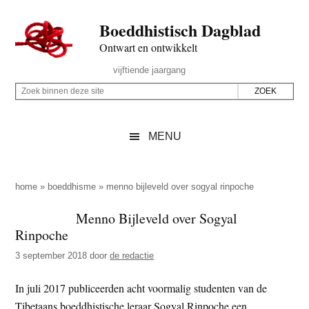
Door
Skip
Spring
Spring
Boeddhistisch Dagblad
naar
to
naar
naar
de
secondary
de
de
Ontwart en ontwikkelt
hoofd
menu
eerste
voettekst
Header
vijftiende jaargang
inhoud
sidebar
Rechts
Z
Z
o
o
e
e
MENU
k
k
b
o
i
p
home
»
boeddhisme
»
menno bijleveld over sogyal rinpoche
n
d
Menno Bijleveld over Sogyal
n
e
Rinpoche
e
z
n
3 september 2018
door
de redactie
e
d
s
In juli 2017 publiceerden acht voormalig studenten van de
e
i
Tibetaans boeddhistische leraar Sogyal Rinpoche een
z