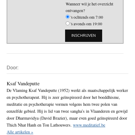
Wanneer wil je het overzicht
ontvangen?
's ochtends om 7:00
's avonds om 19:00
Primaire
Door:
Sidebar
Ksaf Vandeputte
De Vlaming Ksaf Vandeputte (1952) werkt als maatschappelijk werker
en psychotherapeut. Hij is zeer geïnspireerd door het boeddhisme,
meditatie en psychotherapie vormen volgens hem twee polen van
eenzelfde gebied. Hij is lid van twee sangha’s in Vlaanderen en gewijd
door Dharmavidya (David Brazier), maar even goed geïnspireerd door
Thich Nhat Hanh en Ton Lathouwers.
www.meditatief.be
Alle artikelen »