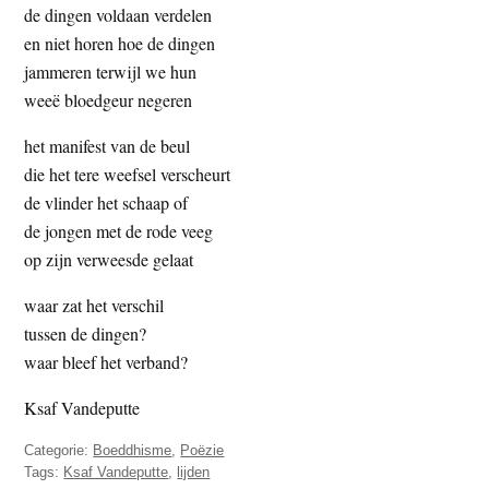
de dingen voldaan verdelen
t
e
en niet horen hoe de dingen
e
s
jammeren terwijl we hun
i
weeë bloedgeur negeren
t
e
het manifest van de beul
die het tere weefsel verscheurt
de vlinder het schaap of
de jongen met de rode veeg
op zijn verweesde gelaat
waar zat het verschil
tussen de dingen?
waar bleef het verband?
Ksaf Vandeputte
Categorie:
Boeddhisme
,
Poëzie
Tags:
Ksaf Vandeputte
,
lijden