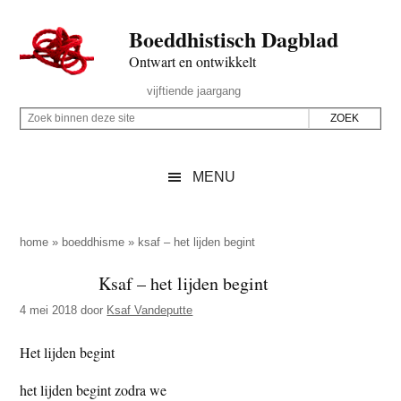
Door
Skip
Spring
Spring
Boeddhistisch Dagblad
naar
to
naar
naar
de
secondary
de
de
Ontwart en ontwikkelt
hoofd
menu
eerste
voettekst
Header
vijftiende jaargang
inhoud
sidebar
Rechts
Z
Z
o
o
e
e
MENU
k
k
b
o
i
p
home
»
boeddhisme
»
ksaf – het lijden begint
n
d
Ksaf – het lijden begint
n
e
e
4 mei 2018
door
Ksaf Vandeputte
z
n
e
d
Het lijden begint
s
e
het lijden begint zodra we
i
z