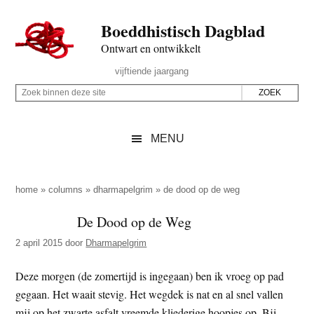
Door
Skip
Spring
Spring
Boeddhistisch Dagblad
naar
to
naar
naar
de
secondary
de
de
Ontwart en ontwikkelt
hoofd
menu
eerste
voettekst
Header
vijftiende jaargang
inhoud
sidebar
Rechts
Z
Z
o
o
e
e
MENU
k
k
b
o
i
p
home
»
columns
»
dharmapelgrim
»
de dood op de weg
n
d
De Dood op de Weg
n
e
e
2 april 2015
door
Dharmapelgrim
z
n
e
d
Deze morgen (de zomertijd is ingegaan) ben ik vroeg op pad
s
e
gegaan. Het waait stevig. Het wegdek is nat en al snel vallen
i
z
mij op het zwarte asfalt vreemde kliederige hoopjes op. Bij