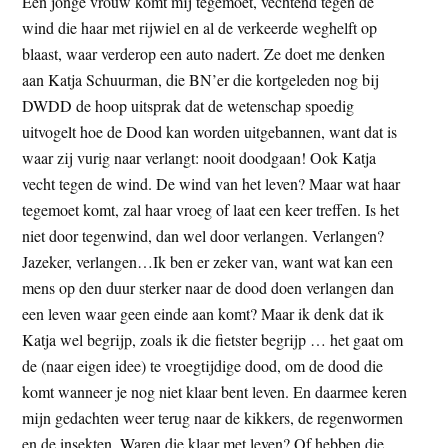
Een jonge vrouw komt mij tegemoet, vechtend tegen de
wind die haar met rijwiel en al de verkeerde weghelft op
blaast, waar verderop een auto nadert. Ze doet me denken
aan Katja Schuurman, die BN’er die kortgeleden nog bij
DWDD de hoop uitsprak dat de wetenschap spoedig
uitvogelt hoe de Dood kan worden uitgebannen, want dat is
waar zij vurig naar verlangt: nooit doodgaan! Ook Katja
vecht tegen de wind. De wind van het leven? Maar wat haar
tegemoet komt, zal haar vroeg of laat een keer treffen. Is het
niet door tegenwind, dan wel door verlangen. Verlangen?
Jazeker, verlangen…Ik ben er zeker van, want wat kan een
mens op den duur sterker naar de dood doen verlangen dan
een leven waar geen einde aan komt? Maar ik denk dat ik
Katja wel begrijp, zoals ik die fietster begrijp … het gaat om
de (naar eigen idee) te vroegtijdige dood, om de dood die
komt wanneer je nog niet klaar bent leven. En daarmee keren
mijn gedachten weer terug naar de kikkers, de regenwormen
en de insekten. Waren die klaar met leven? Of hebben die