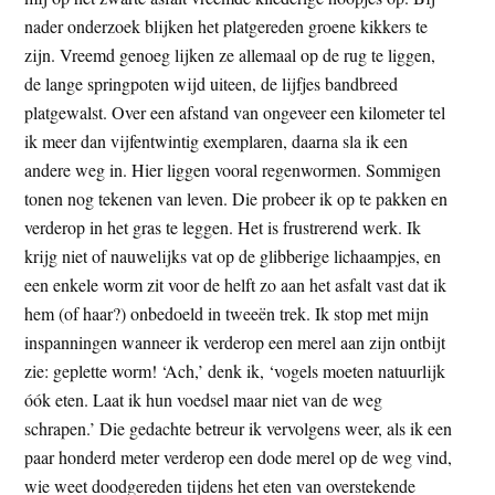
t
e
nader onderzoek blijken het platgereden groene kikkers te
e
s
zijn. Vreemd genoeg lijken ze allemaal op de rug te liggen,
i
de lange springpoten wijd uiteen, de lijfjes bandbreed
t
platgewalst. Over een afstand van ongeveer een kilometer tel
e
ik meer dan vijfentwintig exemplaren, daarna sla ik een
andere weg in. Hier liggen vooral regenwormen. Sommigen
tonen nog tekenen van leven. Die probeer ik op te pakken en
verderop in het gras te leggen. Het is frustrerend werk. Ik
krijg niet of nauwelijks vat op de glibberige lichaampjes, en
een enkele worm zit voor de helft zo aan het asfalt vast dat ik
hem (of haar?) onbedoeld in tweeën trek. Ik stop met mijn
inspanningen wanneer ik verderop een merel aan zijn ontbijt
zie: geplette worm! ‘Ach,’ denk ik, ‘vogels moeten natuurlijk
óók eten. Laat ik hun voedsel maar niet van de weg
schrapen.’ Die gedachte betreur ik vervolgens weer, als ik een
paar honderd meter verderop een dode merel op de weg vind,
wie weet doodgereden tijdens het eten van overstekende