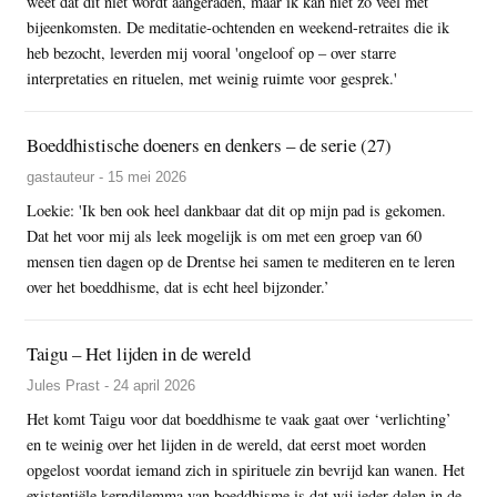
weet dat dit niet wordt aangeraden, maar ik kan niet zo veel met
bijeenkomsten. De meditatie-ochtenden en weekend-retraites die ik
heb bezocht, leverden mij vooral 'ongeloof op – over starre
interpretaties en rituelen, met weinig ruimte voor gesprek.'
Boeddhistische doeners en denkers – de serie (27)
gastauteur - 15 mei 2026
Loekie: 'Ik ben ook heel dankbaar dat dit op mijn pad is gekomen.
Dat het voor mij als leek mogelijk is om met een groep van 60
mensen tien dagen op de Drentse hei samen te mediteren en te leren
over het boeddhisme, dat is echt heel bijzonder.’
Taigu – Het lijden in de wereld
Jules Prast - 24 april 2026
Het komt Taigu voor dat boeddhisme te vaak gaat over ‘verlichting’
en te weinig over het lijden in de wereld, dat eerst moet worden
opgelost voordat iemand zich in spirituele zin bevrijd kan wanen. Het
existentiële kerndilemma van boeddhisme is dat wij ieder delen in de