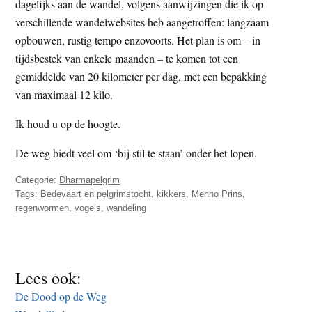
dagelijks aan de wandel, volgens aanwijzingen die ik op
verschillende wandelwebsites heb aangetroffen: langzaam
opbouwen, rustig tempo enzovoorts. Het plan is om – in
tijdsbestek van enkele maanden – te komen tot een
gemiddelde van 20 kilometer per dag, met een bepakking
van maximaal 12 kilo.
Ik houd u op de hoogte.
De weg biedt veel om ‘bij stil te staan’ onder het lopen.
Categorie:
Dharmapelgrim
Tags:
Bedevaart en pelgrimstocht
,
kikkers
,
Menno Prins
,
regenwormen
,
vogels
,
wandeling
Lees ook:
De Dood op de Weg