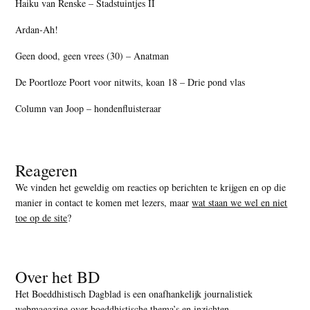
Haiku van Renske – Stadstuintjes II
Ardan-Ah!
Geen dood, geen vrees (30) – Anatman
De Poortloze Poort voor nitwits, koan 18 – Drie pond vlas
Column van Joop – hondenfluisteraar
Reageren
We vinden het geweldig om reacties op berichten te krijgen en op die
manier in contact te komen met lezers, maar
wat staan we wel en niet
toe op de site
?
Over het BD
Het Boeddhistisch Dagblad is een onafhankelijk journalistiek
webmagazine over boeddhistische thema’s en inzichten.