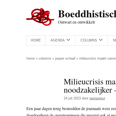
Door
Skip
Spring
Spring
Boeddhistisc
naar
to
naar
naar
de
secondary
de
de
Ontwart en ontwikkelt
hoofd
menu
eerste
voettekst
inhoud
sidebar
HOME
AGENDA
COLUMNS
N
home
»
columns
»
jasper schaaf
»
milieucrisis maakt same
Milieucrisis m
noodzakelijker
24 juli 2023
door
gastauteur
Een paar dagen terug besteedden de journaals weer ee
daardoorheen de overstromingen die meestal ook al me