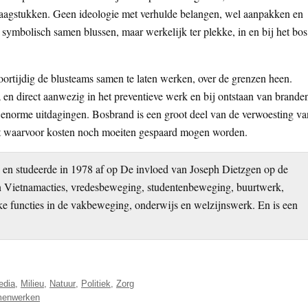
vraagstukken. Geen ideologie met verhulde belangen, wel aanpakken en
symbolisch samen blussen, maar werkelijk ter plekke, in en bij het bos
oortijdig de blusteams samen te laten werken, over de grenzen heen.
pa en direct aanwezig in het preventieve werk en bij ontstaan van brande
, enorme uitdagingen. Bosbrand is een groot deel van de verwoesting va
teit waarvoor kosten noch moeiten gespaard mogen worden.
G en studeerde in 1978 af op De invloed van Joseph Dietzgen op de
n Vietnamacties, vredesbeweging, studentenbeweging, buurtwerk,
jke functies in de vakbeweging, onderwijs en welzijnswerk. En is een
edia
,
Milieu
,
Natuur
,
Politiek
,
Zorg
enwerken