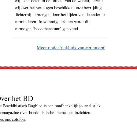
wij ieder delen in de rotheid van de wereld, terwijl
wij over het vermogen beschikken onze bevrijding
dichterbij te brengen door het lijden van de ander te
verminderen. In sommige teksten wordt dit
vermogen ‘boeddhanatuur’ genoemd.
Meer onder 'pakhuis van verlangen'
ver het BD
t Boeddhistisch Dagblad is een onafhankelijk journalistiek
bmagazine over boeddhistische thema’s en inzichten.
es ons colofon
.