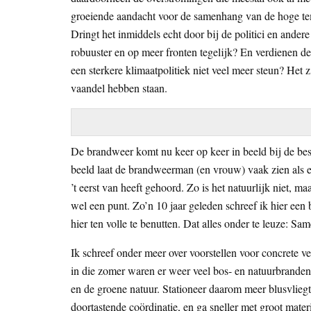
groeiende aandacht voor de samenhang van de hoge tempe
Dringt het inmiddels echt door bij de politici en ande
robuuster en op meer fronten tegelijk? En verdienen de
een sterkere klimaatpolitiek niet veel meer steun? Het 
vaandel hebben staan.
De brandweer komt nu keer op keer in beeld bij de best
beeld laat de brandweerman (en vrouw) vaak zien als ee
’t eerst van heeft gehoord. Zo is het natuurlijk niet, m
wel een punt. Zo’n 10 jaar geleden schreef ik hier e
hier ten volle te benutten. Dat alles onder te leuze: 
Ik schreef onder meer over voorstellen voor concrete 
in die zomer waren er weer veel bos- en natuurbranden
en de groene natuur. Stationeer daarom meer blusvlieg
doortastende coördinatie, en ga sneller met groot mater