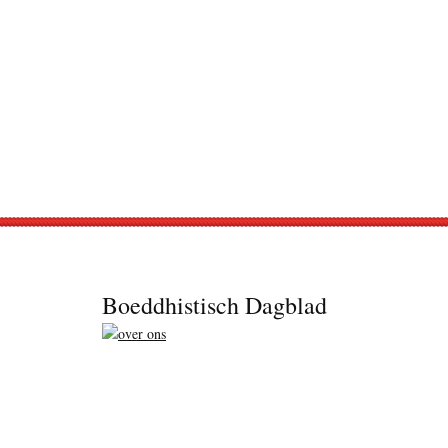
Footer
Boeddhistisch Dagblad