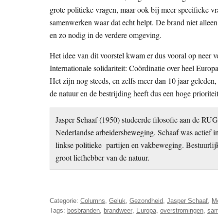
grote politieke vragen, maar ook bij meer specifieke 
samenwerken waar dat echt helpt. De brand niet alleen 
en zo nodig in de verdere omgeving.
Het idee van dit voorstel kwam er dus vooral op neer v
Internationale solidariteit: Coördinatie over heel Euro
Het zijn nog steeds, en zelfs meer dan 10 jaar geleden
de natuur en de bestrijding heeft dus een hoge priori
Jasper Schaaf (1950) studeerde filosofie aan de RU
Nederlandse arbeidersbeweging. Schaaf was actief i
linkse politieke partijen en vakbeweging. Bestuurli
groot liefhebber van de natuur.
Categorie:
Columns
,
Geluk
,
Gezondheid
,
Jasper Schaaf
,
M
Tags:
bosbranden
,
brandweer
,
Europa
,
overstromingen
,
sam