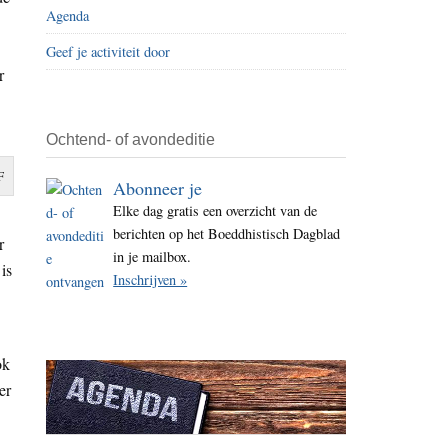
Agenda
i
t
Geef je activiteit door
e
r
Ochtend- of avondeditie
F
Abonneer je
Elke dag gratis een overzicht van de
berichten op het Boeddhistisch Dagblad
r
in je mailbox.
is
Inschrijven »
ok
er