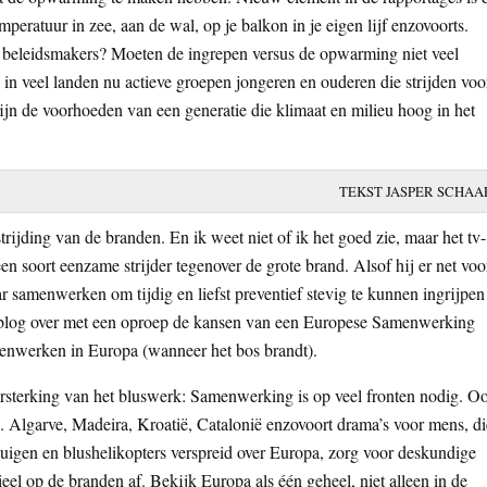
ratuur in zee, aan de wal, op je balkon in je eigen lijf enzovoorts.
re beleidsmakers? Moeten de ingrepen versus de opwarming niet veel
 in veel landen nu actieve groepen jongeren en ouderen die strijden voo
zijn de voorhoeden van een generatie die klimaat en milieu hoog in het
TEKST JASPER SCHAA
rijding van de branden. En ik weet niet of ik het goed zie, maar het tv-
n soort eenzame strijder tegenover de grote brand. Alsof hij er net voo
aar samenwerken om tijdig en liefst preventief stevig te kunnen ingrijpen 
en blog over met een oproep de kansen van een Europese Samenwerking
Samenwerken in Europa (wanneer het bos brandt).
versterking van het bluswerk: Samenwerking is op veel fronten nodig. O
. Algarve, Madeira, Kroatië, Catalonië enzovoort drama’s voor mens, di
tuigen en blushelikopters verspreid over Europa, zorg voor deskundige
ieel op de branden af. Bekijk Europa als één geheel, niet alleen in de