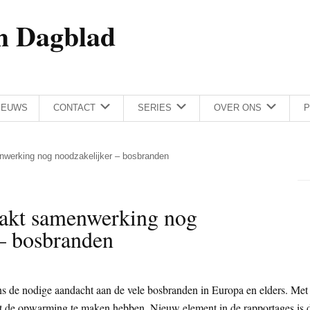
h Dagblad
IEUWS
CONTACT
SERIES
OVER ONS
P
nwerking nog noodzakelijker – bosbranden
aakt samenwerking nog
 – bosbranden
ns de nodige aandacht aan de vele bosbranden in Europa en elders. Met
t de opwarming te maken hebben. Nieuw element in de rapportages is 