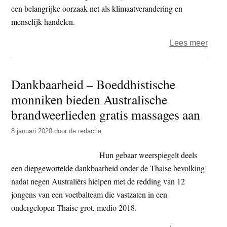
dubi
een belangrijke oorzaak net als klimaatverandering en
soja
menselijk handelen.
uit
over
Lees meer
Brazi
Gree
reist
Dankbaarheid – Boeddhistische
door
monniken bieden Australische
Nede
met
brandweerlieden gratis massages aan
fotot
8 januari 2020
door
de redactie
over
bosb
Hun gebaar weerspiegelt deels
een diepgewortelde dankbaarheid onder de Thaise bevolking
nadat negen Australiërs hielpen met de redding van 12
jongens van een voetbalteam die vastzaten in een
ondergelopen Thaise grot, medio 2018.