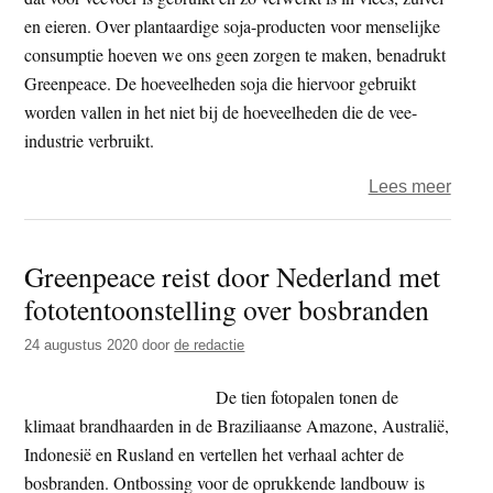
meer
en eieren. Over plantaardige soja-producten voor menselijke
doen
consumptie hoeven we ons geen zorgen te maken, benadrukt
Greenpeace. De hoeveelheden soja die hiervoor gebruikt
worden vallen in het niet bij de hoeveelheden die de vee-
industrie verbruikt.
over
Lees meer
Onde
Alber
Greenpeace reist door Nederland met
Heijn
fototentoonstelling over bosbranden
verdi
circa
24 augustus 2020
door
de redactie
40
miljo
De tien fotopalen tonen de
per
klimaat brandhaarden in de Braziliaanse Amazone, Australië,
jaar
Indonesië en Rusland en vertellen het verhaal achter de
aan
bosbranden. Ontbossing voor de oprukkende landbouw is