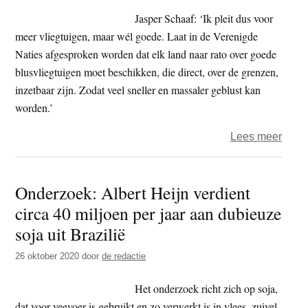
make
Jasper Schaaf: ‘Ik pleit dus voor
met
meer vliegtuigen, maar wél goede. Laat in de Verenigde
gezon
Naties afgesproken worden dat elk land naar rato over goede
blusvliegtuigen moet beschikken, die direct, over de grenzen,
inzetbaar zijn. Zodat veel sneller en massaler geblust kan
worden.’
over
Lees meer
Bosb
en
Onderzoek: Albert Heijn verdient
helik
circa 40 miljoen per jaar aan dubieuze
–
kunn
soja uit Brazilië
de
26 oktober 2020
door
de redactie
Vere
Natie
Het onderzoek richt zich op soja,
niet
dat voor veevoer is gebruikt en zo verwerkt is in vlees, zuivel