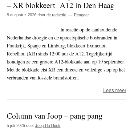
– XR blokkeert A12 in Den Haag
t
e
e
s
8 augustus 2026
door
de redactie
Reageer
i
In reactie op de aanhoudende
t
Nederlandse droogte en de apocalyptische bosbranden in
e
Frankrijk, Spanje en Limburg, blokkeert Extinction
Rebellion (XR) sinds 12:00 uur de A12. Tegelijkertijd
kondigen ze een grotere A12-blokkade aan op 19 september.
Met de blokkade eist XR een directe en volledige stop op het
verbranden van fossiele brandstoffen.
over
Lees meer
Verw
droog
Column van Joop – pang pang
en
bosb
5 juli 2026
door
Joop Ha Hoek
–