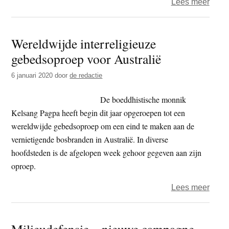
over
Lees meer
Dank
–
Wereldwijde interreligieuze
Boedd
gebedsoproep voor Australië
monn
bied
6 januari 2020
door
de redactie
Austr
bran
De boeddhistische monnik
gratis
Kelsang Pagpa heeft begin dit jaar opgeroepen tot een
mass
wereldwijde gebedsoproep om een eind te maken aan de
aan
vernietigende bosbranden in Australië. In diverse
hoofdsteden is de afgelopen week gehoor gegeven aan zijn
oproep.
over
Lees meer
Were
inter
Milieudefensie – nieuwe campagne
gebe