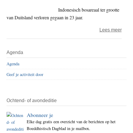
voor
Indonesisch bosareaal ter grootte
biodi
van Duitsland verloren gegaan in 23 jaar.
over
Lees meer
Gree
Nede
Primaire
Agenda
impor
Sidebar
palmo
Agenda
direct
Geef je activiteit door
gerel
aan
Indo
bosb
Ochtend- of avondeditie
Abonneer je
Elke dag gratis een overzicht van de berichten op het
Boeddhistisch Dagblad in je mailbox.