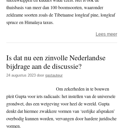
thuisbasis van meer dan 100 boomsoorten, waaronder
zeldzame soorten zoals de Tibetaanse longleaf pine, longleaf
spruce en Himalaya taxus.
over
Lees meer
Vier
hevi
Is dat nu een zinvolle Nederlandse
bosb
bijdrage aan de discussie?
in
Tibe
24 augustus 2023
door
gastauteur
gebi
Om zekerheden in te bouwen
pleit Gupta voor iets radicaals: het instellen van de universele
grondwet, dus een wetgeving voor heel de wereld. Gupta
denkt dat hiermee zwakkere vormen van ‘eerlijke afspraken’
overbodig kunnen worden, vervangen door hardere juridische
vormen.