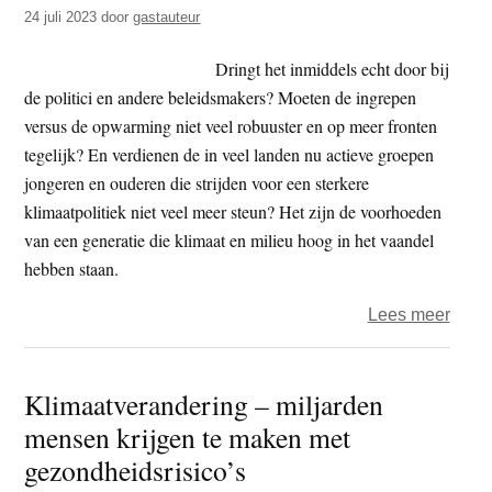
boedd
24 juli 2023
door
gastauteur
geme
Dringt het inmiddels echt door bij
de politici en andere beleidsmakers? Moeten de ingrepen
versus de opwarming niet veel robuuster en op meer fronten
tegelijk? En verdienen de in veel landen nu actieve groepen
jongeren en ouderen die strijden voor een sterkere
klimaatpolitiek niet veel meer steun? Het zijn de voorhoeden
van een generatie die klimaat en milieu hoog in het vaandel
hebben staan.
over
Lees meer
Milie
maak
Klimaatverandering – miljarden
same
mensen krijgen te maken met
nog
noodz
gezondheidsrisico’s
–