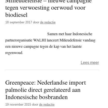
tegen verwoesting oerwoud voor
voor
Austr
biodiesel
18 september 2017
door
de redactie
Samen met haar Indonesische
partnerorganisatie WALHI lanceert Milieudefensie vandaag
een nieuwe campagne tegen de kap van het laatste
regenwoud.
over
Lees meer
Milie
–
Greenpeace: Nederlandse import
nieu
palmolie direct gerelateerd aan
camp
tege
Indonesische bosbranden
verwo
19 november 2015
door
de redactie
oerw