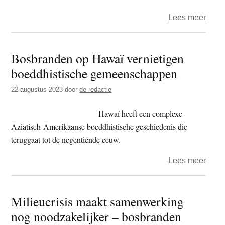
over
Lees meer
Is
dat
Bosbranden op Hawaï vernietigen
nu
boeddhistische gemeenschappen
een
zinvo
22 augustus 2023
door
de redactie
Nede
bijdr
Hawaï heeft een complexe
aan
Aziatisch-Amerikaanse boeddhistische geschiedenis die
de
teruggaat tot de negentiende eeuw.
discu
over
Lees meer
Bosb
op
Milieucrisis maakt samenwerking
Hawa
nog noodzakelijker – bosbranden
verni