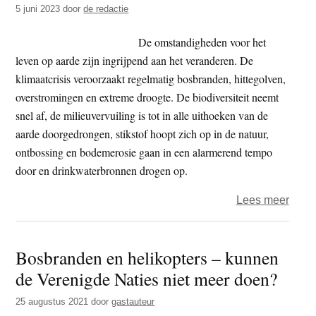
5 juni 2023
door
de redactie
bosb
De omstandigheden voor het
leven op aarde zijn ingrijpend aan het veranderen. De
klimaatcrisis veroorzaakt regelmatig bosbranden, hittegolven,
overstromingen en extreme droogte. De biodiversiteit neemt
snel af, de milieuvervuiling is tot in alle uithoeken van de
aarde doorgedrongen, stikstof hoopt zich op in de natuur,
ontbossing en bodemerosie gaan in een alarmerend tempo
door en drinkwaterbronnen drogen op.
over
Lees meer
Klima
–
Bosbranden en helikopters – kunnen
milja
de Verenigde Naties niet meer doen?
mens
krijg
25 augustus 2021
door
gastauteur
te