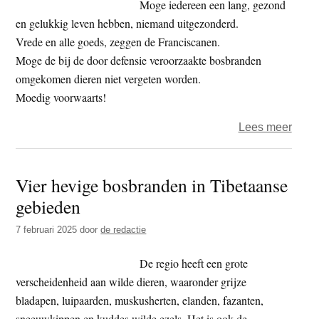
XR
Moge iedereen een lang, gezond
blokk
en gelukkig leven hebben, niemand uitgezonderd.
A12
Vrede en alle goeds, zeggen de Franciscanen.
in
Moge de bij de door defensie veroorzaakte bosbranden
Den
omgekomen dieren niet vergeten worden.
Haag
Moedig voorwaarts!
over
Lees meer
Colu
van
Vier hevige bosbranden in Tibetaanse
Joop
gebieden
–
pang
7 februari 2025
door
de redactie
pang
De regio heeft een grote
verscheidenheid aan wilde dieren, waaronder grijze
bladapen, luipaarden, muskusherten, elanden, fazanten,
sneeuwkippen en kuddes wilde ezels. Het is ook de