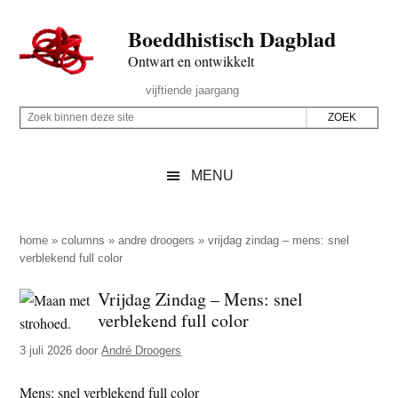
Door
Skip
Spring
Spring
Boeddhistisch Dagblad
naar
to
naar
naar
de
secondary
de
de
Ontwart en ontwikkelt
hoofd
menu
eerste
voettekst
Header
vijftiende jaargang
inhoud
sidebar
Rechts
Z
Z
o
o
e
e
MENU
k
k
b
o
i
p
home
»
columns
»
andre droogers
»
vrijdag zindag – mens: snel
n
verblekend full color
d
n
e
Vrijdag Zindag – Mens: snel
e
z
verblekend full color
n
e
d
3 juli 2026
door
André Droogers
s
e
i
Mens: snel verblekend full color
z