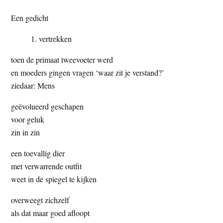
t
e
Een gedicht
e
s
i
vertrekken
t
toen de primaat tweevoeter werd
e
en moeders gingen vragen ‘waar zit je verstand?’
ziedaar: Mens
geëvolueerd geschapen
voor geluk
zin in zin
een toevallig dier
met verwarrende outfit
weet in de spiegel te kijken
overweegt zichzelf
als dat maar goed afloopt