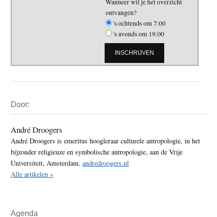
Wanneer wil je het overzicht
ontvangen?
's ochtends om 7:00
's avonds om 19:00
Primaire
Door:
Sidebar
André Droogers
André Droogers is emeritus hoogleraar culturele antropologie, in het
bijzonder religieuze en symbolische antropologie, aan de Vrije
Universiteit, Amsterdam.
andredroogers.nl
Alle artikelen »
Agenda