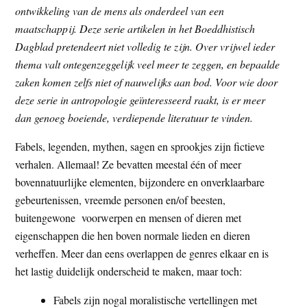
ontwikkeling van de mens als onderdeel van een
t
e
maatschappij. Deze serie artikelen in het Boeddhistisch
e
s
Dagblad pretendeert niet volledig te zijn. Over vrijwel ieder
i
thema valt ontegenzeggelijk veel meer te zeggen, en bepaalde
t
zaken komen zelfs niet of nauwelijks aan bod. Voor wie door
e
deze serie in antropologie geïnteresseerd raakt, is er meer
dan genoeg boeiende, verdiepende literatuur te vinden.
Fabels, legenden, mythen, sagen en sprookjes zijn fictieve
verhalen. Allemaal! Ze bevatten meestal één of meer
bovennatuurlijke elementen, bijzondere en onverklaarbare
gebeurtenissen, vreemde personen en/of beesten,
buitengewone voorwerpen en mensen of dieren met
eigenschappen die hen boven normale lieden en dieren
verheffen. Meer dan eens overlappen de genres elkaar en is
het lastig duidelijk onderscheid te maken, maar toch:
Fabels zijn nogal moralistische vertellingen met