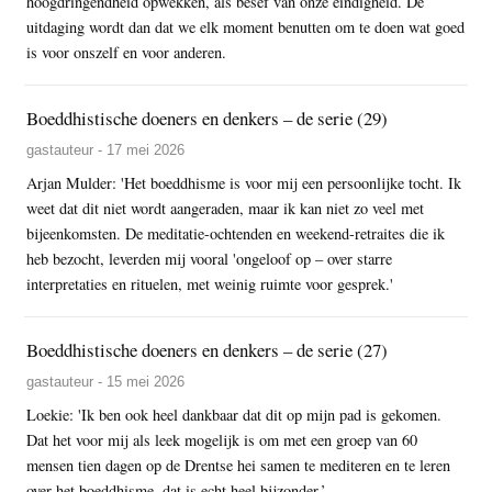
hoogdringendheid opwekken, als besef van onze eindigheid. De
uitdaging wordt dan dat we elk moment benutten om te doen wat goed
is voor onszelf en voor anderen.
Boeddhistische doeners en denkers – de serie (29)
gastauteur - 17 mei 2026
Arjan Mulder: 'Het boeddhisme is voor mij een persoonlijke tocht. Ik
weet dat dit niet wordt aangeraden, maar ik kan niet zo veel met
bijeenkomsten. De meditatie-ochtenden en weekend-retraites die ik
heb bezocht, leverden mij vooral 'ongeloof op – over starre
interpretaties en rituelen, met weinig ruimte voor gesprek.'
Boeddhistische doeners en denkers – de serie (27)
gastauteur - 15 mei 2026
Loekie: 'Ik ben ook heel dankbaar dat dit op mijn pad is gekomen.
Dat het voor mij als leek mogelijk is om met een groep van 60
mensen tien dagen op de Drentse hei samen te mediteren en te leren
over het boeddhisme, dat is echt heel bijzonder.’