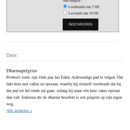
ontvangen?
's ochtends om 7:00
's avonds om 19:00
Primaire
Door:
Sidebar
Dharmapelgrim
Probeert sinds zijn 16de jaar het Edele Achtvoudige pad te volgen. Dat
lukt hem met vallen en opstaan, waarbij hij zichzelf voorhoudt dat hij
dat pad tot het einde zal gaan, zolang hij maar één keer vaker opstaat
dan valt. Iedereen die de dharma beoefent is een pelgrim op zijn eigen
weg.
Alle artikelen »