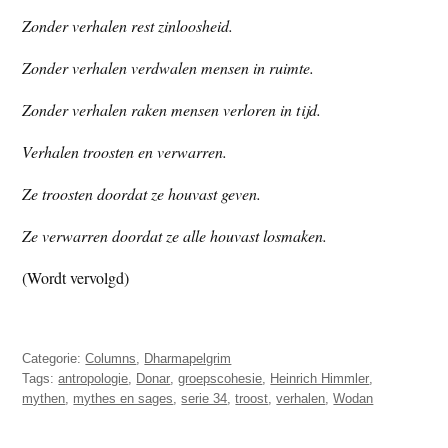
Zonder verhalen rest zinloosheid.
Zonder verhalen verdwalen mensen in ruimte.
Zonder verhalen raken mensen verloren in tijd.
Verhalen troosten en verwarren.
Ze troosten doordat ze houvast geven.
Ze verwarren doordat ze alle houvast losmaken.
(Wordt vervolgd)
Categorie:
Columns
,
Dharmapelgrim
Tags:
antropologie
,
Donar
,
groepscohesie
,
Heinrich Himmler
,
mythen
,
mythes en sages
,
serie 34
,
troost
,
verhalen
,
Wodan