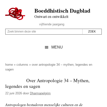
Door
Skip
Spring
Spring
Boeddhistisch Dagblad
naar
to
naar
naar
de
secondary
de
de
Ontwart en ontwikkelt
hoofd
menu
eerste
voettekst
Header
vijftiende jaargang
inhoud
sidebar
Rechts
Z
Z
o
o
e
e
MENU
k
k
b
o
i
p
home
»
columns
»
over antropologie 34 – mythen, legendes en
n
sagen
d
n
e
Over Antropologie 34 – Mythen,
e
z
legendes en sagen
n
e
d
22 juni 2026
door
Dharmapelgrim
s
e
i
Antropologen bestuderen menselijke culturen en de
z