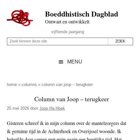
Door
Skip
Spring
Spring
Boeddhistisch Dagblad
naar
to
naar
naar
de
secondary
de
de
Ontwart en ontwikkelt
hoofd
menu
eerste
voettekst
Header
vijftiende jaargang
inhoud
sidebar
Rechts
Z
Z
o
o
e
e
MENU
k
k
b
o
i
p
home
»
columns
»
column van joop – terugkeer
n
d
Column van Joop – terugkeer
n
e
e
25 mei 2026
door
Joop Ha Hoek
z
n
e
d
Gisteren schreef ik in mijn column over de mantelzorgers dat
s
e
ik geruime tijd in de Achterhoek en Overijssel woonde. Ik
i
z
beleefde daar samen met mijn gezin een heerlijke tijd. Het