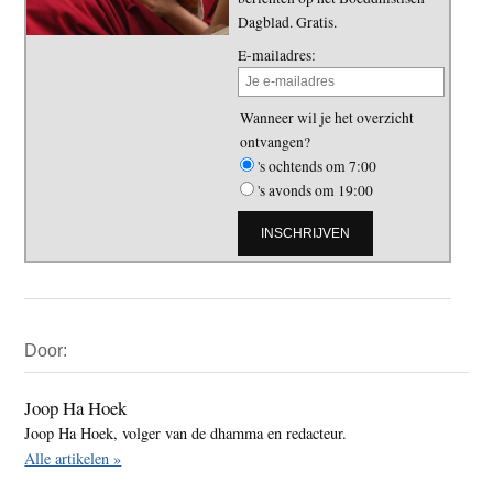
Dagblad. Gratis.
E-mailadres:
Wanneer wil je het overzicht
ontvangen?
's ochtends om 7:00
's avonds om 19:00
Primaire
Door:
Sidebar
Joop Ha Hoek
Joop Ha Hoek, volger van de dhamma en redacteur.
Alle artikelen »