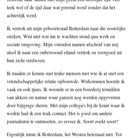
t
e
leek wel of de tijd daar wat geremd werd zonder dat het
e
s
achterlijk werd.
i
Ik vertrok uit mijn geboortestad Rotterdam naar die oostelijke
t
streken. Wist niet wat me te wachten stond qua werk en
e
sociale omgeving. Mijn vrienden namen afscheid van mij
alsof ik naar een onbewoond eiland vertrok en voorgoed uit
hun zicht verdween.
Ik maakte er kennis met leuke mensen met wie ik al snel een
vriendschappelijke relatie opbouwde. Wirkommen hoorde ik
vaak en ook tjuus. Ik woonde er in een boerderij temidden
van akkers en natuur waar ganzen nog werden opgevreten
door bijtgrage dieren. Met mijn collega’s bij de krant waar ik
werkte had ik een leuk contact. Het is goed om andere
journalisten te ontmoeten, zo ervoer ik. Soort zoekt soort?
Eigenlijk miste ik Rotterdam, het Westen helemaal niet. Tot