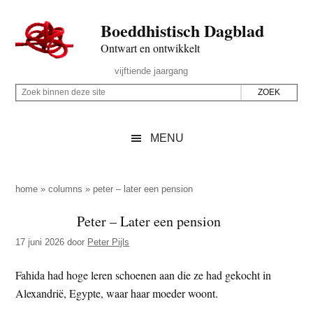
Door
Skip
Spring
Spring
Boeddhistisch Dagblad
naar
to
naar
naar
de
secondary
de
de
Ontwart en ontwikkelt
hoofd
menu
eerste
voettekst
Header
vijftiende jaargang
inhoud
sidebar
Rechts
Z
Z
o
o
e
e
MENU
k
k
b
o
i
p
home
»
columns
»
peter – later een pension
n
d
Peter – Later een pension
n
e
e
17 juni 2026
door
Peter Pijls
z
n
e
d
Fahida had hoge leren schoenen aan die ze had gekocht in
s
e
Alexandrië, Egypte, waar haar moeder woont.
i
z