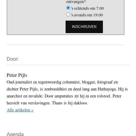
ontvangen?
's ochtends om 7:00
's avonds om 19:00
Primaire
Door:
Sidebar
Peter Pijls
Oud-journalist en tegenwoordig columnist, blogger, fotograaf en
dichter Peter Pijls, is zenboeddhist en deed lang aan Hathayoga. Hij is
anarchist en invalide. Door amputaties zit hij in een rolstoel. Peter
herstelt van verslavingen. Thans is hij dakloos.
Alle artikelen »
Agenda