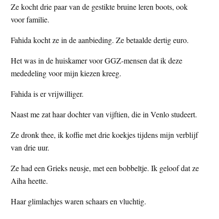
Ze kocht drie paar van de gestikte bruine leren boots, ook
t
e
voor familie.
e
s
i
Fahida kocht ze in de aanbieding. Ze betaalde dertig euro.
t
Het was in de huiskamer voor GGZ-mensen dat ik deze
e
mededeling voor mijn kiezen kreeg.
Fahida is er vrijwilliger.
Naast me zat haar dochter van vijftien, die in Venlo studeert.
Ze dronk thee, ik koffie met drie koekjes tijdens mijn verblijf
van drie uur.
Ze had een Grieks neusje, met een bobbeltje. Ik geloof dat ze
Aiha heette.
Haar glimlachjes waren schaars en vluchtig.