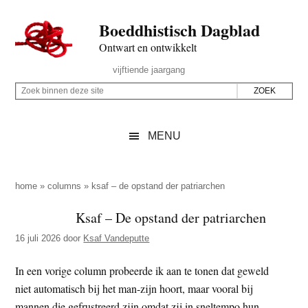
Door
Skip
Spring
Spring
Boeddhistisch Dagblad
naar
to
naar
naar
de
secondary
de
de
Ontwart en ontwikkelt
hoofd
menu
eerste
voettekst
Header
vijftiende jaargang
inhoud
sidebar
Rechts
Z
Z
o
o
e
e
MENU
k
k
b
o
i
p
home
»
columns
»
ksaf – de opstand der patriarchen
n
d
Ksaf – De opstand der patriarchen
n
e
e
16 juli 2026
door
Ksaf Vandeputte
z
n
e
d
In een vorige column probeerde ik aan te tonen dat geweld
s
e
niet automatisch bij het man-zijn hoort, maar vooral bij
i
z
mannen die gefrustreerd zijn omdat zij in sneltempo hun