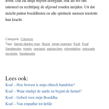
leven. Dat zal altijd blijven doorgaan, ook als we ons
rationeel en rechtlijnig de afgrond zouden inrijden. Uit dat
inzicht putten boeddhisten en alle spirituele mensen tenslotte
hun kracht.
Categorie:
Columns
Tags:
bange blanke man
,
illusie
,
jonge mannen
,
Ksaf
,
Ksaf
Vandeputte
,
mietje
,
opstand
,
patriarchen
,
rolverdeling
,
seksuele
revolutie
,
Vandeputte
Lees ook:
Ksaf – Hoe bewust is mijn ethisch handelen?
Ksaf – Waar eindigt de aarde en begint de hemel?
Ksaf – Gebed voor mijn Boeddha
Ksaf – Van empathie tot liefde