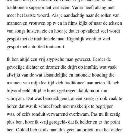
t
e
traditionele superioriteit verliezen. Vader heeft allang niet
e
s
meer het laatste woord. Als je aandachtig naar de rollen van
i
mannen en vrouwen op tv en in films kijkt of naar de teksten
t
van songs luistert, zie en hoor je dat er opvallend veel wordt
e
gespot met de traditionele man. Eigenlijk wordt er veel
gespot met autoriteit tout court.
Ik ben altijd een vrij atypische man geweest. Eerder de
gevoelige dichter en dromer die drijft op intuïtie, wat vaak
afwijkt van de wat afstandelijke en rationele houding die
mannen van mijn leeftijd zich traditioneel aanmeten. Ik heb
bijvoorbeeld altijd te horen gekregen dat ik mooi kan
schrijven. Dat was bemoedigend, alleen kreeg ik ook vaak te
horen dat wat ik schreef toch niet makkelijk te begrijpen
was, of zelfs ronduit verwarrend overkwam. Pas nu ik zestig
plus ben, hoor ik -vrij geregeld- dat ik helder en to the point
ben. Ook al heb ik als man dus geen autoriteit, met het ouder