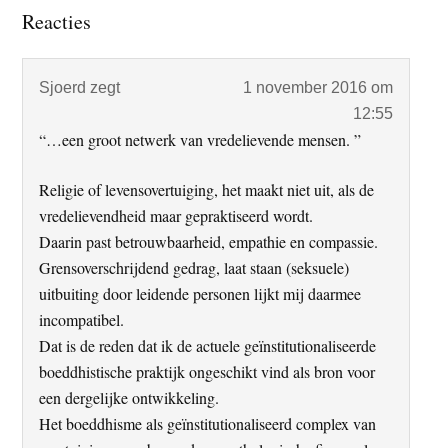
Lees
Reacties
Interacties
Sjoerd
zegt
1 november 2016 om
12:55
“…een groot netwerk van vredelievende mensen. ”
Religie of levensovertuiging, het maakt niet uit, als de
vredelievendheid maar gepraktiseerd wordt.
Daarin past betrouwbaarheid, empathie en compassie.
Grensoverschrijdend gedrag, laat staan (seksuele)
uitbuiting door leidende personen lijkt mij daarmee
incompatibel.
Dat is de reden dat ik de actuele geïnstitutionaliseerde
boeddhistische praktijk ongeschikt vind als bron voor
een dergelijke ontwikkeling.
Het boeddhisme als geïnstitutionaliseerd complex van