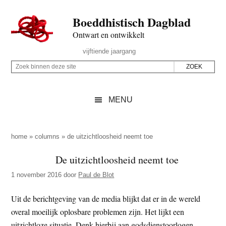
Door
Skip
Spring
Spring
Boeddhistisch Dagblad
naar
to
naar
naar
de
secondary
de
de
Ontwart en ontwikkelt
hoofd
menu
eerste
voettekst
Header
vijftiende jaargang
inhoud
sidebar
Rechts
Z
Z
o
o
e
e
MENU
k
k
b
o
i
p
home
»
columns
»
de uitzichtloosheid neemt toe
n
d
De uitzichtloosheid neemt toe
n
e
e
1 november 2016
door
Paul de Blot
z
n
e
d
Uit de berichtgeving van de media blijkt dat er in de wereld
s
e
overal moeilijk oplosbare problemen zijn. Het lijkt een
i
z
uitzichtloze situatie. Denk hierbij aan godsdienstoorlogen,