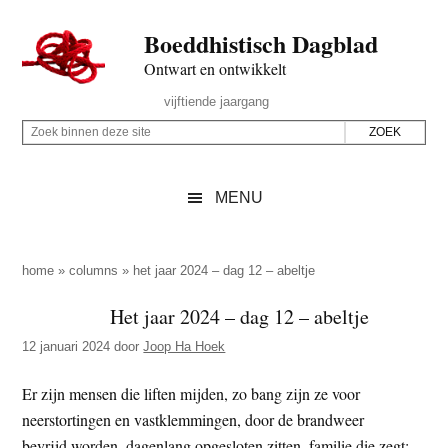
Door
Skip
Spring
Spring
Boeddhistisch Dagblad
naar
to
naar
naar
de
secondary
de
de
Ontwart en ontwikkelt
hoofd
menu
eerste
voettekst
Header
vijftiende jaargang
inhoud
sidebar
Rechts
Z
Z
o
o
e
e
MENU
k
k
b
o
i
p
home
»
columns
»
het jaar 2024 – dag 12 – abeltje
n
d
Het jaar 2024 – dag 12 – abeltje
n
e
e
12 januari 2024
door
Joop Ha Hoek
z
n
e
d
Er zijn mensen die liften mijden, zo bang zijn ze voor
s
e
neerstortingen en vastklemmingen, door de brandweer
i
z
bevrijd worden, dagenlang opgesloten zitten, familie die zegt: