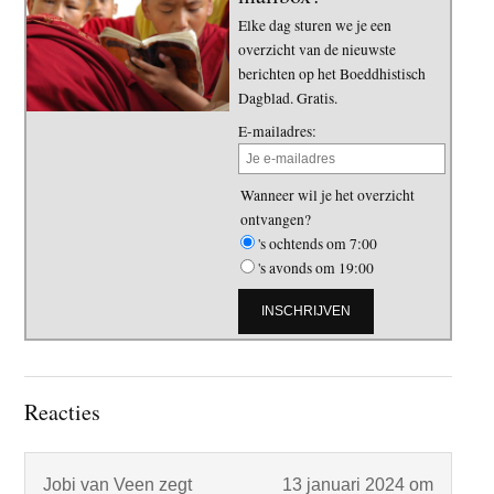
Elke dag sturen we je een
overzicht van de nieuwste
berichten op het Boeddhistisch
Dagblad. Gratis.
E-mailadres:
Wanneer wil je het overzicht
ontvangen?
's ochtends om 7:00
's avonds om 19:00
Lees
Reacties
Interacties
Jobi van Veen
zegt
13 januari 2024 om