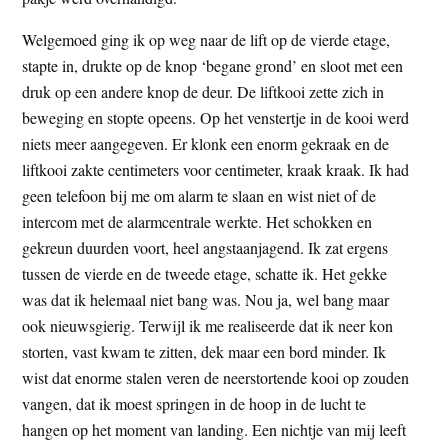
Welgemoed ging ik op weg naar de lift op de vierde etage,
stapte in, drukte op de knop ‘begane grond’ en sloot met een
druk op een andere knop de deur. De liftkooi zette zich in
beweging en stopte opeens. Op het venstertje in de kooi werd
niets meer aangegeven. Er klonk een enorm gekraak en de
liftkooi zakte centimeters voor centimeter, kraak kraak. Ik had
geen telefoon bij me om alarm te slaan en wist niet of de
intercom met de alarmcentrale werkte. Het schokken en
gekreun duurden voort, heel angstaanjagend. Ik zat ergens
tussen de vierde en de tweede etage, schatte ik. Het gekke
was dat ik helemaal niet bang was. Nou ja, wel bang maar
ook nieuwsgierig. Terwijl ik me realiseerde dat ik neer kon
storten, vast kwam te zitten, dek maar een bord minder. Ik
wist dat enorme stalen veren de neerstortende kooi op zouden
vangen, dat ik moest springen in de hoop in de lucht te
hangen op het moment van landing. Een nichtje van mij leeft