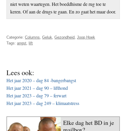
niet weten waartegen. Het boeddhisme de rug toe te
keren. Of aan de drugs te gaan. En zo gaat het maar door.
Categorie:
Columns
,
Geluk
,
Gezondheid
,
Joop Hoek
Tags:
angst
,
lift
Lees ook:
Het jaar 2020 – dag 84 -bangerbangst
Het jaar 2021 – dag 90 – lifthond
Het jaar 2023 – dag 79 – ferwart
Het jaar 2023 – dag 249 – klimaatstress
Elke dag het BD in je
mailbox?