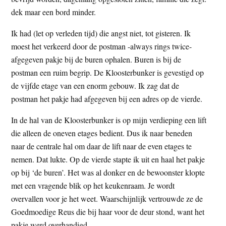
t
e
dek maar een bord minder.
e
s
Ik had (let op verleden tijd) die angst niet, tot gisteren. Ik
i
moest het verkeerd door de postman -always rings twice-
t
afgegeven pakje bij de buren ophalen. Buren is bij de
e
postman een ruim begrip. De Kloosterbunker is gevestigd op
de vijfde etage van een enorm gebouw. Ik zag dat de
postman het pakje had afgegeven bij een adres op de vierde.
In de hal van de Kloosterbunker is op mijn verdieping een lift
die alleen de oneven etages bedient. Dus ik naar beneden
naar de centrale hal om daar de lift naar de even etages te
nemen. Dat lukte. Op de vierde stapte ik uit en haal het pakje
op bij ‘de buren’. Het was al donker en de bewoonster klopte
met een vragende blik op het keukenraam. Je wordt
overvallen voor je het weet. Waarschijnlijk vertrouwde ze de
Goedmoedige Reus die bij haar voor de deur stond, want het
pakje werd overhandigd.