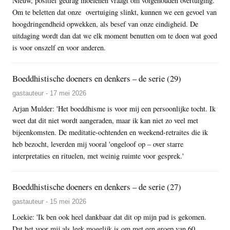
Nieuw, positief gedrag inoefenen vraagt om volgehouden overtuiging.
Om te beletten dat onze overtuiging slinkt, kunnen we een gevoel van
hoogdringendheid opwekken, als besef van onze eindigheid. De
uitdaging wordt dan dat we elk moment benutten om te doen wat goed
is voor onszelf en voor anderen.
Boeddhistische doeners en denkers – de serie (29)
gastauteur - 17 mei 2026
Arjan Mulder: 'Het boeddhisme is voor mij een persoonlijke tocht. Ik
weet dat dit niet wordt aangeraden, maar ik kan niet zo veel met
bijeenkomsten. De meditatie-ochtenden en weekend-retraites die ik
heb bezocht, leverden mij vooral 'ongeloof op – over starre
interpretaties en rituelen, met weinig ruimte voor gesprek.'
Boeddhistische doeners en denkers – de serie (27)
gastauteur - 15 mei 2026
Loekie: 'Ik ben ook heel dankbaar dat dit op mijn pad is gekomen.
Dat het voor mij als leek mogelijk is om met een groep van 60