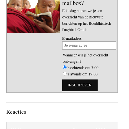
mailbox?
Elke dag sturen we je een
overzicht van de nieuwste
berichten op het Boeddhistisch
Dagblad. Gratis.
E-mailadres:
Wanneer wil je het overzicht
ontvangen?
's ochtends om 7:00
's avonds om 19:00
Lees
Reacties
Interacties