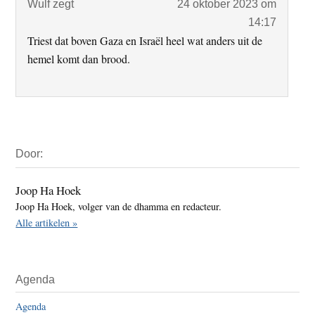
Wulf
zegt
24 oktober 2023 om
14:17
Triest dat boven Gaza en Israël heel wat anders uit de
hemel komt dan brood.
Primaire
Door:
Sidebar
Joop Ha Hoek
Joop Ha Hoek, volger van de dhamma en redacteur.
Alle artikelen »
Agenda
Agenda