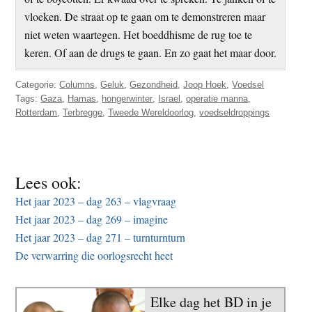
vloeken. De straat op te gaan om te demonstreren maar
niet weten waartegen. Het boeddhisme de rug toe te
keren. Of aan de drugs te gaan. En zo gaat het maar door.
Categorie:
Columns
,
Geluk
,
Gezondheid
,
Joop Hoek
,
Voedsel
Tags:
Gaza
,
Hamas
,
hongerwinter
,
Israel
,
operatie manna
,
Rotterdam
,
Terbregge
,
Tweede Wereldoorlog
,
voedseldroppings
Lees ook:
Het jaar 2023 – dag 263 – vlagvraag
Het jaar 2023 – dag 269 – imagine
Het jaar 2023 – dag 271 – turnturnturn
De verwarring die oorlogsrecht heet
Elke dag het BD in je