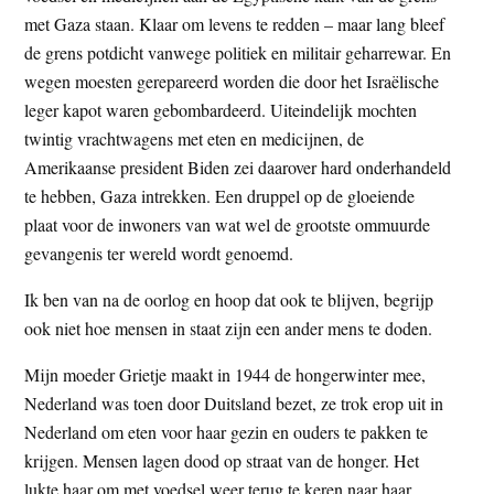
t
met Gaza staan. Klaar om levens te redden – maar lang bleef
e
e
de grens potdicht vanwege politiek en militair geharrewar. En
s
wegen moesten gerepareerd worden die door het Israëlische
i
leger kapot waren gebombardeerd. Uiteindelijk mochten
t
twintig vrachtwagens met eten en medicijnen, de
e
Amerikaanse president Biden zei daarover hard onderhandeld
te hebben, Gaza intrekken. Een druppel op de gloeiende
plaat voor de inwoners van wat wel de grootste ommuurde
gevangenis ter wereld wordt genoemd.
Ik ben van na de oorlog en hoop dat ook te blijven, begrijp
ook niet hoe mensen in staat zijn een ander mens te doden.
Mijn moeder Grietje maakt in 1944 de hongerwinter mee,
Nederland was toen door Duitsland bezet, ze trok erop uit in
Nederland om eten voor haar gezin en ouders te pakken te
krijgen. Mensen lagen dood op straat van de honger. Het
lukte haar om met voedsel weer terug te keren naar haar