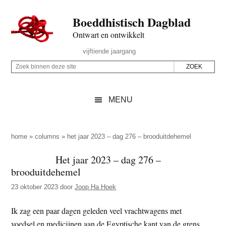
Door
Skip
Spring
Spring
Boeddhistisch Dagblad
naar
to
naar
naar
de
secondary
de
de
Ontwart en ontwikkelt
hoofd
menu
eerste
voettekst
Header
vijftiende jaargang
inhoud
sidebar
Rechts
Z
Z
o
o
e
e
MENU
k
k
b
o
i
p
home
»
columns
»
het jaar 2023 – dag 276 – brooduitdehemel
n
d
Het jaar 2023 – dag 276 –
n
e
brooduitdehemel
e
z
n
23 oktober 2023
door
Joop Ha Hoek
e
d
s
Ik zag een paar dagen geleden veel vrachtwagens met
e
i
voedsel en medicijnen aan de Egyptische kant van de grens
z