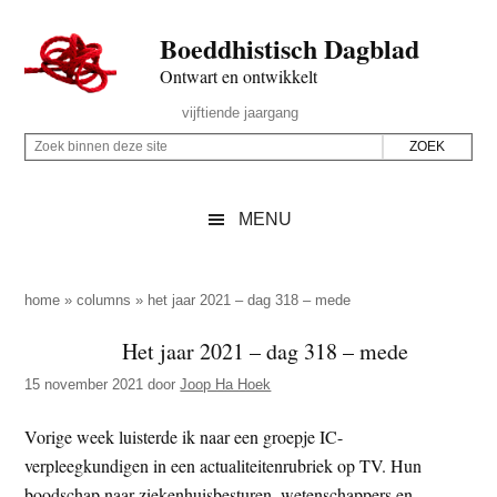
Door
Skip
Spring
Spring
Boeddhistisch Dagblad
naar
to
naar
naar
de
secondary
de
de
Ontwart en ontwikkelt
hoofd
menu
eerste
voettekst
Header
vijftiende jaargang
inhoud
sidebar
Rechts
Z
Z
o
o
e
e
MENU
k
k
b
o
i
p
home
»
columns
»
het jaar 2021 – dag 318 – mede
n
d
Het jaar 2021 – dag 318 – mede
n
e
e
15 november 2021
door
Joop Ha Hoek
z
n
e
d
Vorige week luisterde ik naar een groepje IC-
s
e
verpleegkundigen in een actualiteitenrubriek op TV. Hun
i
z
boodschap naar ziekenhuisbesturen, wetenschappers en