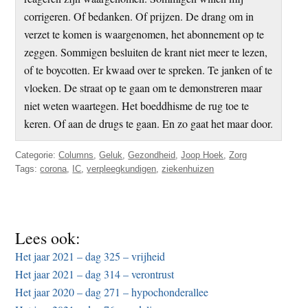
corrigeren. Of bedanken. Of prijzen. De drang om in
verzet te komen is waargenomen, het abonnement op te
zeggen. Sommigen besluiten de krant niet meer te lezen,
of te boycotten. Er kwaad over te spreken. Te janken of te
vloeken. De straat op te gaan om te demonstreren maar
niet weten waartegen. Het boeddhisme de rug toe te
keren. Of aan de drugs te gaan. En zo gaat het maar door.
Categorie:
Columns
,
Geluk
,
Gezondheid
,
Joop Hoek
,
Zorg
Tags:
corona
,
IC
,
verpleegkundigen
,
ziekenhuizen
Lees ook:
Het jaar 2021 – dag 325 – vrijheid
Het jaar 2021 – dag 314 – verontrust
Het jaar 2020 – dag 271 – hypochonderallee