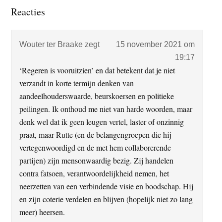
Lees
Reacties
Interacties
Wouter ter Braake
zegt
15 november 2021 om
19:17
‘Regeren is vooruitzien’ en dat betekent dat je niet
verzandt in korte termijn denken van
aandeelhouderswaarde, beurskoersen en politieke
peilingen. Ik onthoud me niet van harde woorden, maar
denk wel dat ik geen leugen vertel, laster of onzinnig
praat, maar Rutte (en de belangengroepen die hij
vertegenwoordigd en de met hem collaborerende
partijen) zijn mensonwaardig bezig. Zij handelen
contra fatsoen, verantwoordelijkheid nemen, het
neerzetten van een verbindende visie en boodschap. Hij
en zijn coterie verdelen en blijven (hopelijk niet zo lang
meer) heersen.