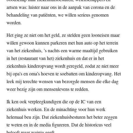
t
e
artsen was: luister naar ons in de aanpak van corona en de
e
s
behandeling van patiënten, we willen serieus genomen
i
worden.
t
Het ging ze niet om het geld, ze stelden geen looneisen maar
e
willen gewoon kunnen parkeren met hun auto op het terrein
van het ziekenhuis, ’s nachts een warme maaltijd gebruiken
in het (restaurant van het) ziekenhuis en dat er in het
ziekenhuis kinderopvang wordt geregeld, zodat ze niet meer
bij opa’s en oma’s hoeven te soebatten om kinderopvang. Het
leek mij terechte wensen van bezorgde mensen die elke dag
weer bezig zijn om mensenlevens te redden.
Ik ken ook verpleegkundigen die op de IC van een
ziekenhuis werken. En de minachting voor hun werk
helemaal beu zijn. Dat ziekenhuisbesturen het beter zeggen
te weten en in de media figureren. Dat de historicus veel
belooft maar weinig geeft.