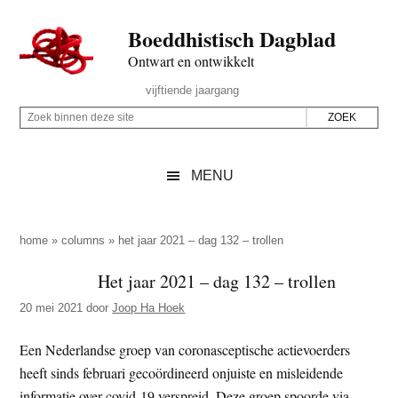
Door
Skip
Spring
Spring
Boeddhistisch Dagblad
naar
to
naar
naar
de
secondary
de
de
Ontwart en ontwikkelt
hoofd
menu
eerste
voettekst
Header
vijftiende jaargang
inhoud
sidebar
Rechts
Z
Z
o
o
e
e
MENU
k
k
b
o
i
p
home
»
columns
»
het jaar 2021 – dag 132 – trollen
n
d
Het jaar 2021 – dag 132 – trollen
n
e
e
20 mei 2021
door
Joop Ha Hoek
z
n
e
d
Een Nederlandse groep van coronasceptische actievoerders
s
e
heeft sinds februari gecoördineerd onjuiste en misleidende
i
z
informatie over covid-19 verspreid. Deze groep spoorde via