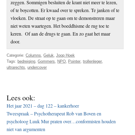
zeggen. Sommigen besluiten de krant niet meer te lezen,
of te boycotten. Er kwaad over te spreken. Te janken of te
vloeken. De straat op te gaan om te demonstreren maar
niet weten waartegen. Het boeddhisme de rug toe te
keren. Of aan de drugs te gaan. En zo gaat het maar
door.
Categorie:
Columns
,
Geluk
,
Joop Hoek
Tags:
bedreiging
,
Gommers
,
NPO
,
Pointer
,
trollenleger
,
ultrarechts
,
undercover
Lees ook:
Het jaar 2021 – dag 122 – kankerhoer
Tweespraak – Psychotherapeut Rob van Boven en
psycholoog Luuk Mur praten over…conformisten houden
niet van argumenten