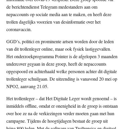
t
e
de berichtendienst Telegram medestanders aan om
e
s
nepaccounts op sociale media aan te maken, en heeft deze
i
trollen dagelijks voorzien van desinformatie over het
t
coronavaccin.
e
GGD’s, politici en prominente artsen worden door de leden
van dit trollenleger online, maar ook fysiek lastiggevallen.
Het onderzoekprogramma Pointer is de afgelopen 3 maanden
undercover gegaan in deze groep, heeft de nepaccounts
opgespoord en achterhaald welke personen achter dit digitale
trollenleger schuilgaan. De uitzending is vanavond 20 mei op
NPO2, aanvang 21.05.
Het trollenleger – dat Het Digitale Leger wordt genoemd – is
inmiddels offline, omdat er onenigheid in de groep is ontstaan
over hoe ze na de verkiezingen verder moeten gaan met hun
campagne. Tijdens de hoogtijdagen bestaat de groep uit
bijna 800 leden. Met de software van Trollrensics en digitaal-