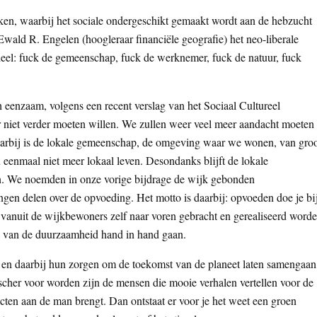
ken, waarbij het sociale ondergeschikt gemaakt wordt aan de hebzucht
Ewald R. Engelen (hoogleraar financiële geografie) het neo-liberale
deel: fuck de gemeenschap, fuck de werknemer, fuck de natuur, fuck
 eenzaam, volgens een recent verslag van het Sociaal Cultureel
 niet verder moeten willen. We zullen weer veel meer aandacht moeten
arbij is de lokale gemeenschap, de omgeving waar we wonen, van gro
u eenmaal niet meer lokaal leven. Desondanks blijft de lokale
n. We noemden in onze vorige bijdrage de wijk gebonden
ngen delen over de opvoeding. Het motto is daarbij: opvoeden doe je bi
ie vanuit de wijkbewoners zelf naar voren gebracht en gerealiseerd worde
n van de duurzaamheid hand in hand gaan.
 en daarbij hun zorgen om de toekomst van de planeet laten samengaan
cher voor worden zijn de mensen die mooie verhalen vertellen voor de
cten aan de man brengt. Dan ontstaat er voor je het weet een groen