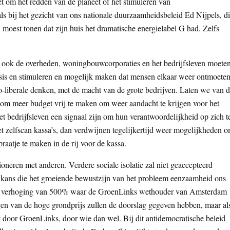
t om het redden van de planeet of het stimuleren van
 bij het gezicht van ons nationale duurzaamheidsbeleid Ed Nijpels, d
 moest tonen dat zijn huis het dramatische energielabel G had. Zelfs
 ook de overheden, woningbouwcorporaties en het bedrijfsleven moete
sis en stimuleren en mogelijk maken dat mensen elkaar weer ontmoeten
o-liberale denken, met de macht van de grote bedrijven. Laten we van 
 om meer budget vrij te maken om weer aandacht te krijgen voor het
t bedrijfsleven een signaal zijn om hun verantwoordelijkheid op zich t
et zelfscan kassa’s, dan verdwijnen tegelijkertijd weer mogelijkheden 
raatje te maken in de rij voor de kassa.
oneren met anderen. Verdere sociale isolatie zal niet geaccepteerd
e kans die het groeiende bewustzijn van het probleem eenzaamheid ons
is de verhoging van 500% waar de GroenLinks wethouder van Amsterdam
en van de hoge grondprijs zullen de doorslag gegeven hebben, maar al
 door GroenLinks, door wie dan wel. Bij dit antidemocratische beleid