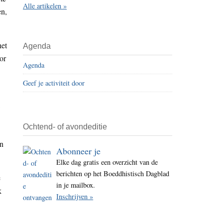
Alle artikelen »
i
en,
t
e
het
Agenda
or
Agenda
Geef je activiteit door
,
Ochtend- of avondeditie
jn
Abonneer je
Elke dag gratis een overzicht van de
berichten op het Boeddhistisch Dagblad
e
in je mailbox.
k
Inschrijven »