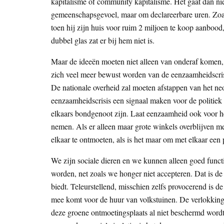
kapitalisme of community kapitalisme. Het gaat dan nie
gemeenschapsgevoel, maar om declareerbare uren. Zoals
toen hij zijn huis voor ruim 2 miljoen te koop aanbood,
dubbel glas zat er bij hem niet is.
Maar de ideeën moeten niet alleen van onderaf komen,
zich veel meer bewust worden van de eenzaamheidscri
De nationale overheid zal moeten afstappen van het ne
eenzaamheidscrisis een signaal maken voor de politiek
elkaars bondgenoot zijn. Laat eenzaamheid ook voor he
nemen. Als er alleen maar grote winkels overblijven m
elkaar te ontmoeten, als is het maar om met elkaar een p
We zijn sociale dieren en we kunnen alleen goed functi
worden, net zoals we honger niet accepteren. Dat is d
biedt. Teleurstellend, misschien zelfs provocerend 
mee komt voor de huur van volkstuinen. De verlokking
deze groene ontmoetingsplaats al niet beschermd wordt