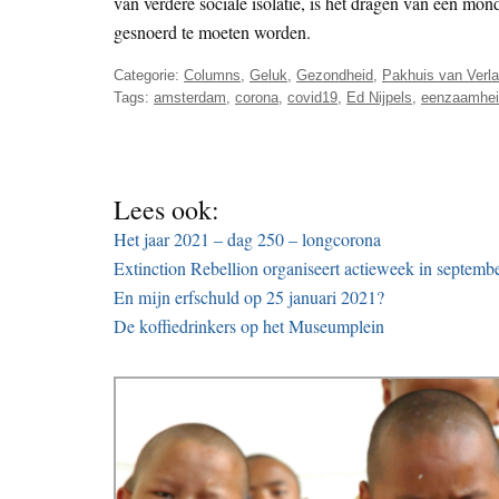
van verdere sociale isolatie, is het dragen van een mo
gesnoerd te moeten worden.
Categorie:
Columns
,
Geluk
,
Gezondheid
,
Pakhuis van Verl
Tags:
amsterdam
,
corona
,
covid19
,
Ed Nijpels
,
eenzaamhei
Lees ook:
Het jaar 2021 – dag 250 – longcorona
Extinction Rebellion organiseert actieweek in septe
En mijn erfschuld op 25 januari 2021?
De koffiedrinkers op het Museumplein