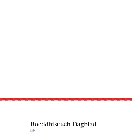
Footer
Boeddhistisch Dagblad