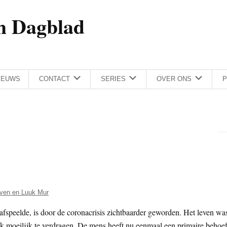
h Dagblad
IEUWS
CONTACT
SERIES
OVER ONS
P
ven en Luuk Mur
afspeelde, is door de coronacrisis zichtbaarder geworden. Het leven wa
k moeilijk te verdragen. De mens heeft nu eenmaal een primaire behoef