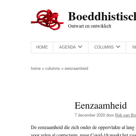
Door
Skip
Spring
Spring
Boeddhistisc
naar
to
naar
naar
de
secondary
de
de
Ontwart en ontwikkelt
hoofd
menu
eerste
voettekst
inhoud
sidebar
HOME
AGENDA
COLUMNS
N
home
»
columns
»
eenzaamheid
Eenzaamheid
7 december 2020
door
Rob van Bo
De eenzaamheid die zich onder de oppervlakte al lang 
voor velen al contactarm, maar Covid-19 maakt het vaa