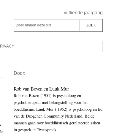
Header
vijftiende jaargang
Rechts
Z
Z
o
o
e
e
k
k
RIVACY
b
o
i
p
Primaire
n
d
Door:
Sidebar
n
e
e
z
Rob van Boven en Luuk Mur
n
Rob van Boven (1951) is psycholoog en
e
d
psychotherapeut met belangstelling voor het
s
e
boeddhisme. Luuk Mur ( 1952) is psycholoog en lid
i
z
van de Dzogchen Community Nederland. Beide
t
e
mannen gaan over boeddhistisch gerelateerde zaken
s
e
in gesprek in Tweespraak.
s
te