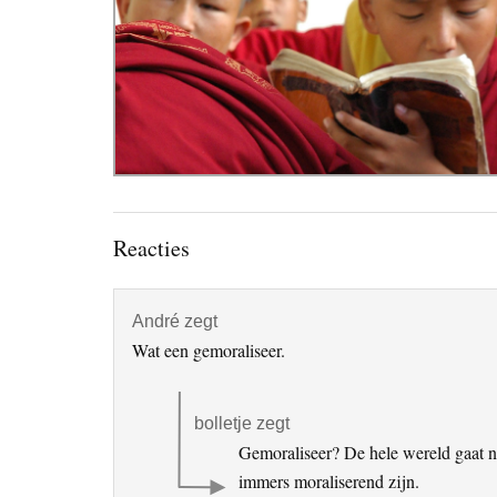
Lees
Reacties
Interacties
André
zegt
Wat een gemoraliseer.
bolletje
zegt
Gemoraliseer? De hele wereld gaat na
immers moraliserend zijn.