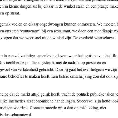
en in kleine dingen als bij elkaar in de winkel staan en een praatje mak
en op straat.
 gemak voelen en elkaar ongedwongen kunnen ontmoeten. We moeten 
len ons eten ‘contactarm’ bij een restaurant, we doen een mondkapje vo
 zorgen dat we weer snel uit de winkel zijn. De overheid waarschuwt
e in een zelfzuchtige samenleving leven, waar het egoïsme van het -ik-
s neoliberale politieke systeem, met de nadruk op presteren en
gevoel van verlatenheid gebracht. Daarbij gaat het over hetgeen we zijn
maire behoeftes te maken heeft. Een betere omschrijving zou dat ook zi
cipe dat de markt altijd gelijk heeft, tracht de politiek publieke taken t
lijke interacties als economische handelingen. Succesvol zijn houdt oo
oor eigen voordeel. Contactarmoede wijst dan op mislukking, niet
is dus schaamtevol.