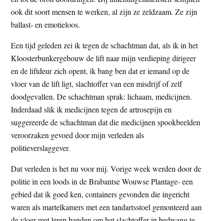
t
e
ook dit soort mensen te werken, al zijn ze zeldzaam. Ze zijn
e
s
ballast- en emotieloos.
i
Een tijd geleden zei ik tegen de schachtman dat, als ik in het
t
Kloosterbunkergebouw de lift naar mijn verdieping dirigeer
e
en de liftdeur zich opent, ik bang ben dat er iemand op de
vloer van de lift ligt, slachtoffer van een misdrijf of zelf
doodgevallen. De schachtman sprak: lichaam, medicijnen.
Inderdaad slik ik medicijnen tegen de artrosepijn en
suggereerde de schachtman dat die medicijnen spookbeelden
veroorzaken gevoed door mijn verleden als
politieverslaggever.
Dat verleden is het nu voor mij. Vorige week werden door de
politie in een loods in de Brabantse Wouwse Plantage- een
gebied dat ik goed ken, containers gevonden die ingericht
waren als martelkamers met een tandartsstoel gemonteerd aan
de vloer met leren banden om het slachtoffer in bedwang te