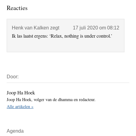
Lees
Reacties
Interacties
Henk van Kalken
zegt
17 juli 2020 om 08:12
Ik las laatst ergens: ‘Relax, nothing is under control.’
Primaire
Door:
Sidebar
Joop Ha Hoek
Joop Ha Hoek, volger van de dhamma en redacteur.
Alle artikelen »
Agenda