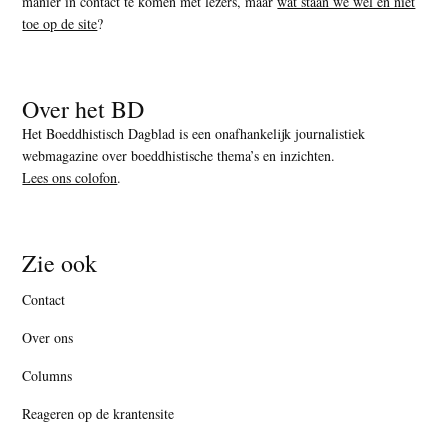
manier in contact te komen met lezers, maar
wat staan we wel en niet
toe op de site
?
Over het BD
Het Boeddhistisch Dagblad is een onafhankelijk journalistiek
webmagazine over boeddhistische thema’s en inzichten.
Lees ons colofon
.
Zie ook
Contact
Over ons
Columns
Reageren op de krantensite