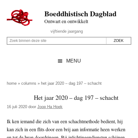
Door
Skip
Spring
Spring
Boeddhistisch Dagblad
naar
to
naar
naar
de
secondary
de
de
Ontwart en ontwikkelt
hoofd
menu
eerste
voettekst
Header
vijftiende jaargang
inhoud
sidebar
Rechts
Z
Z
o
o
e
e
MENU
k
k
b
o
i
p
home
»
columns
»
het jaar 2020 – dag 197 – schacht
n
d
Het jaar 2020 – dag 197 – schacht
n
e
e
16 juli 2020
door
Joop Ha Hoek
z
n
e
d
Ik ken iemand die zich van een schachtmethode bedient, hij
s
e
kan zich in een flits door een brij aan informatie heen werken
i
z
en tot de bron doordringen. Bij inlichtingendiensten schijnen