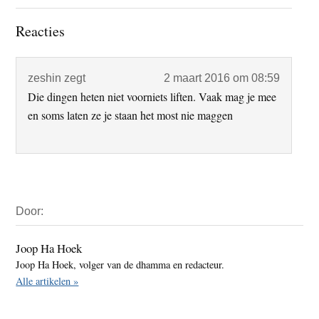
Lees
Reacties
Interacties
zeshin
zegt
2 maart 2016 om 08:59
Die dingen heten niet voorniets liften. Vaak mag je mee
en soms laten ze je staan het most nie maggen
Primaire
Door:
Sidebar
Joop Ha Hoek
Joop Ha Hoek, volger van de dhamma en redacteur.
Alle artikelen »