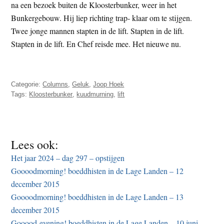
na een bezoek buiten de Kloosterbunker, weer in het
Bunkergebouw. Hij liep richting trap- klaar om te stijgen.
Twee jonge mannen stapten in de lift. Stapten in de lift.
Stapten in de lift. En Chef reisde mee. Het nieuwe nu.
Categorie:
Columns
,
Geluk
,
Joop Hoek
Tags:
Kloosterbunker
,
kuudmurning
,
lift
Lees ook:
Het jaar 2024 – dag 297 – opstijgen
Goooodmorning! boeddhisten in de Lage Landen – 12
december 2015
Goooodmorning! boeddhisten in de Lage Landen – 13
december 2015
Gooood-evening! boeddhisten in de Lage Landen – 10 juni