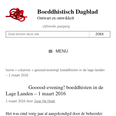
Door
Skip
Spring
Spring
Boeddhistisch Dagblad
naar
to
naar
naar
de
secondary
de
de
Ontwart en ontwikkelt
hoofd
menu
eerste
voettekst
Header
vijftiende jaargang
inhoud
sidebar
Rechts
Z
Z
o
o
e
e
MENU
k
k
b
o
i
p
home
»
columns
»
gooood-evening! boeddhisten in de lage landen
n
– 1 maart 2016
d
n
e
Gooood-evening! boeddhisten in de
e
z
Lage Landen – 1 maart 2016
n
e
d
1 maart 2016
door
Joop Ha Hoek
s
e
i
Het was eind vorig jaar al aangekondigd door de beheerder:
z