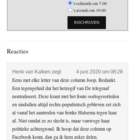
's ochtends om 7:00
's avonds om 19:00
Lees
Reacties
Interacties
Henk van Kalken
zegt
4 juni 2020 om 08:28
Eens met elke letter van deze column Joop, Bedankt.
Een tegengeluid dat het hetzegif van De telegraaf
neutraliseert. Deze krant met het foute oorlogsverleden
en sindsdien altijd rechts-populistisch gebleven zet zich
al vanaf het aantreden van femke Halsema tegen haar
af. Niet omdat ze zo slecht is, maar vanwege haar
politieke achtergrond. Ik hoop dat deze column op
Facebook komt, dan ga ik hem zeker delen.