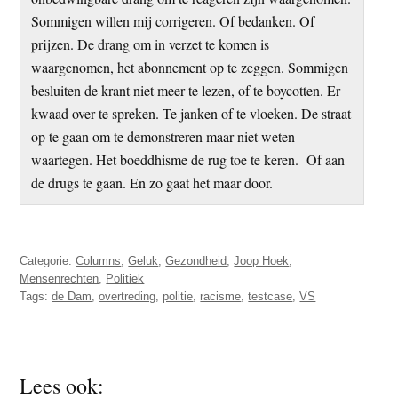
Sommigen willen mij corrigeren. Of bedanken. Of
prijzen. De drang om in verzet te komen is
waargenomen, het abonnement op te zeggen. Sommigen
besluiten de krant niet meer te lezen, of te boycotten. Er
kwaad over te spreken. Te janken of te vloeken. De straat
op te gaan om te demonstreren maar niet weten
waartegen. Het boeddhisme de rug toe te keren. Of aan
de drugs te gaan. En zo gaat het maar door.
Categorie:
Columns
,
Geluk
,
Gezondheid
,
Joop Hoek
,
Mensenrechten
,
Politiek
Tags:
de Dam
,
overtreding
,
politie
,
racisme
,
testcase
,
VS
Lees ook: