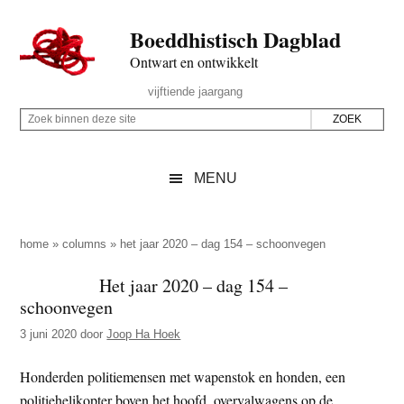
Door
Skip
Spring
Spring
Boeddhistisch Dagblad
naar
to
naar
naar
de
secondary
de
de
Ontwart en ontwikkelt
hoofd
menu
eerste
voettekst
Header
vijftiende jaargang
inhoud
sidebar
Rechts
Z
Z
o
o
e
e
MENU
k
k
b
o
i
p
home
»
columns
»
het jaar 2020 – dag 154 – schoonvegen
n
d
Het jaar 2020 – dag 154 –
n
e
schoonvegen
e
z
n
3 juni 2020
door
Joop Ha Hoek
e
d
s
Honderden politiemensen met wapenstok en honden, een
e
i
politiehelikopter boven het hoofd, overvalwagens op de
z