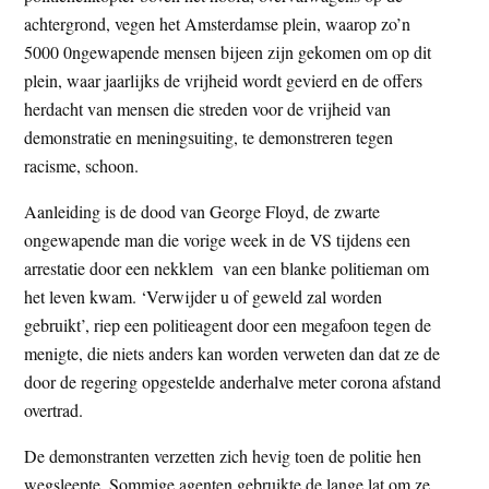
t
achtergrond, vegen het Amsterdamse plein, waarop zo’n
e
e
5000 0ngewapende mensen bijeen zijn gekomen om op dit
s
plein, waar jaarlijks de vrijheid wordt gevierd en de offers
i
herdacht van mensen die streden voor de vrijheid van
t
demonstratie en meningsuiting, te demonstreren tegen
e
racisme, schoon.
Aanleiding is de dood van George Floyd, de zwarte
ongewapende man die vorige week in de VS tijdens een
arrestatie door een nekklem van een blanke politieman om
het leven kwam. ‘Verwijder u of geweld zal worden
gebruikt’, riep een politieagent door een megafoon tegen de
menigte, die niets anders kan worden verweten dan dat ze de
door de regering opgestelde anderhalve meter corona afstand
overtrad.
De demonstranten verzetten zich hevig toen de politie hen
wegsleepte. Sommige agenten gebruikte de lange lat om ze