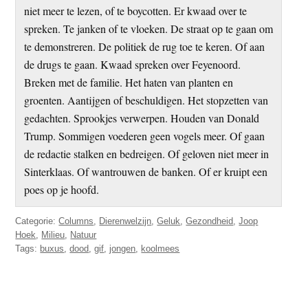
niet meer te lezen, of te boycotten. Er kwaad over te
spreken. Te janken of te vloeken. De straat op te gaan om
te demonstreren. De politiek de rug toe te keren. Of aan
de drugs te gaan. Kwaad spreken over Feyenoord.
Breken met de familie. Het haten van planten en
groenten. Aantijgen of beschuldigen. Het stopzetten van
gedachten. Sprookjes verwerpen. Houden van Donald
Trump. Sommigen voederen geen vogels meer. Of gaan
de redactie stalken en bedreigen. Of geloven niet meer in
Sinterklaas. Of wantrouwen de banken. Of er kruipt een
poes op je hoofd.
Categorie:
Columns
,
Dierenwelzijn
,
Geluk
,
Gezondheid
,
Joop
Hoek
,
Milieu
,
Natuur
Tags:
buxus
,
dood
,
gif
,
jongen
,
koolmees