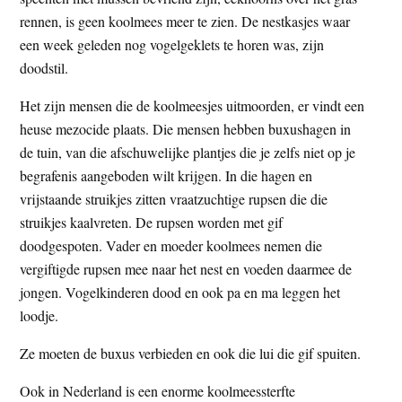
t
e
rennen, is geen koolmees meer te zien. De nestkasjes waar
e
s
een week geleden nog vogelgeklets te horen was, zijn
i
doodstil.
t
Het zijn mensen die de koolmeesjes uitmoorden, er vindt een
e
heuse mezocide plaats. Die mensen hebben buxushagen in
de tuin, van die afschuwelijke plantjes die je zelfs niet op je
begrafenis aangeboden wilt krijgen. In die hagen en
vrijstaande struikjes zitten vraatzuchtige rupsen die die
struikjes kaalvreten. De rupsen worden met gif
doodgespoten. Vader en moeder koolmees nemen die
vergiftigde rupsen mee naar het nest en voeden daarmee de
jongen. Vogelkinderen dood en ook pa en ma leggen het
loodje.
Ze moeten de buxus verbieden en ook die lui die gif spuiten.
Ook in Nederland is een enorme koolmeessterfte