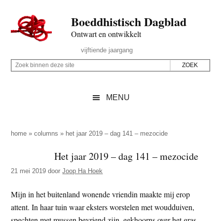
Door
Skip
Spring
Spring
Boeddhistisch Dagblad
naar
to
naar
naar
de
secondary
de
de
Ontwart en ontwikkelt
hoofd
menu
eerste
voettekst
Header
vijftiende jaargang
inhoud
sidebar
Rechts
Z
Z
o
o
e
e
MENU
k
k
b
o
i
p
home
»
columns
»
het jaar 2019 – dag 141 – mezocide
n
d
Het jaar 2019 – dag 141 – mezocide
n
e
e
21 mei 2019
door
Joop Ha Hoek
z
n
e
d
Mijn in het buitenland wonende vriendin maakte mij erop
s
e
attent. In haar tuin waar eksters worstelen met woudduiven,
i
z
spechten met mussen bevriend zijn, eekhoorns over het gras