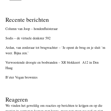
Recente berichten
Column van Joop – hondenfluisteraar
Sodis – de virtuele denkster 592
Ardan, van zenleraar tot brugwachter – ‘Je opent de brug en je sluit ‘m
weer. Bijna zen.’
Verwoestende droogte en bosbranden – XR blokkeert A12 in Den
Haag
B’eter Vegan brownies
Reageren
We vinden het geweldig om reacties op berichten te krijgen en op die
manier in contact te komen met lezers, maar
wat staan we wel en niet