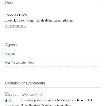
Door:
Sidebar
Joop Ha Hoek
Joop Ha Hoek, volger van de dhamma en redacteur.
Alle artikelen »
Agenda
Agenda
Geef je activiteit door
Ochtend- of avondeditie
Abonneer je
Elke dag gratis een overzicht van de berichten op het
Boeddhistisch Dagblad in je mailbox.