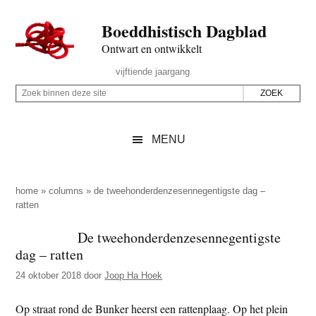
Door
Skip
Spring
Spring
Boeddhistisch Dagblad
naar
to
naar
naar
de
secondary
de
de
Ontwart en ontwikkelt
hoofd
menu
eerste
voettekst
Header
vijftiende jaargang
inhoud
sidebar
Rechts
Z
Z
o
o
e
e
MENU
k
k
b
o
i
p
home
»
columns
»
de tweehonderdenzesennegentigste dag –
n
ratten
d
n
e
De tweehonderdenzesennegentigste
e
z
dag – ratten
n
e
d
24 oktober 2018
door
Joop Ha Hoek
s
e
i
Op straat rond de Bunker heerst een rattenplaag. Op het plein
z