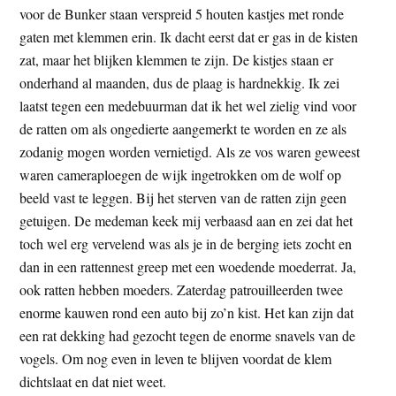
voor de Bunker staan verspreid 5 houten kastjes met ronde
t
e
gaten met klemmen erin. Ik dacht eerst dat er gas in de kisten
e
s
zat, maar het blijken klemmen te zijn. De kistjes staan er
i
onderhand al maanden, dus de plaag is hardnekkig. Ik zei
t
laatst tegen een medebuurman dat ik het wel zielig vind voor
e
de ratten om als ongedierte aangemerkt te worden en ze als
zodanig mogen worden vernietigd. Als ze vos waren geweest
waren cameraploegen de wijk ingetrokken om de wolf op
beeld vast te leggen. Bij het sterven van de ratten zijn geen
getuigen. De medeman keek mij verbaasd aan en zei dat het
toch wel erg vervelend was als je in de berging iets zocht en
dan in een rattennest greep met een woedende moederrat. Ja,
ook ratten hebben moeders. Zaterdag patrouilleerden twee
enorme kauwen rond een auto bij zo’n kist. Het kan zijn dat
een rat dekking had gezocht tegen de enorme snavels van de
vogels. Om nog even in leven te blijven voordat de klem
dichtslaat en dat niet weet.