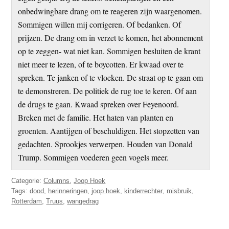
onbedwingbare drang om te reageren zijn waargenomen.
Sommigen willen mij corrigeren. Of bedanken. Of
prijzen. De drang om in verzet te komen, het abonnement
op te zeggen- wat niet kan. Sommigen besluiten de krant
niet meer te lezen, of te boycotten. Er kwaad over te
spreken. Te janken of te vloeken. De straat op te gaan om
te demonstreren. De politiek de rug toe te keren. Of aan
de drugs te gaan. Kwaad spreken over Feyenoord.
Breken met de familie. Het haten van planten en
groenten. Aantijgen of beschuldigen. Het stopzetten van
gedachten. Sprookjes verwerpen. Houden van Donald
Trump. Sommigen voederen geen vogels meer.
Categorie:
Columns
,
Joop Hoek
Tags:
dood
,
herinneringen
,
joop hoek
,
kinderrechter
,
misbruik
,
Rotterdam
,
Truus
,
wangedrag