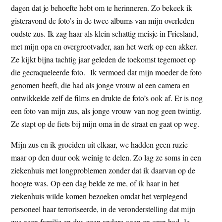
dagen dat je behoefte hebt om te herinneren. Zo bekeek ik
t
e
gisteravond de foto’s in de twee albums van mijn overleden
e
s
oudste zus. Ik zag haar als klein schattig meisje in Friesland,
i
met mijn opa en overgrootvader, aan het werk op een akker.
t
Ze kijkt bijna tachtig jaar geleden de toekomst tegemoet op
e
die gec
raqueleerde foto.
Ik vermoed dat mijn moeder de foto
genomen heeft, die had als jonge vrouw al een camera en
ontwikkelde zelf de films en drukte de foto’s ook af. Er is nog
een foto van mijn zus, als jonge vrouw van nog geen twintig.
Ze stapt op de fiets bij mijn oma in de straat en gaat op weg.
Mijn zus en ik groeiden uit elkaar, we hadden geen ruzie
maar op den duur ook weinig te delen. Zo lag ze soms in een
ziekenhuis met longproblemen zonder dat ik daarvan op de
hoogte was. Op een dag belde ze me, of ik haar in het
ziekenhuis wilde komen bezoeken omdat het verplegend
personeel haar terroriseerde, in de veronderstelling dat mijn
zus geen familie en dus geen andere ogen en oren had. Je