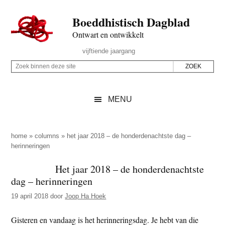
Door
Skip
Spring
Spring
Boeddhistisch Dagblad
naar
to
naar
naar
de
secondary
de
de
Ontwart en ontwikkelt
hoofd
menu
eerste
voettekst
Header
vijftiende jaargang
inhoud
sidebar
Rechts
Z
Z
o
o
e
e
MENU
k
k
b
o
i
p
home
»
columns
»
het jaar 2018 – de honderdenachtste dag –
n
herinneringen
d
n
e
Het jaar 2018 – de honderdenachtste
e
z
dag – herinneringen
n
e
d
19 april 2018
door
Joop Ha Hoek
s
e
i
Gisteren en vandaag is het herinneringsdag. Je hebt van die
z