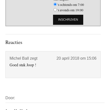
's ochtends om 7:00
's avonds om 19:00
Lees
Reacties
Interacties
Michel Ball
zegt
20 april 2018 om 15:06
Goed stuk Joop !
Primaire
Door:
Sidebar