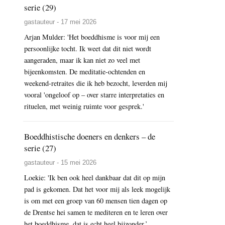
serie (29)
gastauteur - 17 mei 2026
Arjan Mulder: 'Het boeddhisme is voor mij een
persoonlijke tocht. Ik weet dat dit niet wordt
aangeraden, maar ik kan niet zo veel met
bijeenkomsten. De meditatie-ochtenden en
weekend-retraites die ik heb bezocht, leverden mij
vooral 'ongeloof op – over starre interpretaties en
rituelen, met weinig ruimte voor gesprek.'
Boeddhistische doeners en denkers – de
serie (27)
gastauteur - 15 mei 2026
Loekie: 'Ik ben ook heel dankbaar dat dit op mijn
pad is gekomen. Dat het voor mij als leek mogelijk
is om met een groep van 60 mensen tien dagen op
de Drentse hei samen te mediteren en te leren over
het boeddhisme, dat is echt heel bijzonder.’