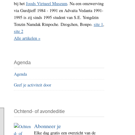
bij het
Joods Virtueel Museum
. Na een omzwerving
i
via Gurdjieff 1984 - 1991 en Advaita Vedanta 1991-
t
1995 is zij sinds 1995 student van S.E. Yongdzin
e
Tenzin Namdak Rinpoche. Dzogchen, Bonpo.
site 1
,
site 2
Alle artikelen »
Agenda
Agenda
Geef je activiteit door
Ochtend- of avondeditie
Abonneer je
Elke dag gratis een overzicht van de