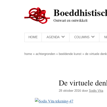
Door
Skip
Spring
Spring
Boeddhistisc
naar
to
naar
naar
de
secondary
de
de
Ontwart en ontwikkelt
hoofd
menu
eerste
voettekst
inhoud
sidebar
HOME
AGENDA
COLUMNS
N
home
»
achtergronden
»
beeldende kunst
»
de virtuele den
De virtuele den
28 oktober 2016
door
Sodis Vita