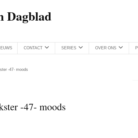
h Dagblad
IEUWS
CONTACT
SERIES
OVER ONS
P
kster -47- moods
kster -47- moods