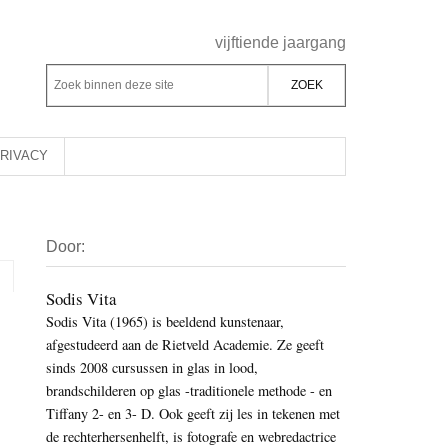
Header
vijftiende jaargang
Rechts
Z
Z
o
o
e
e
k
k
RIVACY
b
o
i
p
Primaire
n
d
Door:
Sidebar
n
e
e
z
Sodis Vita
n
Sodis Vita (1965) is beeldend kunstenaar,
e
d
afgestudeerd aan de Rietveld Academie. Ze geeft
s
e
sinds 2008 cursussen in glas in lood,
i
z
brandschilderen op glas -traditionele methode - en
t
e
Tiffany 2- en 3- D. Ook geeft zij les in tekenen met
e
de rechterhersenhelft, is fotografe en webredactrice
s