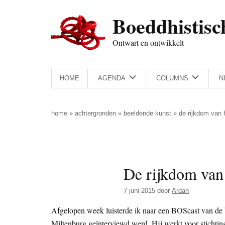
Door
Skip
Spring
Spring
Boeddhistisc
naar
to
naar
naar
de
secondary
de
de
Ontwart en ontwikkelt
hoofd
menu
eerste
voettekst
inhoud
sidebar
HOME
AGENDA
COLUMNS
N
home
»
achtergronden
»
beeldende kunst
»
de rijkdom van 
De rijkdom van 
7 juni 2015
door
Ardan
Afgelopen week luisterde ik naar een BOScast van de 
Miltenburg geïnterviewd werd. Hij werkt voor stichti