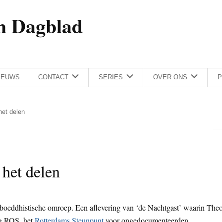
h Dagblad
IEUWS
CONTACT
SERIES
OVER ONS
P
het delen
het delen
boeddhistische omroep. Een aflevering van ‘de Nachtgast’ waarin The
ng ROS, het
Rotterdams Steunpunt
voor ongedocumenteerden.