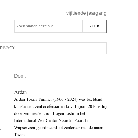
Header
vijftiende jaargang
Rechts
Z
Z
o
o
e
e
k
k
RIVACY
b
o
i
p
Primaire
n
d
Door:
Sidebar
n
e
e
z
Ardan
n
Ardan Tozan Timmer (1966 - 2024) was beeldend
e
d
kunstenaar, zenbeoefenaar en kok. In juni 2016 is hij
s
e
door zenmeester Jiun Hogen roshi in het
i
z
International Zen Center Noorder Poort in
t
e
Wapserveen geordineerd tot zenleraar met de naam
o
e
Tozan.
s