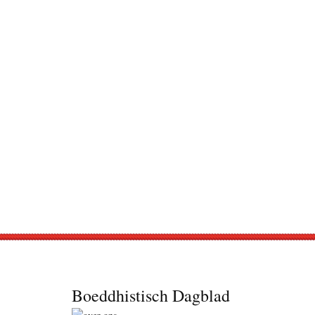
Footer
Boeddhistisch Dagblad