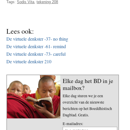
Tags:
Sodis Vita
,
tekening 208
t
e
e
s
i
t
Lees ook:
e
De virtuele denkster -37- no thing
De virtuele denkster -61- remind
De virtuele denkster -73- careful
De virtuele denkster 210
Elke dag het BD in je
mailbox?
Elke dag sturen we je een
overzicht van de nieuwste
berichten op het Boeddhistisch
Dagblad. Gratis.
E-mailadres: