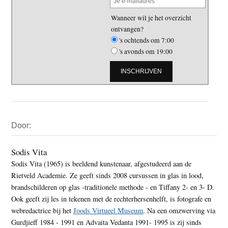
Wanneer wil je het overzicht
ontvangen?
's ochtends om 7:00
's avonds om 19:00
Primaire
Door:
Sidebar
Sodis Vita
Sodis Vita (1965) is beeldend kunstenaar, afgestudeerd aan de
Rietveld Academie. Ze geeft sinds 2008 cursussen in glas in lood,
brandschilderen op glas -traditionele methode - en Tiffany 2- en 3- D.
Ook geeft zij les in tekenen met de rechterhersenhelft, is fotografe en
webredactrice bij het
Joods Virtueel Museum
. Na een omzwerving via
Gurdjieff 1984 - 1991 en Advaita Vedanta 1991- 1995 is zij sinds