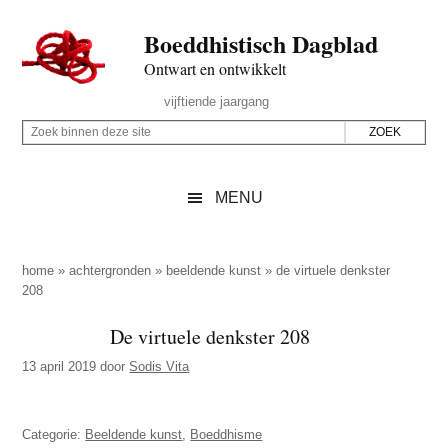
Door
Skip
Spring
Spring
Boeddhistisch Dagblad
naar
to
naar
naar
de
secondary
de
de
Ontwart en ontwikkelt
hoofd
menu
eerste
voettekst
Header
vijftiende jaargang
inhoud
sidebar
Rechts
Z
Z
o
o
e
e
MENU
k
k
b
o
i
p
home
»
achtergronden
»
beeldende kunst
»
de virtuele denkster
n
208
d
n
e
De virtuele denkster 208
e
z
n
13 april 2019
door
Sodis Vita
e
d
s
e
i
Categorie:
Beeldende kunst
,
Boeddhisme
z