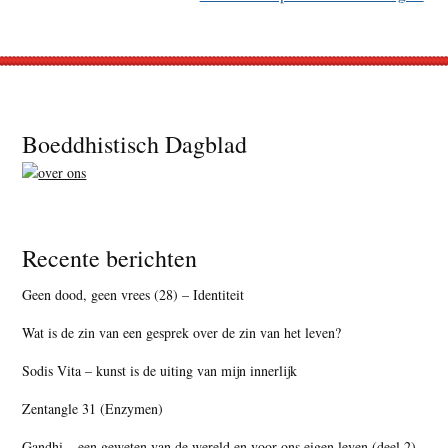
Footer
Boeddhistisch Dagblad
Recente berichten
Geen dood, geen vrees (28) – Identiteit
Wat is de zin van een gesprek over de zin van het leven?
Sodis Vita – kunst is de uiting van mijn innerlijk
Zentangle 31 (Enzymen)
Gandhi – een geweten van de wereld en voor ons eigen leven (deel 2)