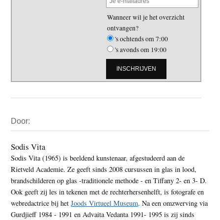
Wanneer wil je het overzicht
ontvangen?
's ochtends om 7:00
's avonds om 19:00
Primaire
Door:
Sidebar
Sodis Vita
Sodis Vita (1965) is beeldend kunstenaar, afgestudeerd aan de
Rietveld Academie. Ze geeft sinds 2008 cursussen in glas in lood,
brandschilderen op glas -traditionele methode - en Tiffany 2- en 3- D.
Ook geeft zij les in tekenen met de rechterhersenhelft, is fotografe en
webredactrice bij het
Joods Virtueel Museum
. Na een omzwerving via
Gurdjieff 1984 - 1991 en Advaita Vedanta 1991- 1995 is zij sinds