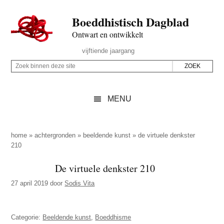
Door
Skip
Spring
Spring
Boeddhistisch Dagblad
naar
to
naar
naar
de
secondary
de
de
Ontwart en ontwikkelt
hoofd
menu
eerste
voettekst
Header
vijftiende jaargang
inhoud
sidebar
Rechts
Z
Z
o
o
e
e
MENU
k
k
b
o
i
p
home
»
achtergronden
»
beeldende kunst
»
de virtuele denkster
n
210
d
n
e
De virtuele denkster 210
e
z
n
27 april 2019
door
Sodis Vita
e
d
s
e
i
Categorie:
Beeldende kunst
,
Boeddhisme
z