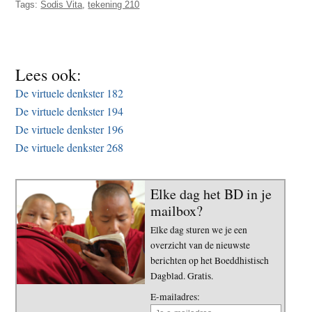
Tags:
Sodis Vita
,
tekening 210
t
e
e
s
i
t
Lees ook:
e
De virtuele denkster 182
De virtuele denkster 194
De virtuele denkster 196
De virtuele denkster 268
Elke dag het BD in je
mailbox?
Elke dag sturen we je een
overzicht van de nieuwste
berichten op het Boeddhistisch
Dagblad. Gratis.
E-mailadres: