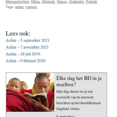
Mensenrechten
,
Milieu
,
Misbruik
,
Natuur
,
Onderwijs
,
Politiek
t
e
Tags:
ardan
,
cartoon
e
s
i
t
Lees ook:
e
Ardan – 5 september 2021
Ardan – 7 november 2021
Ardan – 28 juli 2019
Ardan – 9 februari 2020
Elke dag het BD in je
mailbox?
Elke dag sturen we je een
overzicht van de nieuwste
berichten op het Boeddhistisch
Dagblad. Gratis.
E-mailadres: