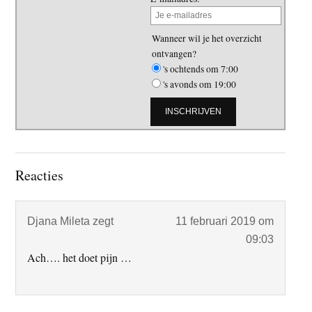
Wanneer wil je het overzicht
ontvangen?
's ochtends om 7:00
's avonds om 19:00
Lees
Reacties
Interacties
Djana Mileta
zegt
11 februari 2019 om
09:03
Ach…. het doet pijn …