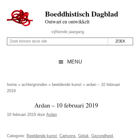
Door
Skip
Spring
Spring
Boeddhistisch Dagblad
naar
to
naar
naar
de
secondary
de
de
Ontwart en ontwikkelt
hoofd
menu
eerste
voettekst
Header
vijftiende jaargang
inhoud
sidebar
Rechts
Z
Z
o
o
e
e
MENU
k
k
b
o
i
p
home
»
achtergronden
»
beeldende kunst
»
ardan – 10 februari
n
2019
d
n
e
Ardan – 10 februari 2019
e
z
n
10 februari 2019
door
Ardan
e
d
s
e
i
Categorie:
Beeldende kunst
,
Cartoons
,
Geluk
,
Gezondheid
,
z