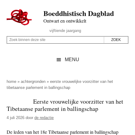
Door
Skip
Spring
Spring
Boeddhistisch Dagblad
naar
to
naar
naar
de
secondary
de
de
Ontwart en ontwikkelt
hoofd
menu
eerste
voettekst
Header
vijftiende jaargang
inhoud
sidebar
Rechts
Z
Z
o
o
e
e
MENU
k
k
b
o
i
p
home
»
achtergronden
»
eerste vrouwelijke voorzitter van het
n
tibetaanse parlement in ballingschap
d
n
e
Eerste vrouwelijke voorzitter van het
e
z
Tibetaanse parlement in ballingschap
n
e
d
4 juli 2026
door
de redactie
s
e
i
De leden van het 18e Tibetaanse parlement in ballingschap
z