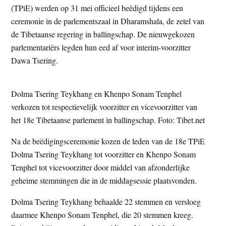
(TPiE) werden op 31 mei officieel beëdigd tijdens een
t
e
ceremonie in de parlementszaal in Dharamshala, de zetel van
e
s
de Tibetaanse regering in ballingschap. De nieuwgekozen
i
parlementariërs legden hun eed af voor interim-voorzitter
t
Dawa Tsering.
e
Dolma Tsering Teykhang en Khenpo Sonam Tenphel
verkozen tot respectievelijk voorzitter en vicevoorzitter van
het 18e Tibetaanse parlement in ballingschap. Foto: Tibet.net
Na de beëdigingsceremonie kozen de leden van de 18e TPiE
Dolma Tsering Teykhang tot voorzitter en Khenpo Sonam
Tenphel tot vicevoorzitter door middel van afzonderlijke
geheime stemmingen die in de middagsessie plaatsvonden.
Dolma Tsering Teykhang behaalde 22 stemmen en versloeg
daarmee Khenpo Sonam Tenphel, die 20 stemmen kreeg.