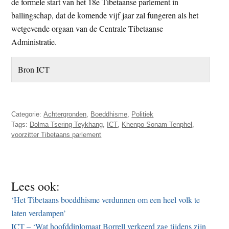
de formele start van het 18e Tibetaanse parlement in
ballingschap, dat de komende vijf jaar zal fungeren als het
wetgevende orgaan van de Centrale Tibetaanse
Administratie.
Bron ICT
Categorie:
Achtergronden
,
Boeddhisme
,
Politiek
Tags:
Dolma Tsering Teykhang
,
ICT
,
Khenpo Sonam Tenphel
,
voorzitter Tibetaans parlement
Lees ook:
‘Het Tibetaans boeddhisme verdunnen om een heel volk te
laten verdampen’
ICT – ‘Wat hoofddiplomaat Borrell verkeerd zag tijdens zijn