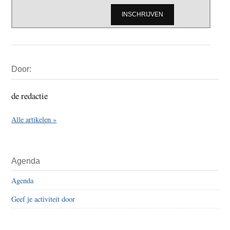
Primaire
Door:
Sidebar
de redactie
Alle artikelen »
Agenda
Agenda
Geef je activiteit door