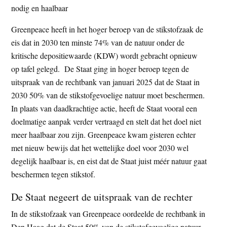
nodig en haalbaar
t
e
e
s
Greenpeace heeft in het hoger beroep van de stikstofzaak de
i
eis dat in 2030 ten minste 74% van de natuur onder de
t
kritische depositiewaarde (KDW) wordt gebracht opnieuw
e
op tafel gelegd. De Staat ging in hoger beroep tegen de
uitspraak van de rechtbank van januari 2025 dat de Staat in
2030 50% van de stikstofgevoelige natuur moet beschermen.
In plaats van daadkrachtige actie, heeft de Staat vooral een
doelmatige aanpak verder vertraagd en stelt dat het doel niet
meer haalbaar zou zijn. Greenpeace kwam gisteren echter
met nieuw bewijs dat het wettelijke doel voor 2030 wel
degelijk haalbaar is, en eist dat de Staat juist méér natuur gaat
beschermen tegen stikstof.
De Staat negeert de uitspraak van de rechter
In de stikstofzaak van Greenpeace oordeelde de rechtbank in
Den Haag dat de Staat 50% van de stikstofgevoelige natuur