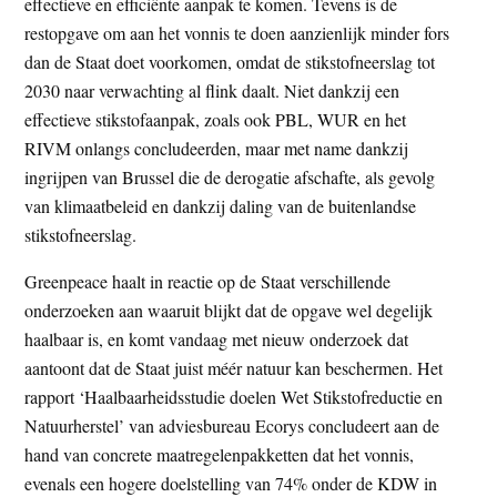
effectieve en efficiënte aanpak te komen. Tevens is de
restopgave om aan het vonnis te doen aanzienlijk minder fors
dan de Staat doet voorkomen, omdat de stikstofneerslag tot
2030 naar verwachting al flink daalt. Niet dankzij een
effectieve stikstofaanpak, zoals ook PBL, WUR en het
RIVM onlangs concludeerden, maar met name dankzij
ingrijpen van Brussel die de derogatie afschafte, als gevolg
van klimaatbeleid en dankzij daling van de buitenlandse
stikstofneerslag.
Greenpeace haalt in reactie op de Staat verschillende
onderzoeken aan waaruit blijkt dat de opgave wel degelijk
haalbaar is, en komt vandaag met nieuw onderzoek dat
aantoont dat de Staat juist méér natuur kan beschermen. Het
rapport ‘Haalbaarheidsstudie doelen Wet Stikstofreductie en
Natuurherstel’ van adviesbureau Ecorys concludeert aan de
hand van concrete maatregelenpakketten dat het vonnis,
evenals een hogere doelstelling van 74% onder de KDW in