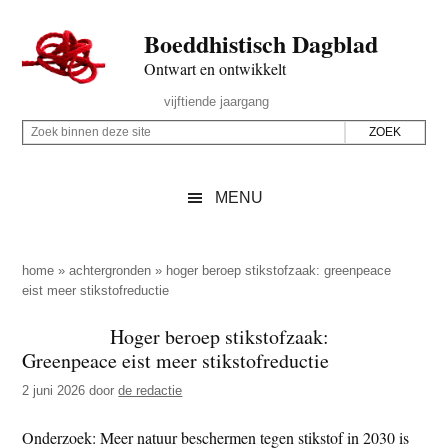
Door
Skip
Spring
Spring
Boeddhistisch Dagblad
naar
to
naar
naar
de
secondary
de
de
Ontwart en ontwikkelt
hoofd
menu
eerste
voettekst
Header
vijftiende jaargang
inhoud
sidebar
Rechts
Z
Z
o
o
e
e
MENU
k
k
b
o
i
p
home
»
achtergronden
»
hoger beroep stikstofzaak: greenpeace
n
eist meer stikstofreductie
d
n
e
Hoger beroep stikstofzaak:
e
z
Greenpeace eist meer stikstofreductie
n
e
d
2 juni 2026
door
de redactie
s
e
i
Onderzoek: Meer natuur beschermen tegen stikstof in 2030 is
z