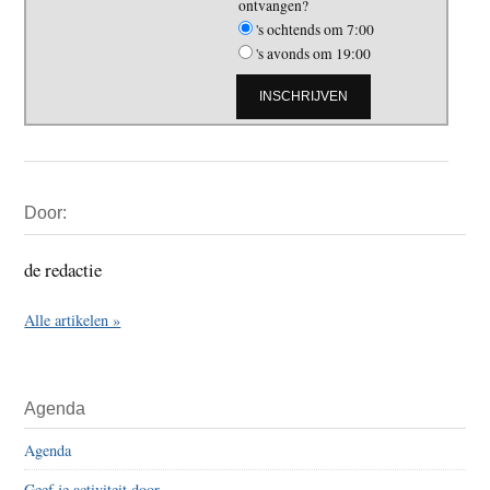
ontvangen?
's ochtends om 7:00
's avonds om 19:00
Primaire
Door:
Sidebar
de redactie
Alle artikelen »
Agenda
Agenda
Geef je activiteit door