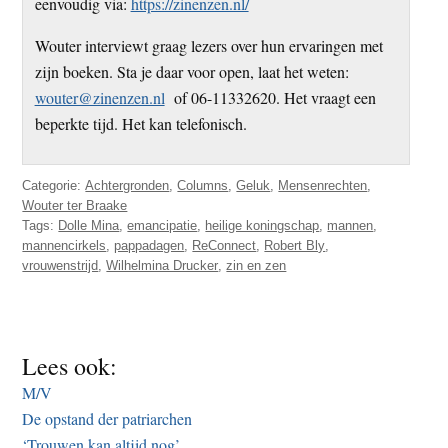
eenvoudig via:
https://zinenzen.nl/
Wouter interviewt graag lezers over hun ervaringen met
zijn boeken. Sta je daar voor open, laat het weten:
wouter@zinenzen.nl
of 06-11332620. Het vraagt een
beperkte tijd. Het kan telefonisch.
Categorie:
Achtergronden
,
Columns
,
Geluk
,
Mensenrechten
,
Wouter ter Braake
Tags:
Dolle Mina
,
emancipatie
,
heilige koningschap
,
mannen
,
mannencirkels
,
pappadagen
,
ReConnect
,
Robert Bly
,
vrouwenstrijd
,
Wilhelmina Drucker
,
zin en zen
Lees ook:
M/V
De opstand der patriarchen
‘Trouwen kan altijd nog’