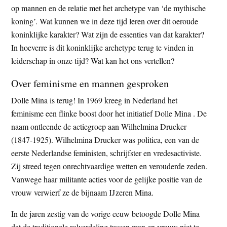
op mannen en de relatie met het archetype van ‘de mythische
t
e
koning’. Wat kunnen we in deze tijd leren over dit oeroude
e
s
koninklijke karakter? Wat zijn de essenties van dat karakter?
i
In hoeverre is dit koninklijke archetype terug te vinden in
t
leiderschap in onze tijd? Wat kan het ons vertellen?
e
Over feminisme en mannen gesproken
Dolle Mina is terug! In 1969 kreeg in Nederland het
feminisme een flinke boost door het initiatief Dolle Mina . De
naam ontleende de actiegroep aan Wilhelmina Drucker
(1847-1925). Wilhelmina Drucker was politica, een van de
eerste Nederlandse feministen, schrijfster en vredesactiviste.
Zij streed tegen onrechtvaardige wetten en verouderde zeden.
Vanwege haar militante acties voor de gelijke positie van de
vrouw verwierf ze de bijnaam IJzeren Mina.
In de jaren zestig van de vorige eeuw betoogde Dolle Mina
dat de traditionele rolverdeling tussen man en vrouw niet te