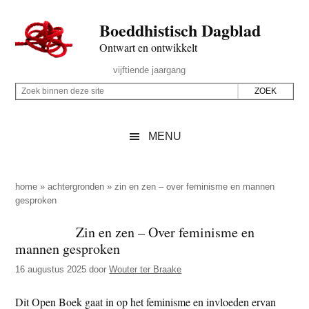
Door
Skip
Spring
Spring
Boeddhistisch Dagblad
naar
to
naar
naar
de
secondary
de
de
Ontwart en ontwikkelt
hoofd
menu
eerste
voettekst
Header
vijftiende jaargang
inhoud
sidebar
Rechts
Z
Z
o
o
e
e
MENU
k
k
b
o
i
p
home
»
achtergronden
»
zin en zen – over feminisme en mannen
n
gesproken
d
n
e
Zin en zen – Over feminisme en
e
z
mannen gesproken
n
e
d
16 augustus 2025
door
Wouter ter Braake
s
e
i
Dit Open Boek gaat in op het feminisme en invloeden ervan
z