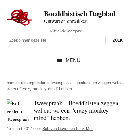
Door
Skip
Spring
Spring
Boeddhistisch Dagblad
naar
to
naar
naar
de
secondary
de
de
Ontwart en ontwikkelt
hoofd
menu
eerste
voettekst
Header
vijftiende jaargang
inhoud
sidebar
Rechts
Z
Z
o
o
e
e
MENU
k
k
b
o
i
p
home
»
achtergronden
»
tweespraak – boeddhisten zeggen wel dat
n
we een “crazy monkey-mind” hebben.
d
n
e
Tweespraak – Boeddhisten zeggen
e
z
wel dat we een “crazy monkey-
n
e
mind” hebben.
d
s
e
15 maart 2017
door
Rob van Boven en Luuk Mur
i
z