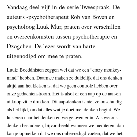
t
Vandaag deel vijf in de serie Tweespraak. De
e
e
s
auteurs -psychotherapeut Rob van Boven en
i
psycholoog Luuk Mur, praten over verschillen
t
en overeenkomsten tussen psychotherapie en
e
Dzogchen. De lezer wordt van harte
uitgenodigd om mee te praten.
Luuk: Boeddhisten zeggen wel dat we een “crazy monkey-
mind” hebben. Daarmee maken ze duidelijk dat ons denken
altijd aan het kletsen is, dat we geen controle hebben over
onze gedachtenstroom. Het is alsof er een aap op de aan-en
uitknop zit te drukken. Dit aap-denken is niet zo onschuldig
als het lijkt, omdat alles wat je doet met denken begint. We
luisteren naar het denken en we geloven er in. Als we ons
denken bestuderen, bijvoorbeeld wanneer we mediteren, dan
kan je opmerken dat we ons onbevredigd voelen, dat we het