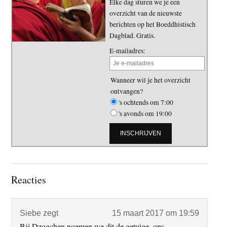
Elke dag sturen we je een
overzicht van de nieuwste
berichten op het Boeddhistisch
Dagblad. Gratis.
E-mailadres:
Wanneer wil je het overzicht
ontvangen?
's ochtends om 7:00
's avonds om 19:00
Lees
Reacties
Interacties
Siebe
zegt
15 maart 2017 om 19:59
Bij Dzogchen noemen we dit de getuige, ons