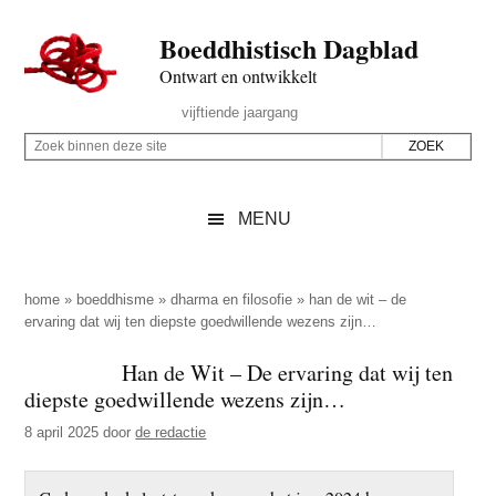
Door
Skip
Spring
Spring
Boeddhistisch Dagblad
naar
to
naar
naar
de
secondary
de
de
Ontwart en ontwikkelt
hoofd
menu
eerste
voettekst
Header
vijftiende jaargang
inhoud
sidebar
Rechts
Z
Z
o
o
e
e
MENU
k
k
b
o
i
p
home
»
boeddhisme
»
dharma en filosofie
»
han de wit – de
n
ervaring dat wij ten diepste goedwillende wezens zijn…
d
n
e
Han de Wit – De ervaring dat wij ten
e
z
diepste goedwillende wezens zijn…
n
e
d
8 april 2025
door
de redactie
s
e
i
z