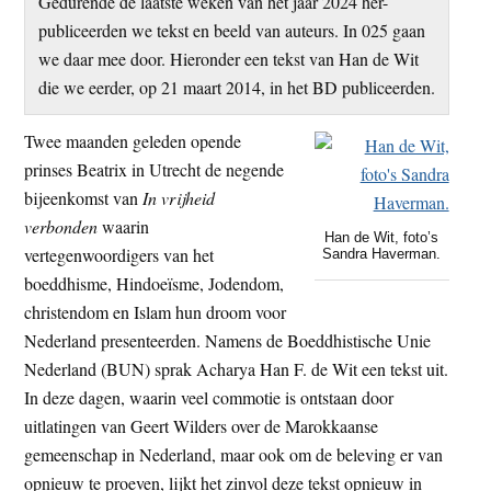
Gedurende de laatste weken van het jaar 2024 her-
t
e
publiceerden we tekst en beeld van auteurs. In 025 gaan
e
s
we daar mee door. Hieronder een tekst van Han de Wit
i
die we eerder, op 21 maart 2014, in het BD publiceerden.
t
e
Twee maanden geleden opende
prinses Beatrix in Utrecht de negende
bijeenkomst van
In vrijheid
verbonden
waarin
Han de Wit, foto’s
vertegenwoordigers van het
Sandra Haverman.
boeddhisme, Hindoeïsme, Jodendom,
christendom en Islam hun droom voor
Nederland presenteerden. Namens de Boeddhistische Unie
Nederland (BUN) sprak Acharya Han F. de Wit een tekst uit.
In deze dagen, waarin veel commotie is ontstaan door
uitlatingen van Geert Wilders over de Marokkaanse
gemeenschap in Nederland, maar ook om de beleving er van
opnieuw te proeven, lijkt het zinvol deze tekst opnieuw in