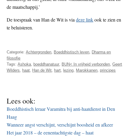
de maatschappij.’
De toespraak van Han de Wit is via
deze link
ook te zien en
te beluisteren.
Categorie:
Achtergronden
,
Boeddhistisch leven
,
Dharma en
filosofie
Tags:
Ashoka
,
boeddhanatuur
,
BUN< In vrijheid verbonden
,
Geert
Wilders
,
haat
,
Han de Wit
,
hart
,
lezing
,
Marokkanen
,
principes
Lees ook:
Boeddhistisch leraar Varamitra bij anti-haatdienst in Den
Haag
Wanneer angst verschijnt, verschijnt boosheid en afkeer
Het jaar 2018 – de eenentachtigste dag – haat