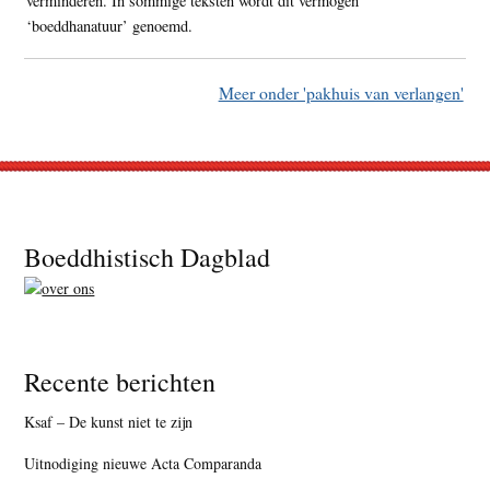
verminderen. In sommige teksten wordt dit vermogen
‘boeddhanatuur’ genoemd.
Meer onder 'pakhuis van verlangen'
Footer
Boeddhistisch Dagblad
Recente berichten
Ksaf – De kunst niet te zijn
Uitnodiging nieuwe Acta Comparanda