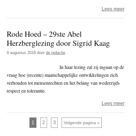
over
Lees meer
Gerbe
Bakx
Rode Hoed – 29ste Abel
–
Herzberglezing door Sigrid Kaag
de
Boed
9 augustus 2018
door
de redactie
als
super
In haar lezing zal zij ingaan op de
vraag hoe (recente) maatschappelijke ontwikkelingen zich
verhouden tot mensenrechten en het belang van wederzijds
respect en tolerantie.
over
Lees meer
Rode
Hoed
Pagina
Pagina
Pagina
1
2
3
Ga naar
Volgende pagina »
–
29ste