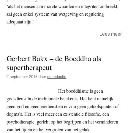
leven
‘als het mensen aan morele waarden en integriteit ontbreekt,
zal geen enkel systeem van wetgeving en regulering
adequaat zijn.’
over
Lees meer
Dalai
Lam
Gerbert Bakx – de Boeddha als
in
supertherapeut
Ahoy
-‘wa
2 september 2018
door
de redactie
mede
essen
Het boeddhisme is geen
is
godsdienst in de traditionele betekenis. Het kent namelijk
in
geen god en geen eredienst en er zijn geen geloofspunten of
deze
dogma’s. Het is veel meer een existentiële filosofie, een
onrus
psychotherapie, gericht op het begrijpen en het verminderen
tijd’
van het lijden en het vergroten van het geluk.