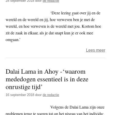
28 september 2018
door
de redactie
ande
oeve
‘Deze lezing gaat over jij en de
wereld en de wereld en jij, hoe verweven ben je met de
wereld, en hoe verweven is de wereld met jou. Kortom hoe
zit de zaak in elkaar, als je dat snapt kun je er ook mee
omgaan.’
over
Lees meer
Zesh
van
Dalai Lama in Ahoy -‘waarom
der
mededogen essentieel is in deze
Plas
–
onrustige tijd’
zen
16 september 2018
door
de redactie
in
je
Volgens de Dalai Lama zijn onze
dagel
problemen terug te voeren tot op het niveau van het individu;