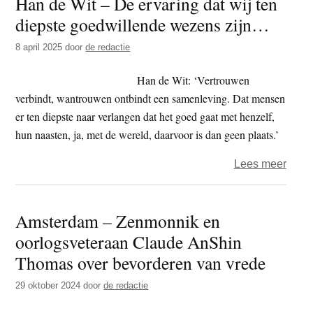
Han de Wit – De ervaring dat wij ten
serie
diepste goedwillende wezens zijn…
over
karm
8 april 2025
door
de redactie
Beho
op
Han de Wit: ‘Vertrouwen
weg
verbindt, wantrouwen ontbindt een samenleving. Dat mensen
…
er ten diepste naar verlangen dat het goed gaat met henzelf,
hun naasten, ja, met de wereld, daarvoor is dan geen plaats.’
over
Lees meer
Han
de
Amsterdam – Zenmonnik en
Wit
oorlogsveteraan Claude AnShin
–
De
Thomas over bevorderen van vrede
ervar
29 oktober 2024
door
de redactie
dat
wij