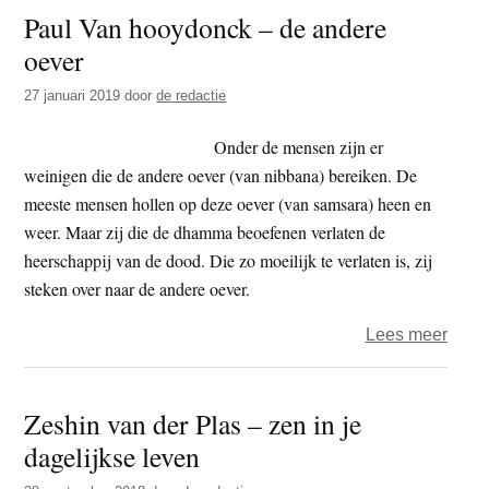
Paul Van hooydonck – de andere
afhan
oever
onst
en
27 januari 2019
door
de redactie
het
leven
Onder de mensen zijn er
weinigen die de andere oever (van nibbana) bereiken. De
meeste mensen hollen op deze oever (van samsara) heen en
weer. Maar zij die de dhamma beoefenen verlaten de
heerschappij van de dood. Die zo moeilijk te verlaten is, zij
steken over naar de andere oever.
over
Lees meer
Paul
Van
Zeshin van der Plas – zen in je
hooy
dagelijkse leven
–
de