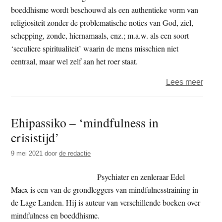
boeddhisme wordt beschouwd als een authentieke vorm van
religiositeit zonder de problematische noties van God, ziel,
schepping, zonde, hiernamaals, enz.; m.a.w. als een soort
‘seculiere spiritualiteit’ waarin de mens misschien niet
centraal, maar wel zelf aan het roer staat.
over
Lees meer
Karm
–
Ehipassiko – ‘mindfulness in
beho
crisistijd’
op
weg,
9 mei 2021
door
de redactie
boed
als
Psychiater en zenleraar Edel
redeli
Maex is een van de grondleggers van mindfulnesstraining in
alter
de Lage Landen. Hij is auteur van verschillende boeken over
mindfulness en boeddhisme.