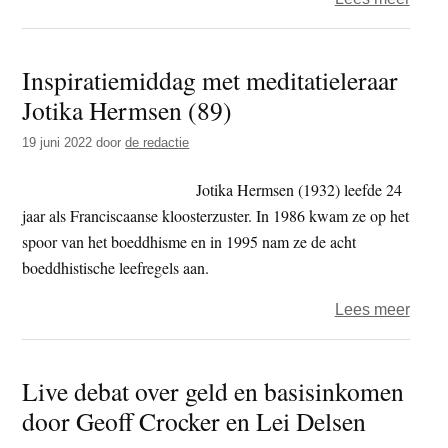
Zesh
–
Inspiratiemiddag met meditatieleraar
Waar
Jotika Hermsen (89)
is
het
19 juni 2022
door
de redactie
mis
gega
Jotika Hermsen (1932) leefde 24
jaar als Franciscaanse kloosterzuster. In 1986 kwam ze op het
spoor van het boeddhisme en in 1995 nam ze de acht
boeddhistische leefregels aan.
over
Lees meer
Inspi
met
Live debat over geld en basisinkomen
medit
door Geoff Crocker en Lei Delsen
Jotik
Herm