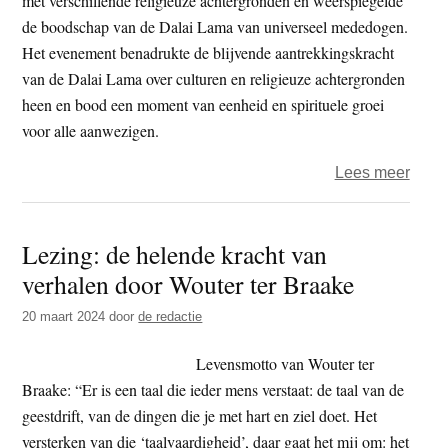
met verschillende religieuze achtergronden en weerspiegelde
over
de boodschap van de Dalai Lama van universeel mededogen.
bevo
Het evenement benadrukte de blijvende aantrekkingskracht
van
van de Dalai Lama over culturen en religieuze achtergronden
vred
heen en bood een moment van eenheid en spirituele groei
voor alle aanwezigen.
over
Lees meer
Taiw
toeg
Lezing: de helende kracht van
wone
verhalen door Wouter ter Braake
lezin
bij
20 maart 2024
door
de redactie
van
Dalai
Levensmotto van Wouter ter
Lam
Braake: “Er is een taal die ieder mens verstaat: de taal van de
geestdrift, van de dingen die je met hart en ziel doet. Het
versterken van die ‘taalvaardigheid’, daar gaat het mij om: het