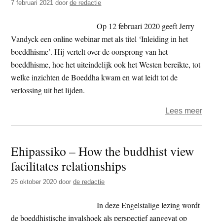
7 februari 2021
door
de redactie
Op 12 februari 2020 geeft Jerry
Vandyck een online webinar met als titel ‘Inleiding in het
boeddhisme’. Hij vertelt over de oorsprong van het
boeddhisme, hoe het uiteindelijk ook het Westen bereikte, tot
welke inzichten de Boeddha kwam en wat leidt tot de
verlossing uit het lijden.
over
Lees meer
Ehip
–
Ehipassiko – How the buddhist view
inlei
facilitates relationships
tot
het
25 oktober 2020
door
de redactie
boed
door
In deze Engelstalige lezing wordt
Jerry
de boeddhistische invalshoek als perspectief aangevat op