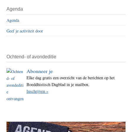
Primaire
Abel
Agenda
Sidebar
Herzb
Agenda
door
Sigri
Geef je activiteit door
Kaag
Ochtend- of avondeditie
Abonneer je
Elke dag gratis een overzicht van de berichten op het
Boeddhistisch Dagblad in je mailbox.
Inschrijven »