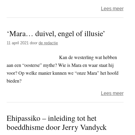
over
Lees meer
Ehip
–
‘Mara… duivel, engel of illusie’
‘mind
in
11 april 2021
door
de redactie
crisis
Kan de westerling wat hebben
aan een “oosterse” mythe? Wie is Mara en waar staat hij
voor? Op welke manier kunnen we “onze Mara” het hoofd
bieden?
over
Lees meer
‘Mar
duive
Ehipassiko – inleiding tot het
enge
boeddhisme door Jerry Vandyck
of
illusi