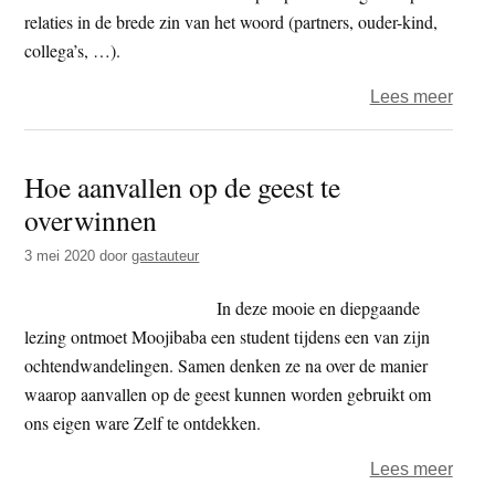
Vand
relaties in de brede zin van het woord (partners, ouder-kind,
collega’s, …).
over
Lees meer
Ehip
–
Hoe aanvallen op de geest te
How
overwinnen
the
buddh
3 mei 2020
door
gastauteur
view
facili
In deze mooie en diepgaande
relat
lezing ontmoet Moojibaba een student tijdens een van zijn
ochtendwandelingen. Samen denken ze na over de manier
waarop aanvallen op de geest kunnen worden gebruikt om
ons eigen ware Zelf te ontdekken.
over
Lees meer