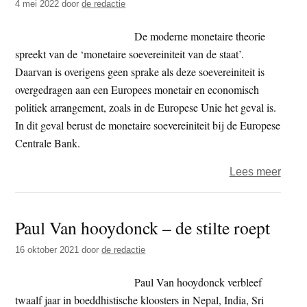
4 mei 2022
door
de redactie
(89)
De moderne monetaire theorie
spreekt van de ‘monetaire soevereiniteit van de staat’.
Daarvan is overigens geen sprake als deze soevereiniteit is
overgedragen aan een Europees monetair en economisch
politiek arrangement, zoals in de Europese Unie het geval is.
In dit geval berust de monetaire soevereiniteit bij de Europese
Centrale Bank.
over
Lees meer
Live
deba
Paul Van hooydonck – de stilte roept
over
geld
16 oktober 2021
door
de redactie
en
basi
Paul Van hooydonck verbleef
door
twaalf jaar in boeddhistische kloosters in Nepal, India, Sri