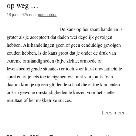
op weg …
t
e
e
s
18 juni 2025
door
gastauteur
i
De kans op heilzaam handelen is
t
groter als je accepteert dat daden wel degelijk gevolgen
e
hebben. Als handelingen geen of geen eenduidige gevolgen
zouden hebben, is de kans groot dat je onder de druk van
extreme omstandigheden (bijv. ziekte, armoede of
levensbedreigende situaties) er toch voor kiest onwaarheid te
spreken of je iets toe te eigenen wat niet van jou is. Van
daaruit kom je op een glijdende schaal die er toe kan leiden
ook in gewone omstandigheden te kiezen voor het snelle
resultaat of het makkelijke succes.
over
Lees meer
In
de