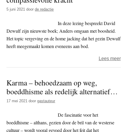
de
5 juni 2021
door
de redactie
Boed
en
In deze lezing bespreekt David
niet
Dewulf zijn nieuwste boek; Anders omgaan met boosheid.
voor
Het topic vergeving en de home jacking dat het gezin Dewulf
een
heeft meegemaakt komen eveneens aan bod.
gans
over
Lees meer
Lezi
Ehip
Karma – behoedzaam op weg,
–
boeddhisme als redelijk alternatief…
‘Boo
als
17 mei 2021
door
gastauteur
comp
krach
De fascinatie voor het
boeddhisme – althans, gezien door de bril van de westerse
cultuur – wordt vooral gevoed door het feit dat het