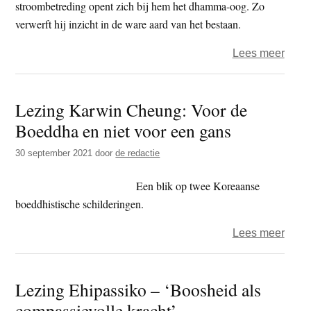
stroombetreding opent zich bij hem het dhamma-oog. Zo
verwerft hij inzicht in de ware aard van het bestaan.
over
Lees meer
Ehip
–
Lezing Karwin Cheung: Voor de
dham
Boeddha en niet voor een gans
stroo
door
30 september 2021
door
de redactie
Guy
Dubo
Een blik op twee Koreaanse
boeddhistische schilderingen.
over
Lees meer
Lezi
Karw
Lezing Ehipassiko – ‘Boosheid als
Cheu
compassievolle kracht’
Voor