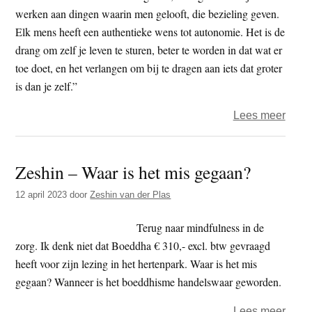
werken aan dingen waarin men gelooft, die bezieling geven.
Elk mens heeft een authentieke wens tot autonomie. Het is de
drang om zelf je leven te sturen, beter te worden in dat wat er
toe doet, en het verlangen om bij te dragen aan iets dat groter
is dan je zelf.”
over
Lees meer
Lezin
de
Zeshin – Waar is het mis gegaan?
hele
krach
12 april 2023
door
Zeshin van der Plas
van
verha
Terug naar mindfulness in de
door
zorg. Ik denk niet dat Boeddha € 310,- excl. btw gevraagd
Wout
heeft voor zijn lezing in het hertenpark. Waar is het mis
ter
gegaan? Wanneer is het boeddhisme handelswaar geworden.
Braa
over
Lees meer