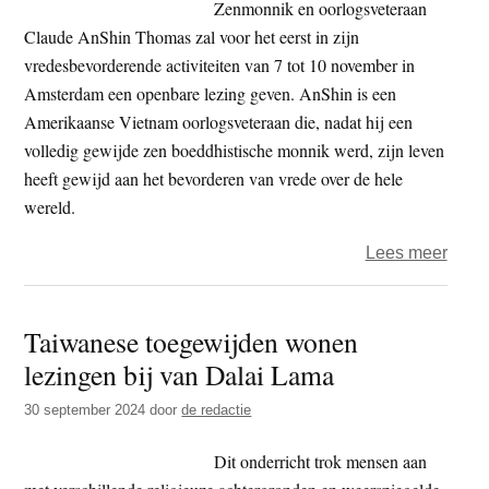
Zenmonnik en oorlogsveteraan
ten
Claude AnShin Thomas zal voor het eerst in zijn
dieps
vredesbevorderende activiteiten van 7 tot 10 november in
goed
Amsterdam een openbare lezing geven. AnShin is een
weze
Amerikaanse Vietnam oorlogsveteraan die, nadat hij een
zijn
volledig gewijde zen boeddhistische monnik werd, zijn leven
heeft gewijd aan het bevorderen van vrede over de hele
wereld.
over
Lees meer
Amst
–
Taiwanese toegewijden wonen
Zenm
lezingen bij van Dalai Lama
en
oorlo
30 september 2024
door
de redactie
Clau
AnSh
Dit onderricht trok mensen aan
Thom