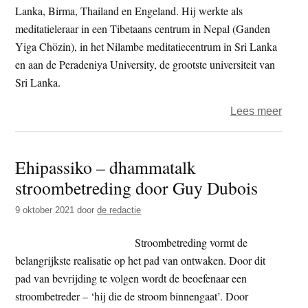
Geoff
Lanka, Birma, Thailand en Engeland. Hij werkte als
Croc
meditatieleraar in een Tibetaans centrum in Nepal (Ganden
en
Yiga Chözin), in het Nilambe meditatiecentrum in Sri Lanka
Lei
en aan de Peradeniya University, de grootste universiteit van
Dels
Sri Lanka.
over
Lees meer
Paul
Van
Ehipassiko – dhammatalk
hooy
stroombetreding door Guy Dubois
–
de
9 oktober 2021
door
de redactie
stilte
roept
Stroombetreding vormt de
belangrijkste realisatie op het pad van ontwaken. Door dit
pad van bevrijding te volgen wordt de beoefenaar een
stroombetreder – ‘hij die de stroom binnengaat’. Door