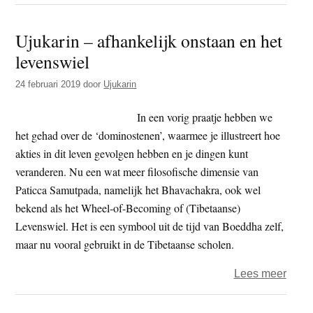
Hoe
aanva
Ujukarin – afhankelijk onstaan en het
op
levenswiel
de
geest
24 februari 2019
door
Ujukarin
te
over
In een vorig praatje hebben we
het gehad over de ‘dominostenen’, waarmee je illustreert hoe
akties in dit leven gevolgen hebben en je dingen kunt
veranderen. Nu een wat meer filosofische dimensie van
Paticca Samutpada, namelijk het Bhavachakra, ook wel
bekend als het Wheel-of-Becoming of (Tibetaanse)
Levenswiel. Het is een symbool uit de tijd van Boeddha zelf,
maar nu vooral gebruikt in de Tibetaanse scholen.
over
Lees meer
Ujuka
–