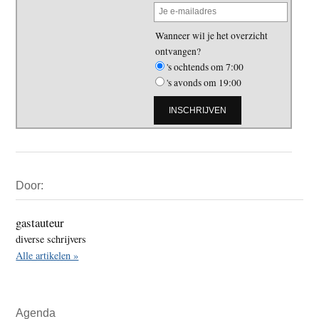
Wanneer wil je het overzicht
ontvangen?
's ochtends om 7:00
's avonds om 19:00
Primaire
Door:
Sidebar
gastauteur
diverse schrijvers
Alle artikelen »
Agenda