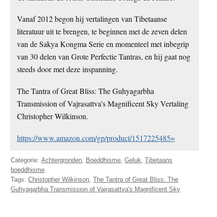
Vanaf 2012 begon hij vertalingen van Tibetaanse
literatuur uit te brengen, te beginnen met de zeven delen
van de Sakya Kongma Serie en momenteel met inbegrip
van 30 delen van Grote Perfectie Tantras, en hij gaat nog
steeds door met deze inspanning.
The Tantra of Great Bliss: The Guhyagarbha
Transmission of Vajrasattva’s Magnificent Sky Vertaling
Christopher Wilkinson.
https://www.amazon.com/gp/product/1517225485=
Categorie:
Achtergronden
,
Boeddhisme
,
Geluk
,
Tibetaans
boeddhisme
Tags:
Christopher Wilkinson
,
The Tantra of Great Bliss: The
Guhyagarbha Transmission of Vajrasattva's Magnificent Sky