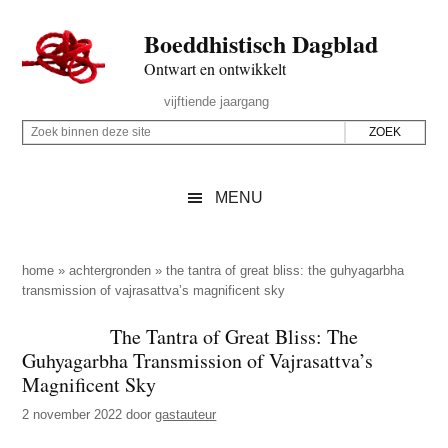
Door
Skip
Spring
Spring
Boeddhistisch Dagblad
naar
to
naar
naar
de
secondary
de
de
Ontwart en ontwikkelt
hoofd
menu
eerste
voettekst
Header
vijftiende jaargang
inhoud
sidebar
Rechts
Z
Z
o
o
e
e
MENU
k
k
b
o
i
p
home
»
achtergronden
»
the tantra of great bliss: the guhyagarbha
n
transmission of vajrasattva’s magnificent sky
d
n
e
The Tantra of Great Bliss: The
e
z
Guhyagarbha Transmission of Vajrasattva’s
n
e
Magnificent Sky
d
s
2 november 2022
door
gastauteur
e
i
z