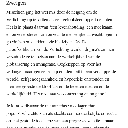
Zwelgen
Misschien ging het wel mis door de neiging om de
Verlichting op te vatten als een geloofsleer, oppert de auteur.
Het is in plaats daarvan ‘een levenshouding, een moeizaam
en onzeker streven om onze al te menselijke aanvechtingen in
goede banen te leiden,’ zie bladzijde 126. De
geloofsartikelen van de Verlichting werden dogma’s en men
verzuimde ze te toetsen aan de werkelijkheid van de
globalisering en immigratie. Oogkleppen op voor het
verlangen naar gemeenschap en identiteit in een versnipperde
wereld, zelfgenoegzaamheid en hypocrisie ontstonden en
hiermee groeide de kloof tussen de beleden idealen en de
werkelijkheid. Het resultaat was ontzetting en ongeloof.
Je kunt weliswaar de nieuwrechtse mediagerichte
populistische elite zien als slechts een noodzakelijke correctie
op ‘het gestolde idealisme van een progressieve elite – maar
dan ga je voorbij aan de ware aard ervan,’ concludeert de