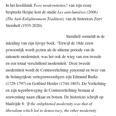
In het hoofdstuk
Twee moderniteiten?
van zijn essay
bespreekt Heijne kort de studie
Les anti-lumières (2006)
(
The Anti-Enlightenment Tradition
), van de historicus Zeev
Sternhell (1935-2020).
Sternhell vermeldt in de
inleiding van zijn lijvige boek: ‘Terwijl de 18de eeuw
gewoonlijk wordt gezien als de ultieme periode van de
rationele moderniteit, was het ook de wieg van een tweede
en een totaal verschillend moderniteit.’ Deze tweede
moderniteit wordt de Contraverlichting genoemd en twee van
de belangrijkste vertegenwoordigers zijn Edmund Burke
(1729-1797) en Gotfried Herder (1744-1803). De Verlichting
en zijn tegenbeweging de Contraverlichting bestaan al
eeuwenlang naast elkaar en botsen. De historicus schrijft op
bladzijde 8:
‘If the enlightened modernity was that of
liberalism which led to democracy, the other modernity