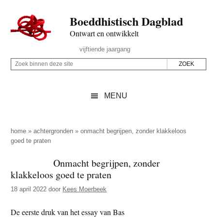
Door
Skip
Spring
Spring
Boeddhistisch Dagblad
naar
to
naar
naar
de
secondary
de
de
Ontwart en ontwikkelt
hoofd
menu
eerste
voettekst
Header
vijftiende jaargang
inhoud
sidebar
Rechts
Z
Z
o
o
e
e
MENU
k
k
b
o
i
p
home
»
achtergronden
»
onmacht begrijpen, zonder klakkeloos
n
goed te praten
d
n
e
Onmacht begrijpen, zonder
e
z
klakkeloos goed te praten
n
e
d
18 april 2022
door
Kees Moerbeek
s
e
i
De eerste druk van het essay van Bas
z