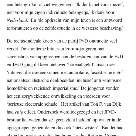
een belangrijke rol ziet weggelegd. ‘Ik denk niet voor mezelf,
niet voor mijn eigen individuele belangetje, ik denk voor
Nederland.’
En ‘de opdracht van mijn leven is een antwoord
te formuleren op de zelfdestructie in de westerse beschaving.’
De rechts-radicale koers van de partij FvD ontmoette veel
verzet. De anonieme brief van Forum-jongeren met
screenshots van appgroepen aan de besturen aan van de FvD
en JFvD ging dit keer niet over ‘boreaal gelul’, maar over
‘uitingen die overeenkomen met autoritaire, fascistische en/of
nationaalsocialistische denkbeelden, inclusief anti-semitisme,
homofobie en racistisch imperialisme.’ De jongeren vonden
het een zorgwekkende ontwikkeling en vreesden voor
‘serieuze electorale schade.’ Het artikel van Ton F. van Dijk
had
enig
effect. Onderzoek werd toegezegd en het JFvD-
bestuur liet weten dat ze ‘geen zicht hadden’ op wat er in de
app-groepen gebeurde en dus ook ‘niets wisten’. ‘Baudet had
al die tijd niet van zich laten horen,’ aldus Botje en Cohen,