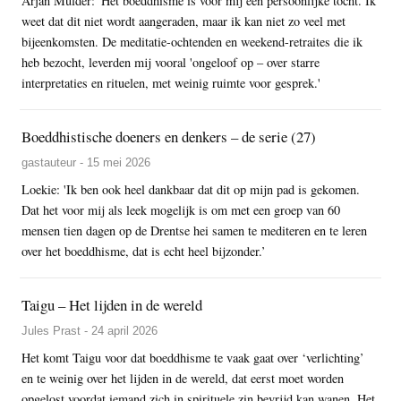
Arjan Mulder: 'Het boeddhisme is voor mij een persoonlijke tocht. Ik
weet dat dit niet wordt aangeraden, maar ik kan niet zo veel met
bijeenkomsten. De meditatie-ochtenden en weekend-retraites die ik
heb bezocht, leverden mij vooral 'ongeloof op – over starre
interpretaties en rituelen, met weinig ruimte voor gesprek.'
Boeddhistische doeners en denkers – de serie (27)
gastauteur - 15 mei 2026
Loekie: 'Ik ben ook heel dankbaar dat dit op mijn pad is gekomen.
Dat het voor mij als leek mogelijk is om met een groep van 60
mensen tien dagen op de Drentse hei samen te mediteren en te leren
over het boeddhisme, dat is echt heel bijzonder.’
Taigu – Het lijden in de wereld
Jules Prast - 24 april 2026
Het komt Taigu voor dat boeddhisme te vaak gaat over ‘verlichting’
en te weinig over het lijden in de wereld, dat eerst moet worden
opgelost voordat iemand zich in spirituele zin bevrijd kan wanen. Het