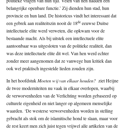
politieke vragen van hun tijd. Velen van hen hadden een
belangrijke openbare functie.’ Zij dienden hun stad, hun
provincie en hun land. De historicus vindt het interessant dat
de
een gebrek aan realiteitszin nooit de 18
eeuwse Duitse
intellectuele elite werd verweten, die opkwam voor de
bestaande macht. Als bij uitstek een intellectuele elite
aantoonbaar was uitgesloten van de politieke realiteit, dan
was deze intellectuele elite dit wel. Van hen werd echter
zonder meer aangenomen dat ze vanwege hun kritiek dan
ook wel praktisch ingestelde lieden zouden zijn.
In het hoofdstuk
Moeten wij van elkaar houden?
ziet Heijne
de twee moderniteiten nu vaak in elkaar overlopen, waarbij
de verworvenheden van de Verlichting worden gebaseerd op
culturele eigenheid en niet langer op algemeen menselijke
waarden. ‘De westerse verworvenheden worden in stelling
gebracht als stok om de islamitische hond te slaan, maar voor
de rest keert men zich juist tegen vrijwel alle artikelen van de