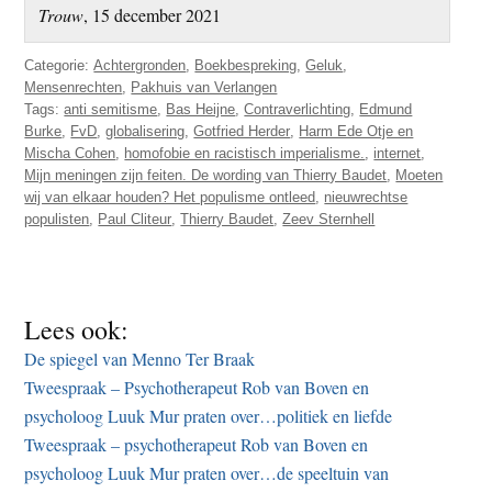
Trouw
, 15 december 2021
Categorie:
Achtergronden
,
Boekbespreking
,
Geluk
,
Mensenrechten
,
Pakhuis van Verlangen
Tags:
anti semitisme
,
Bas Heijne
,
Contraverlichting
,
Edmund
Burke
,
FvD
,
globalisering
,
Gotfried Herder
,
Harm Ede Otje en
Mischa Cohen
,
homofobie en racistisch imperialisme.
,
internet
,
Mijn meningen zijn feiten. De wording van Thierry Baudet
,
Moeten
wij van elkaar houden? Het populisme ontleed
,
nieuwrechtse
populisten
,
Paul Cliteur
,
Thierry Baudet
,
Zeev Sternhell
Lees ook:
De spiegel van Menno Ter Braak
Tweespraak – Psychotherapeut Rob van Boven en
psycholoog Luuk Mur praten over…politiek en liefde
Tweespraak – psychotherapeut Rob van Boven en
psycholoog Luuk Mur praten over…de speeltuin van