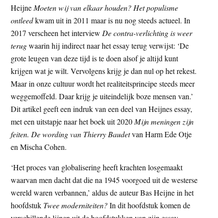
Heijne
Moeten wij van elkaar houden? Het populisme
t
e
ontleed
kwam uit in 2011 maar is nu nog steeds actueel. In
e
s
2017 verscheen het interview
De contra-verlichting is weer
i
terug
waarin hij indirect naar het essay terug verwijst: ‘De
t
grote leugen van deze tijd is te doen alsof je altijd kunt
e
krijgen wat je wilt. Vervolgens krijg je dan nul op het rekest.
Maar in onze cultuur wordt het realiteitsprincipe steeds meer
weggemoffeld. Daar krijg je uiteindelijk boze mensen van.’
Dit artikel geeft een indruk van een deel van Heijnes essay,
met een uitstapje naar het boek uit 2020
Mijn meningen zijn
feiten. De wording van Thierry Baudet
van Harm Ede Otje
en Mischa Cohen.
‘Het proces van globalisering heeft krachten losgemaakt
waarvan men dacht dat die na 1945 voorgoed uit de westerse
wereld waren verbannen,’ aldus de auteur Bas Heijne in het
hoofdstuk
Twee moderniteiten?
In dit hoofdstuk komen de
verschillende lijnen uit de hoofdstukken van zijn essay