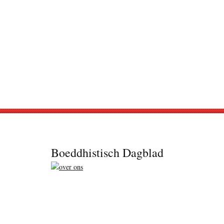
Footer
Boeddhistisch Dagblad