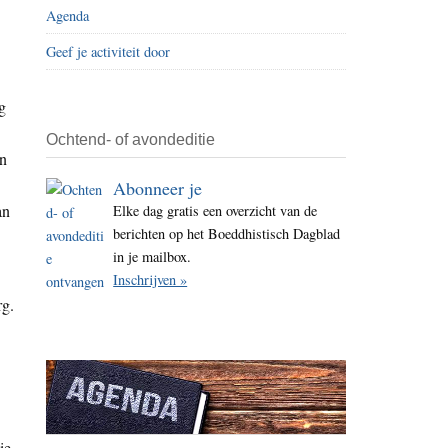
Agenda
i
t
Geef je activiteit door
e
g
Ochtend- of avondeditie
an
Abonneer je
an
Elke dag gratis een overzicht van de
berichten op het Boeddhistisch Dagblad
in je mailbox.
Inschrijven »
rg.
ie