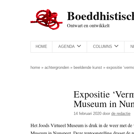
Door
Skip
Spring
Spring
Boeddhistisc
naar
to
naar
naar
de
secondary
de
de
Ontwart en ontwikkelt
hoofd
menu
eerste
voettekst
inhoud
sidebar
HOME
AGENDA
COLUMNS
N
home
»
achtergronden
»
beeldende kunst
»
expositie ‘verm
Expositie ‘Ver
Museum in Nun
14 februari 2020
door
de redactie
Het Joods Virtueel Museum is druk in de weer met de 
Museum in Nunspeet. Deze tentoonstelling draagt de 