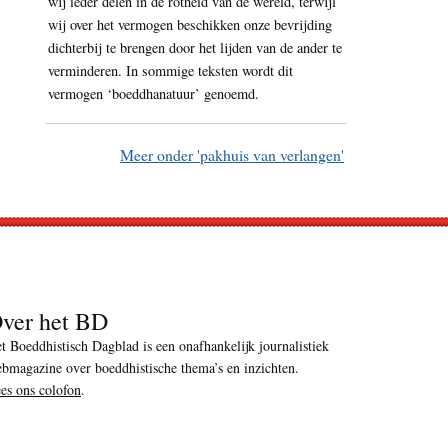
wij ieder delen in de rotheid van de wereld, terwijl
wij over het vermogen beschikken onze bevrijding
dichterbij te brengen door het lijden van de ander te
verminderen. In sommige teksten wordt dit
vermogen ‘boeddhanatuur’ genoemd.
Meer onder 'pakhuis van verlangen'
ver het BD
t Boeddhistisch Dagblad is een onafhankelijk journalistiek
bmagazine over boeddhistische thema’s en inzichten.
es ons colofon
.