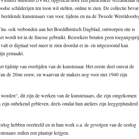
dse schilderijen ten toon wil stellen, online te zien. De collectie bevat
 beeldende kunstenaars van voor, tijdens en na de Tweede Wereldoorlo
ta- ook verbonden aan het Boeddhistisch Dagblad, ontworpen site is
 wordt tot in de finesse gebruikt. Bezoekers betalen geen toegangsprij
valt er digitaal veel meer te zien doordat er in- en uitgezoomd kan
ijn gemaakt.
et tijdstip van overlijden van de kunstenaar. Het eerste deel omvat de
van de 20ste eeuw, en waarvan de makers nog voor mei 1940 zijn
en worden“, dit zijn de werken van de kunstenaars, die zijn omgekomen
n zijn onbekend gebleven, deels omdat hun ateliers zijn leeggeplunderd
orlog hebben overleefd en in hun werk o.a. de gevolgen van de oorlog
enaars zullen een plaatsje krijgen.