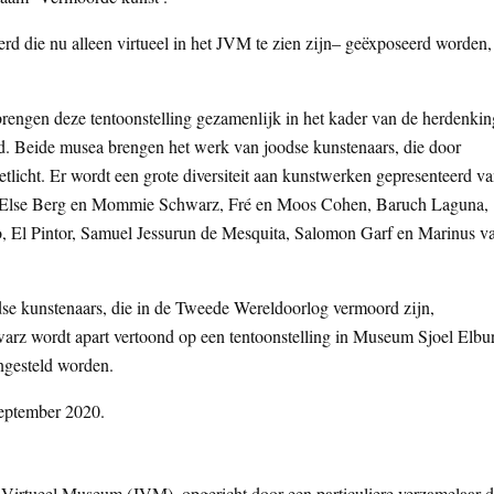
rd die nu alleen virtueel in het JVM te zien zijn– geëxposeerd worden,
gen deze tentoonstelling gezamenlijk in het kader van de herdenkin
and. Beide musea brengen het werk van joodse kunstenaars, die door
etlicht. Er wordt een grote diversiteit aan kunstwerken gepresenteerd v
ls Else Berg en Mommie Schwarz, Fré en Moos Cohen, Baruch Laguna,
 El Pintor, Samuel Jessurun de Mesquita, Salomon Garf en Marinus v
dse kunstenaars, die in de Tweede Wereldoorlog vermoord zijn,
 wordt apart vertoond op een tentoonstelling in Museum Sjoel Elbu
ngesteld worden.
september 2020.
ds Virtueel Museum (JVM), opgericht door een particuliere verzamelaar d