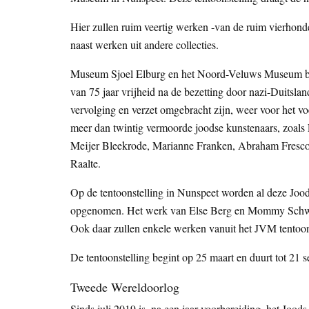
Hier zullen ruim veertig werken -van de ruim vierhonde
naast werken uit andere collecties.
Museum Sjoel Elburg en het Noord-Veluws Museum bren
van 75 jaar vrijheid na de bezetting door nazi-Duitsl
vervolging en verzet omgebracht zijn, weer voor het vo
meer dan twintig vermoorde joodse kunstenaars, zoa
Meijer Bleekrode, Marianne Franken, Abraham Fresco,
Raalte.
Op de tentoonstelling in Nunspeet worden al deze Joo
opgenomen. Het werk van Else Berg en Mommy Schwarz
Ook daar zullen enkele werken vanuit het JVM tentoo
De tentoonstelling begint op 25 maart en duurt tot 21 
Tweede Wereldoorlog
Sinds juli 2019 is, na een jaar voorbereiding, het Joo