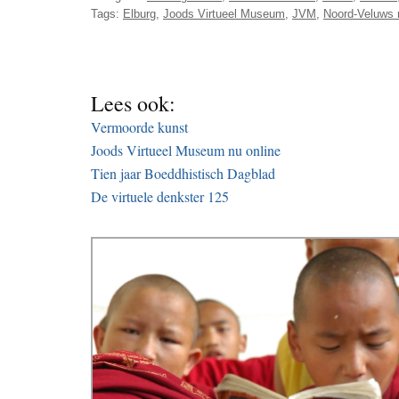
Tags:
Elburg
,
Joods Virtueel Museum
,
JVM
,
Noord-Veluws
Lees ook:
Vermoorde kunst
Joods Virtueel Museum nu online
Tien jaar Boeddhistisch Dagblad
De virtuele denkster 125