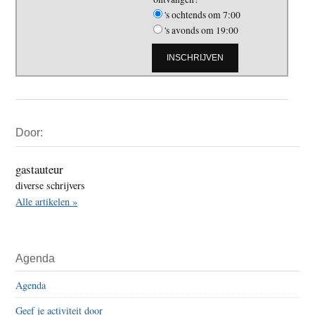
's ochtends om 7:00
's avonds om 19:00
Primaire
Door:
Sidebar
gastauteur
diverse schrijvers
Alle artikelen »
Agenda
Agenda
Geef je activiteit door