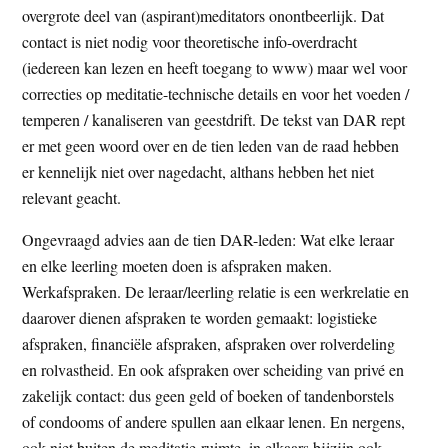
overgrote deel van (aspirant)meditators onontbeerlijk. Dat
contact is niet nodig voor theoretische info-overdracht
(iedereen kan lezen en heeft toegang to www) maar wel voor
correcties op meditatie-technische details en voor het voeden /
temperen / kanaliseren van geestdrift. De tekst van DAR rept
er met geen woord over en de tien leden van de raad hebben
er kennelijk niet over nagedacht, althans hebben het niet
relevant geacht.
Ongevraagd advies aan de tien DAR-leden: Wat elke leraar
en elke leerling moeten doen is afspraken maken.
Werkafspraken. De leraar/leerling relatie is een werkrelatie en
daarover dienen afspraken te worden gemaakt: logistieke
afspraken, financiële afspraken, afspraken over rolverdeling
en rolvastheid. En ook afspraken over scheiding van privé en
zakelijk contact: dus geen geld of boeken of tandenborstels
of condooms of andere spullen aan elkaar lenen. En nergens,
ook niet buiten de meditatie-ruimte, in elkaars bijzijn ook