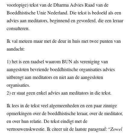
voorlopige) tekst van de Dharma Advies Raad van de
t
e
Boeddhistische Unie Nederland. Die tekst is bedoeld als een
e
s
advies aan meditators, beginnend en gevorderd, die een leraar
i
consulteren.
t
e
Ik val meteen maar met de deur in huis met twee punten van
aandacht:
1) het is een raadsel waarom BUN als vereniging van
aangesloten bevriende boeddhistische organisaties advies
uitbrengt aan meditators en niet aan de aangesloten
organisaties.
2) er staat geen enkel advies aan meditators in die tekst.
Ik lees in de tekst veel algemeenheden en een paar zinnige
opmerkingen over de boeddhistische leraar, over de meditator,
en over hun relatie. De tekst eindigt met de
vertrouwenskwestie. Ik citeer uit de laatste paragraaf: “
Zowel