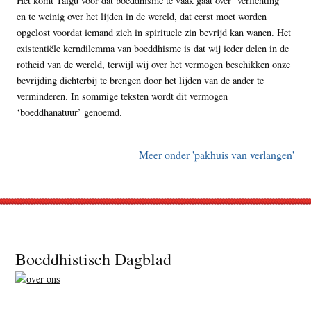
Het komt Taigu voor dat boeddhisme te vaak gaat over ‘verlichting’
en te weinig over het lijden in de wereld, dat eerst moet worden
opgelost voordat iemand zich in spirituele zin bevrijd kan wanen. Het
existentiële kerndilemma van boeddhisme is dat wij ieder delen in de
rotheid van de wereld, terwijl wij over het vermogen beschikken onze
bevrijding dichterbij te brengen door het lijden van de ander te
verminderen. In sommige teksten wordt dit vermogen
‘boeddhanatuur’ genoemd.
Meer onder 'pakhuis van verlangen'
Footer
Boeddhistisch Dagblad