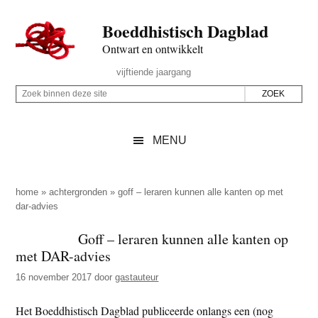
Door
Skip
Spring
Spring
Boeddhistisch Dagblad
naar
to
naar
naar
de
secondary
de
de
Ontwart en ontwikkelt
hoofd
menu
eerste
voettekst
Header
vijftiende jaargang
inhoud
sidebar
Rechts
Z
Z
o
o
e
e
MENU
k
k
b
o
i
p
home
»
achtergronden
»
goff – leraren kunnen alle kanten op met
n
dar-advies
d
n
e
Goff – leraren kunnen alle kanten op
e
z
met DAR-advies
n
e
d
16 november 2017
door
gastauteur
s
e
i
Het Boeddhistisch Dagblad publiceerde onlangs een (nog
z