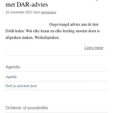
met DAR-advies
t
e
e
s
16 november 2017
door
gastauteur
i
Ongevraagd advies aan de tien
t
DAR-leden: Wat elke leraar en elke leerling moeten doen is
e
afspraken maken. Werkafspraken.
over
Lees meer
Goff
–
Primaire
Agenda
lerar
Sidebar
kunn
Agenda
alle
Geef je activiteit door
kant
op
met
DAR
Ochtend- of avondeditie