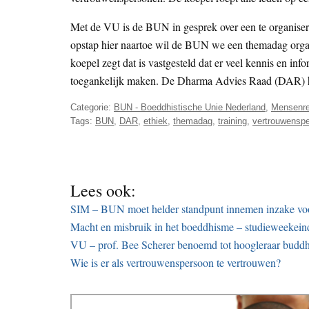
Met de VU is de BUN in gesprek over een te organise
opstap hier naartoe wil de BUN we een themadag orga
koepel zegt dat is vastgesteld dat er veel kennis en i
toegankelijk maken. De Dharma Advies Raad (DAR) heef
Categorie:
BUN - Boeddhistische Unie Nederland
,
Mensenre
Tags:
BUN
,
DAR
,
ethiek
,
themadag
,
training
,
vertrouwensp
Lees ook:
SIM – BUN moet helder standpunt innemen inzake vo
Macht en misbruik in het boeddhisme – studieweeke
VU – prof. Bee Scherer benoemd tot hoogleraar buddhi
Wie is er als vertrouwenspersoon te vertrouwen?