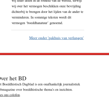
wij ieder delen in de rotheid van de wereld, terwijl
wij over het vermogen beschikken onze bevrijding
dichterbij te brengen door het lijden van de ander te
verminderen. In sommige teksten wordt dit
vermogen ‘boeddhanatuur’ genoemd.
Meer onder 'pakhuis van verlangen'
ver het BD
t Boeddhistisch Dagblad is een onafhankelijk journalistiek
bmagazine over boeddhistische thema’s en inzichten.
es ons colofon
.