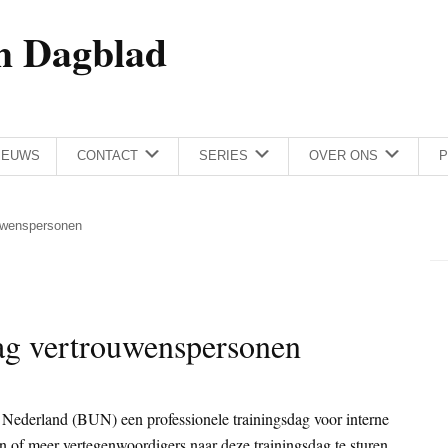
h Dagblad
IEUWS
CONTACT
SERIES
OVER ONS
P
uwenspersonen
g vertrouwenspersonen
 Nederland (BUN) een professionele trainingsdag voor interne
n of meer vertegenwoordigers naar deze trainingsdag te sturen.