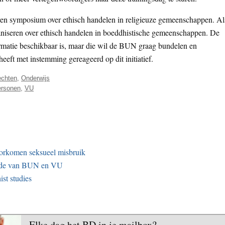
ren symposium over ethisch handelen in religieuze gemeenschappen. Al
niseren over ethisch handelen in boeddhistische gemeenschappen. De
nformatie beschikbaar is, maar die wil de BUN graag bundelen en
t met instemming gereageerd op dit initiatief.
chten
,
Onderwijs
ersonen
,
VU
orkomen seksueel misbruik
inde van BUN en VU
st studies
Elke dag het BD in je mailbox?