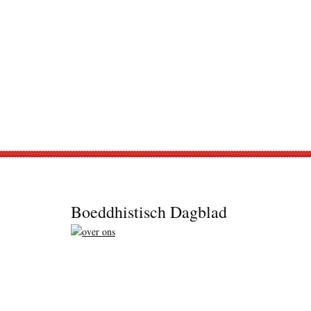
Footer
Boeddhistisch Dagblad