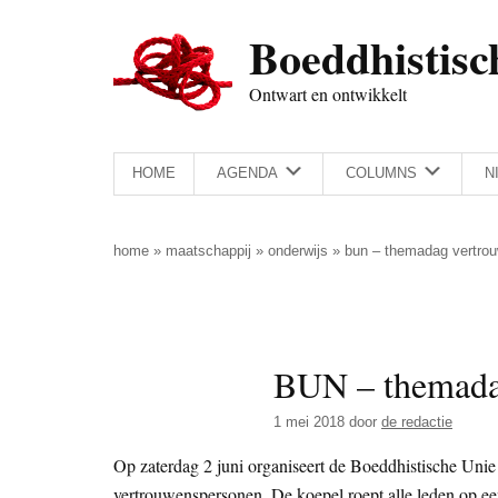
Door
Skip
Spring
Spring
Boeddhistisc
naar
to
naar
naar
de
secondary
de
de
Ontwart en ontwikkelt
hoofd
menu
eerste
voettekst
inhoud
sidebar
HOME
AGENDA
COLUMNS
N
home
»
maatschappij
»
onderwijs
»
bun – themadag vertro
BUN – themada
1 mei 2018
door
de redactie
Op zaterdag 2 juni organiseert de Boeddhistische Unie
vertrouwenspersonen. De koepel roept alle leden op ee