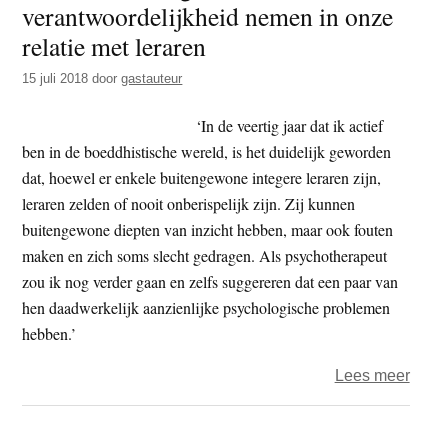
verantwoordelijkheid nemen in onze
t
e
relatie met leraren
e
s
i
15 juli 2018
door
gastauteur
t
‘In de veertig jaar dat ik actief
e
ben in de boeddhistische wereld, is het duidelijk geworden
dat, hoewel er enkele buitengewone integere leraren zijn,
leraren zelden of nooit onberispelijk zijn. Zij kunnen
buitengewone diepten van inzicht hebben, maar ook fouten
maken en zich soms slecht gedragen. Als psychotherapeut
zou ik nog verder gaan en zelfs suggereren dat een paar van
hen daadwerkelijk aanzienlijke psychologische problemen
hebben.’
over
Lees meer
Rob
Pree