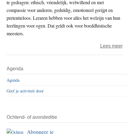
te gedragen: ethisch, vriendelijk, welwillend en met
advie
compassie voor anderen, geduldig, emotioneel gerijpt en
pretentieloos. Leraren hebben voor alles het welzijn van hun
leerlingen voor ogen. Dat geldt ook voor boeddhistische
meesters.
over
Lees meer
Dhar
Advi
Primaire
Agenda
Raad
Sidebar
–
Agenda
Lerar
Geef je activiteit door
in
het
boed
Ochtend- of avondeditie
Abonneer je