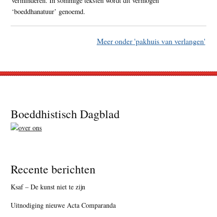
verminderen. In sommige teksten wordt dit vermogen
‘boeddhanatuur’ genoemd.
Meer onder 'pakhuis van verlangen'
Footer
Boeddhistisch Dagblad
Recente berichten
Ksaf – De kunst niet te zijn
Uitnodiging nieuwe Acta Comparanda