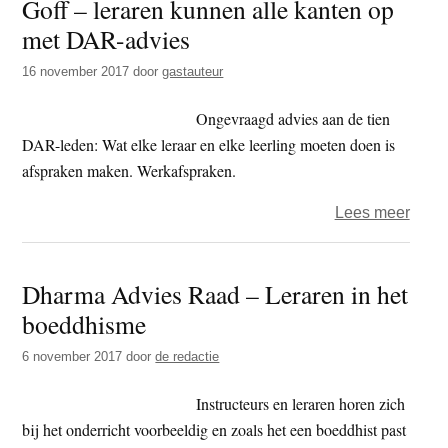
Goff – leraren kunnen alle kanten op
–
met DAR-advies
eige
veran
16 november 2017
door
gastauteur
neme
in
Ongevraagd advies aan de tien
onze
DAR-leden: Wat elke leraar en elke leerling moeten doen is
relati
afspraken maken. Werkafspraken.
met
over
Lees meer
lerar
Goff
–
Dharma Advies Raad – Leraren in het
lerar
boeddhisme
kunn
alle
6 november 2017
door
de redactie
kant
op
Instructeurs en leraren horen zich
met
bij het onderricht voorbeeldig en zoals het een boeddhist past
DAR