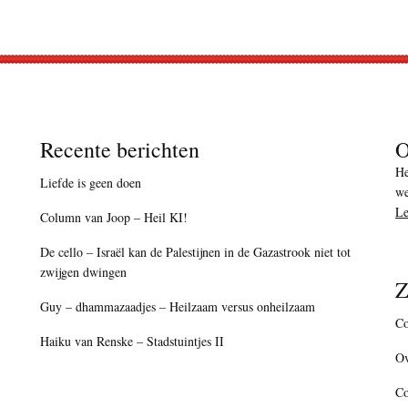
Recente berichten
O
He
Liefde is geen doen
we
Le
Column van Joop – Heil KI!
De cello – Israël kan de Palestijnen in de Gazastrook niet tot
zwijgen dwingen
Z
Guy – dhammazaadjes – Heilzaam versus onheilzaam
Co
Haiku van Renske – Stadstuintjes II
Ov
C