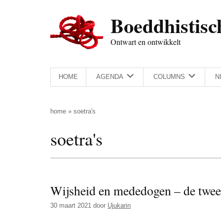
Door
Skip
Spring
Spring
Boeddhistisc
naar
to
naar
naar
de
secondary
de
de
Ontwart en ontwikkelt
hoofd
menu
eerste
voettekst
inhoud
sidebar
HOME
AGENDA
COLUMNS
N
home
»
soetra's
soetra's
Wijsheid en mededogen – de twee 
30 maart 2021
door
Ujukarin