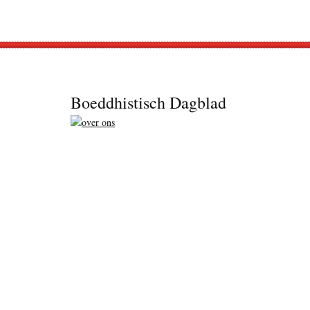
Footer
Boeddhistisch Dagblad