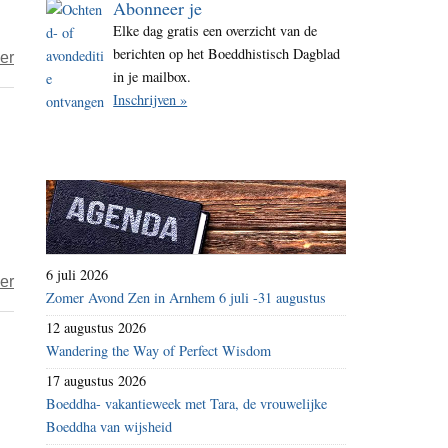
Abonneer je
i
Elke dag gratis een overzicht van de
t
berichten op het Boeddhistisch Dagblad
over
er
e
in je mailbox.
Wijsheid
Inschrijven »
en
mededogen
–
de
twee
vleugels
van
6 juli 2026
over
er
verlichting
Zomer Avond Zen in Arnhem 6 juli -31 augustus
Enkele
12 augustus 2026
opmerkingen
Wandering the Way of Perfect Wisdom
over
17 augustus 2026
het
Boeddha- vakantieweek met Tara, de vrouwelijke
mahāyāna
Boeddha van wijsheid