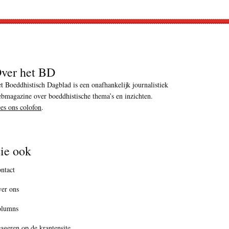
ver het BD
t Boeddhistisch Dagblad is een onafhankelijk journalistiek
bmagazine over boeddhistische thema’s en inzichten.
es ons colofon
.
ie ook
ntact
er ons
olumns
ageren op de krantensite