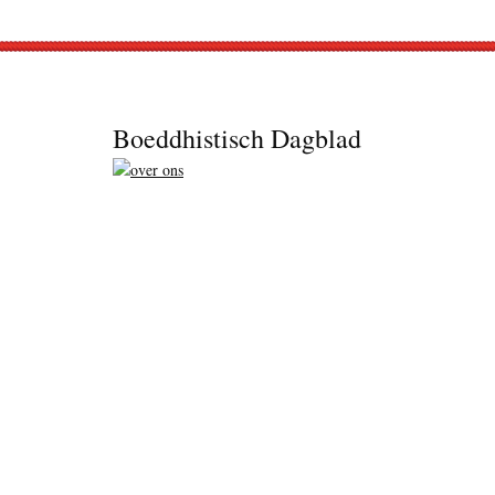
Footer
Boeddhistisch Dagblad