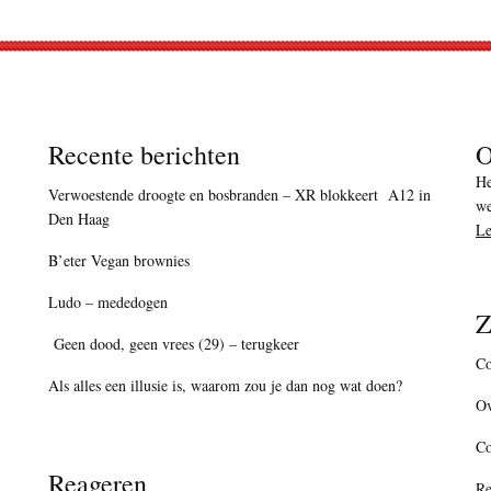
Recente berichten
O
He
Verwoestende droogte en bosbranden – XR blokkeert A12 in
we
Den Haag
Le
B’eter Vegan brownies
Ludo – mededogen
Z
Geen dood, geen vrees (29) – terugkeer
Co
Als alles een illusie is, waarom zou je dan nog wat doen?
Ov
C
Reageren
Re