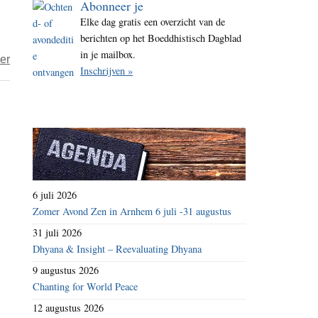
Abonneer je
i
Elke dag gratis een overzicht van de
t
berichten op het Boeddhistisch Dagblad
e
in je mailbox.
over
er
Inschrijven »
Opzij,
opzij,
opzij,
wij
hebben
ongelooflijke
haast
6 juli 2026
Zomer Avond Zen in Arnhem 6 juli -31 augustus
31 juli 2026
Dhyana & Insight – Reevaluating Dhyana
9 augustus 2026
Chanting for World Peace
12 augustus 2026