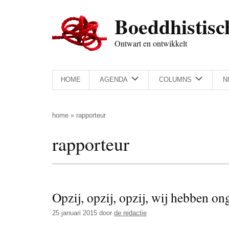
Door
Skip
Spring
Spring
Boeddhistisc
naar
to
naar
naar
de
secondary
de
de
Ontwart en ontwikkelt
hoofd
menu
eerste
voettekst
inhoud
sidebar
HOME
AGENDA
COLUMNS
N
home
»
rapporteur
rapporteur
Opzij, opzij, opzij, wij hebben ong
25 januari 2015
door
de redactie