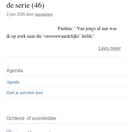
de serie (46)
t
e
e
s
2 juni 2026
door
gastauteur
i
Paulina: ‘‘Van jongs af aan was
t
ik op zoek naar die ‘onvoorwaardelijke’ liefde.’
e
over
Lees meer
Boedd
doen
Primaire
Agenda
en
Sidebar
denk
Agenda
–
Geef je activiteit door
de
serie
(46)
Ochtend- of avondeditie