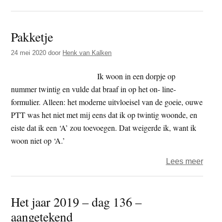
Het
jaar
Pakketje
2021
–
24 mei 2020
door
Henk van Kalken
dag
14
Ik woon in een dorpje op
–
nummer twintig en vulde dat braaf in op het on- line-
confli
formulier. Alleen: het moderne uitvloeisel van de goeie, ouwe
PTT was het niet met mij eens dat ik op twintig woonde, en
eiste dat ik een ‘A’ zou toevoegen. Dat weigerde ik, want ik
woon niet op ‘A.’
over
Lees meer
Pakke
Het jaar 2019 – dag 136 –
aangetekend