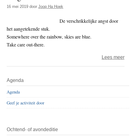
16 mei 2019
door
Joop Ha Hoek
De verschrikkelijke angst door
het aangetekende stuk.
Somewhere over the rainbow, skies are blue.
Take care out-there.
over
Lees meer
Het
jaar
Primaire
Agenda
2019
Sidebar
–
Agenda
dag
Geef je activiteit door
136
–
aang
Ochtend- of avondeditie