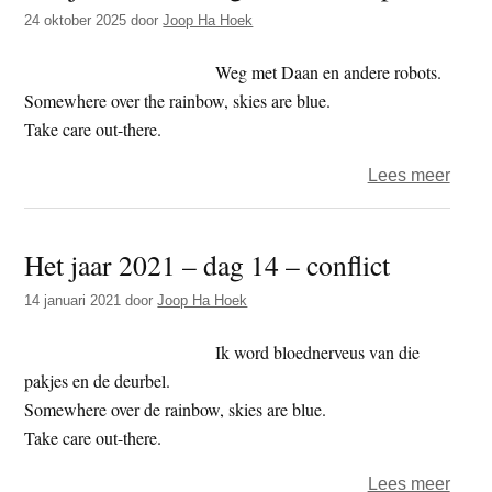
t
24 oktober 2025
door
Joop Ha Hoek
e
e
s
Weg met Daan en andere robots.
i
Somewhere over the rainbow, skies are blue.
t
Take care out-there.
e
over
Lees meer
Het
jaar
Het jaar 2021 – dag 14 – conflict
2025
–
14 januari 2021
door
Joop Ha Hoek
dag
295
Ik word bloednerveus van die
–
pakjes en de deurbel.
robot
Somewhere over de rainbow, skies are blue.
Take care out-there.
over
Lees meer